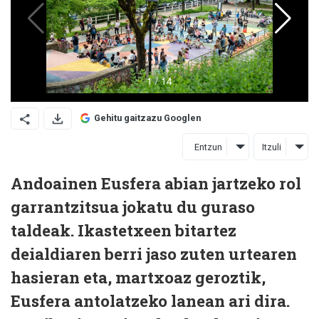
Gehitu gaitzazu Googlen
Entzun
Itzuli
Andoainen Eusfera abian jartzeko rol
garrantzitsua jokatu du guraso
taldeak. Ikastetxeen bitartez
deialdiaren berri jaso zuten urtearen
hasieran eta, martxoaz geroztik,
Eusfera antolatzeko lanean ari dira.