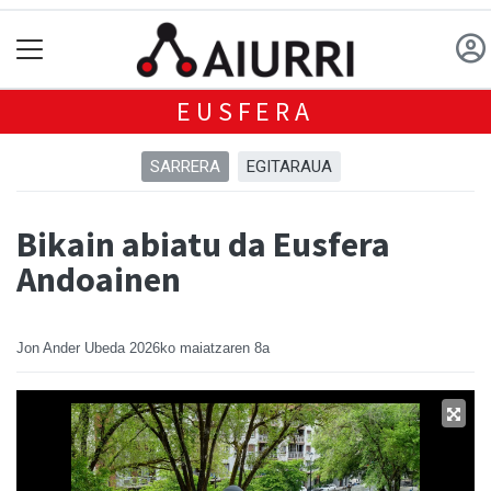
EUSFERA
SARRERA
EGITARAUA
Bikain abiatu da Eusfera
Andoainen
Jon Ander Ubeda
2026ko maiatzaren 8a