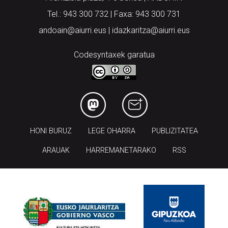
Tel.: 943 300 732 | Faxa: 943 300 731
andoain@aiurri.eus | idazkaritza@aiurri.eus
Codesyntaxek garatua
HONI BURUZ
LEGE OHARRA
PUBLIZITATEA
ARAUAK
HARREMANETARAKO
RSS