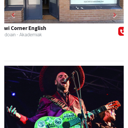
Previous
Next
Francisco Mendikute
Andoain
- Harategiak