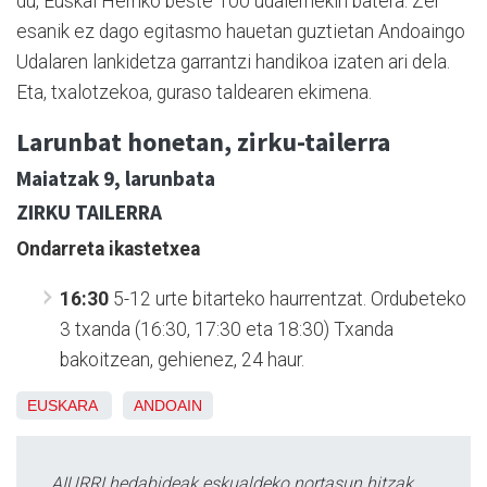
du, Euskal Herriko beste 100 udalerriekin batera. Zer
esanik ez dago egitasmo hauetan guztietan Andoaingo
Udalaren lankidetza garrantzi handikoa izaten ari dela.
Eta, txalotzekoa, guraso taldearen ekimena.
Larunbat honetan, zirku-tailerra
Maiatzak 9, larunbata
ZIRKU TAILERRA
Ondarreta ikastetxea
16:30
5-12 urte bitarteko haurrentzat. Ordubeteko
3 txanda (16:30, 17:30 eta 18:30) Txanda
bakoitzean, gehienez, 24 haur.
EUSKARA
ANDOAIN
AIURRI hedabideak eskualdeko nortasun hitzak