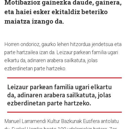
Motibazioz gainezka daude, gainera,
eta haiei esker ekitaldiz beteriko
maiatza izango da.
Horren ondorioz, gaurko lehen hitzordua jendetsua eta
parte hartzailea izan da. Leizaur parkean familia ugari
elkartu da, adinaren arabera sailkatuta, jolas
ezberdinetan parte hartzeko.
Leizaur parkean familia ugari elkartu
da, adinaren arabera sailkatuta, jolas
ezberdinetan parte hartzeko.
Manuel Larramendi Kultur Bazkunak Eusfera antolatu