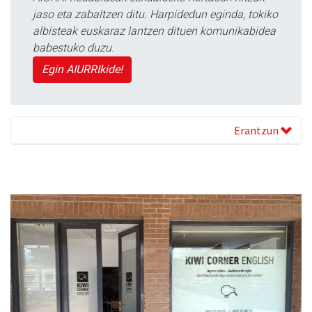
jaso eta zabaltzen ditu. Harpidedun eginda, tokiko
albisteak euskaraz lantzen dituen komunikabidea
babestuko duzu.
Egin AIURRIkide!
Erantzun