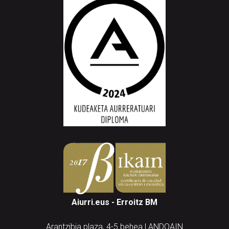
Aiurri.eus - Erroitz BM
Arantzibia plaza, 4-5 behea | ANDOAIN