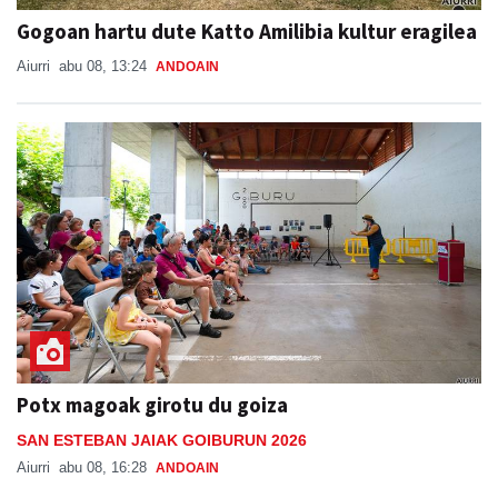
Gogoan hartu dute Katto Amilibia kultur eragilea
Aiurri
abu 08, 13:24
ANDOAIN
Potx magoak girotu du goiza
SAN ESTEBAN JAIAK GOIBURUN 2026
Aiurri
abu 08, 16:28
ANDOAIN