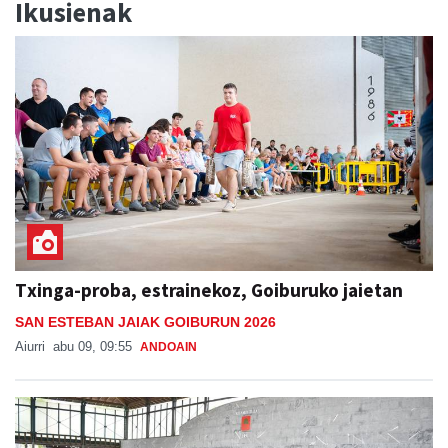
Ikusienak
Txinga-proba, estrainekoz, Goiburuko jaietan
SAN ESTEBAN JAIAK GOIBURUN 2026
Aiurri
abu 09, 09:55
ANDOAIN