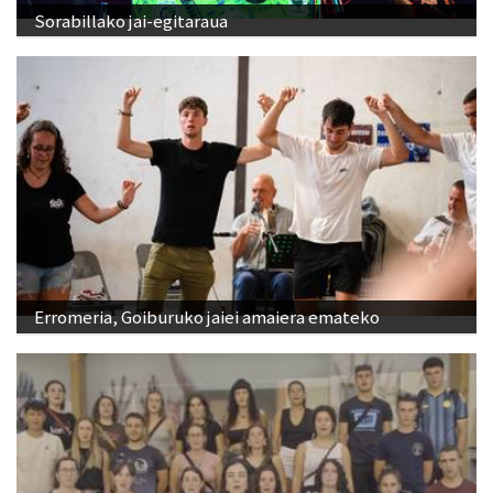
Sorabillako jai-egitaraua
Erromeria, Goiburuko jaiei amaiera emateko