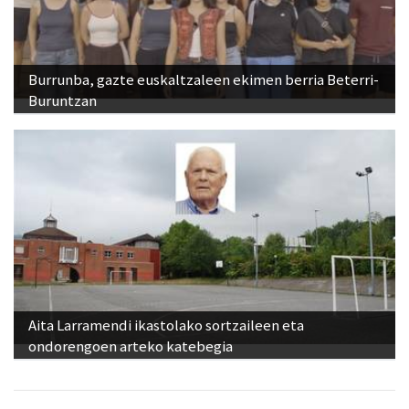
Burrunba, gazte euskaltzaleen ekimen berria Beterri-
Buruntzan
Aita Larramendi ikastolako sortzaileen eta
ondorengoen arteko katebegia