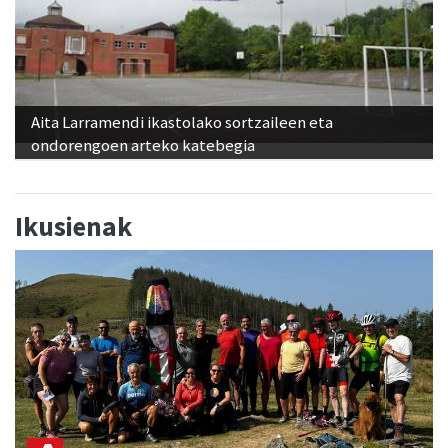
Aita Larramendi ikastolako sortzaileen eta
ondorengoen arteko katebegia
Ikusienak