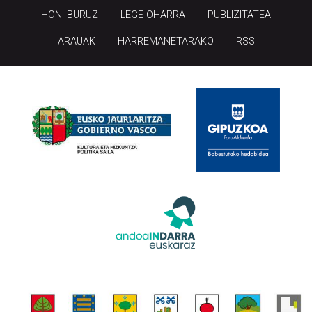
HONI BURUZ
LEGE OHARRA
PUBLIZITATEA
ARAUAK
HARREMANETARAKO
RSS