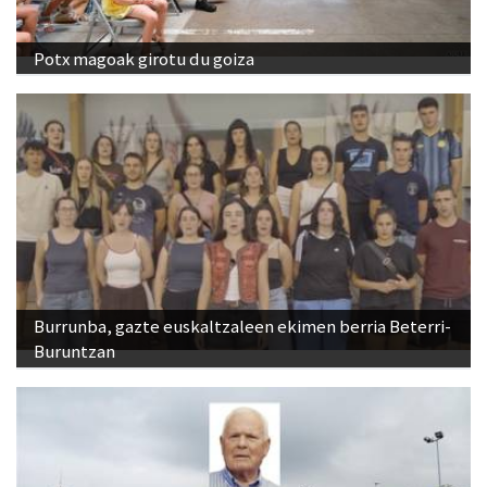
Potx magoak girotu du goiza
Burrunba, gazte euskaltzaleen ekimen berria Beterri-
Buruntzan