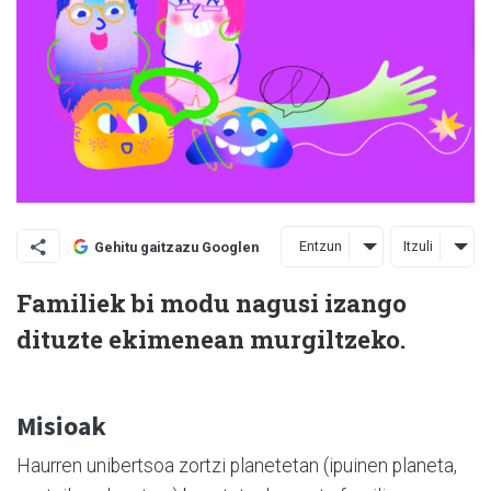
Entzun
Itzuli
Gehitu gaitzazu Googlen
Familiek bi modu nagusi izango
dituzte ekimenean murgiltzeko.
Misioak
Haurren unibertsoa zortzi planetetan (ipuinen planeta,