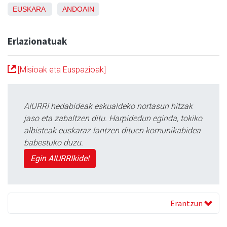
EUSKARA
ANDOAIN
Erlazionatuak
[Misioak eta Euspazioak]
AIURRI hedabideak eskualdeko nortasun hitzak
jaso eta zabaltzen ditu. Harpidedun eginda, tokiko
albisteak euskaraz lantzen dituen komunikabidea
babestuko duzu.
Egin AIURRIkide!
Erantzun