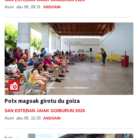
Aiurri
abu 08, 09:31
ANDOAIN
Potx magoak girotu du goiza
SAN ESTEBAN JAIAK GOIBURUN 2026
Aiurri
abu 08, 16:28
ANDOAIN