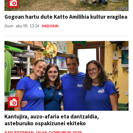
Gogoan hartu dute Katto Amilibia kultur eragilea
Aiurri
abu 08, 13:24
ANDOAIN
Kantujira, auzo-afaria eta dantzaldia,
asteburuko ospakizunei ekiteko
SAN ESTEBAN JAIAK GOIBURUN 2026