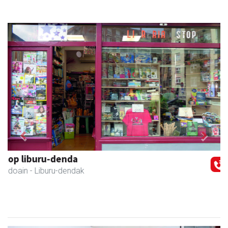
Previous
Next
Francisco Mendikute
Andoain
- Harategiak