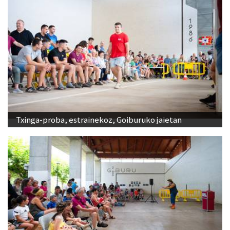
Txinga-proba, estrainekoz, Goiburuko jaietan