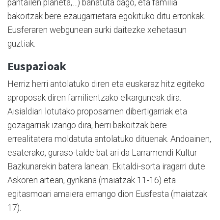
pantailen planeta,…) banatuta dago, eta familia
bakoitzak bere ezaugarrietara egokituko ditu erronkak.
Eusferaren webgunean aurki daitezke xehetasun
guztiak.
Euspazioak
Herriz herri antolatuko diren eta euskaraz hitz egiteko
aproposak diren familientzako elkarguneak dira.
Aisialdiari lotutako proposamen dibertigarriak eta
gozagarriak izango dira, herri bakoitzak bere
errealitatera moldatuta antolatuko dituenak. Andoainen,
esaterako, guraso-talde bat ari da Larramendi Kultur
Bazkunarekin batera lanean. Ekitaldi-sorta iragarri dute.
Askoren artean, gynkana (maiatzak 11-16) eta
egitasmoari amaiera emango dion Eusfesta (maiatzak
17).