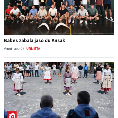
Babes zabala jaso du Ansak
Aiurri
abu 07
URNIETA