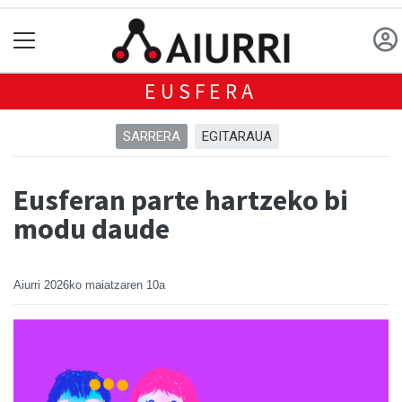
EUSFERA
SARRERA
EGITARAUA
Eusferan parte hartzeko bi
modu daude
Aiurri
2026ko maiatzaren 10a