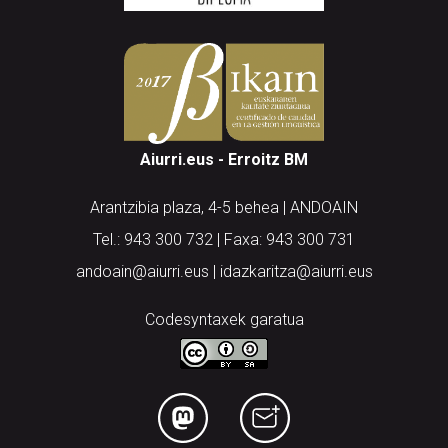
Aiurri.eus - Erroitz BM
Arantzibia plaza, 4-5 behea | ANDOAIN
Tel.: 943 300 732 | Faxa: 943 300 731
andoain@aiurri.eus | idazkaritza@aiurri.eus
Codesyntaxek garatua