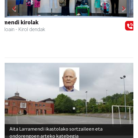
Previous
Next
GF akademia
Andoain
- Akademiak
Aita Larramendi ikastolako sortzaileen eta
ondorengoen arteko katebegia