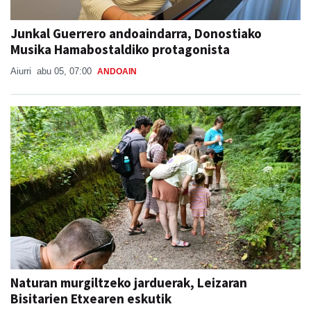
Junkal Guerrero andoaindarra, Donostiako
Musika Hamabostaldiko protagonista
Aiurri
abu 05, 07:00
ANDOAIN
Naturan murgiltzeko jarduerak, Leizaran
Bisitarien Etxearen eskutik