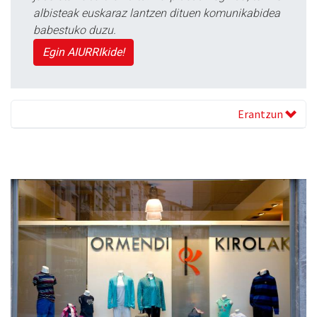
albisteak euskaraz lantzen dituen komunikabidea
babestuko duzu.
Egin AIURRIkide!
Erantzun