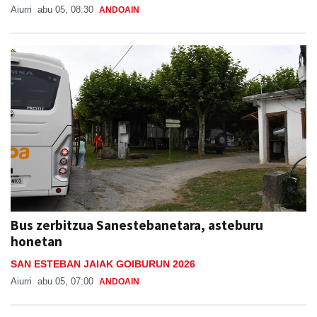
Aiurri
abu 05, 08:30
ANDOAIN
Bus zerbitzua Sanestebanetara, asteburu
honetan
SAN ESTEBAN JAIAK GOIBURUN 2026
Aiurri
abu 05, 07:00
ANDOAIN