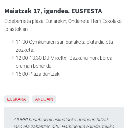
Maiatzak 17,
igandea.
EUSFESTA
Etxeberrieta plaza. Euriarekin, Ondarreta Herri Eskolako
jolastokian.
11:30
Gymkanaren sari banaketa ekitaldia eta
zozketa.
12:00-13:30
DJ Mikeltxi. Bazkaria, nork berea
eraman behar du.
16:00
Plaza-dantzak.
EUSKARA
ANDOAIN
AIURRI hedabideak eskualdeko nortasun hitzak
jaso eta zabaltzen ditu. Harpidedun eginda, tokiko