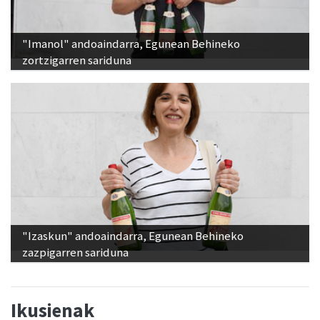
"Imanol" andoaindarra, Egunean Behineko
zortzigarren sariduna
"Izaskun" andoaindarra, Egunean Behineko
zazpigarren sariduna
Ikusienak