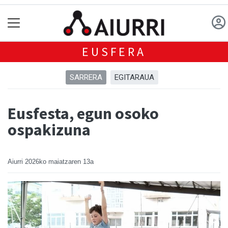
EUSFERA
SARRERA
EGITARAUA
Eusfesta, egun osoko
ospakizuna
Aiurri
2026ko maiatzaren 13a