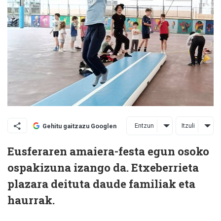
Entzun
Itzuli
Gehitu gaitzazu Googlen
Eusferaren amaiera-festa egun osoko
ospakizuna izango da. Etxeberrieta
plazara deituta daude familiak eta
haurrak.