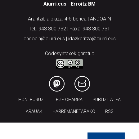
Aiurri.eus - Erroitz BM
Arantzibia plaza, 4-5 behea | ANDOAIN
Tel.: 943 300 732 | Faxa: 943 300 731
andoain@aiurri.eus | idazkaritza@aiurri.eus
Codesyntaxek garatua
HONI BURUZ
LEGE OHARRA
PUBLIZITATEA
ARAUAK
HARREMANETARAKO
RSS