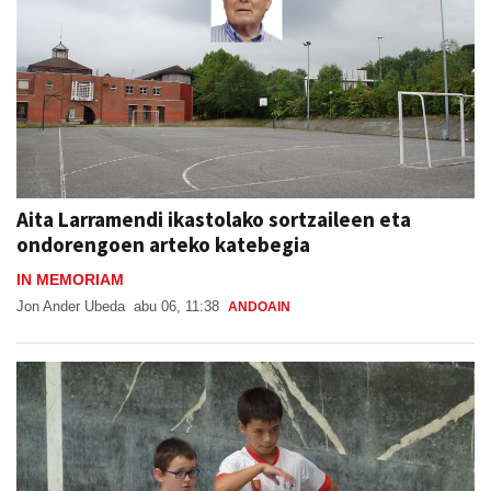
Aita Larramendi ikastolako sortzaileen eta
ondorengoen arteko katebegia
IN MEMORIAM
Jon Ander Ubeda
abu 06, 11:38
ANDOAIN