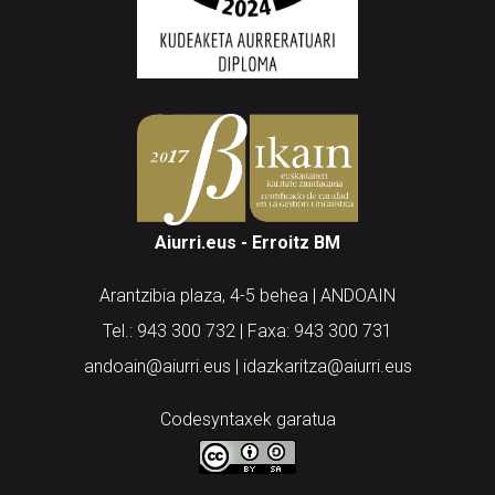
Aiurri.eus - Erroitz BM
Arantzibia plaza, 4-5 behea | ANDOAIN
Tel.: 943 300 732 | Faxa: 943 300 731
andoain@aiurri.eus | idazkaritza@aiurri.eus
Codesyntaxek garatua