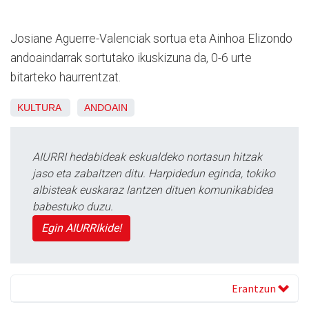
Josiane Aguerre-Valenciak sortua eta Ainhoa Elizondo
andoaindarrak sortutako ikuskizuna da, 0-6 urte
bitarteko haurrentzat.
KULTURA
ANDOAIN
AIURRI hedabideak eskualdeko nortasun hitzak
jaso eta zabaltzen ditu. Harpidedun eginda, tokiko
albisteak euskaraz lantzen dituen komunikabidea
babestuko duzu.
Egin AIURRIkide!
Erantzun