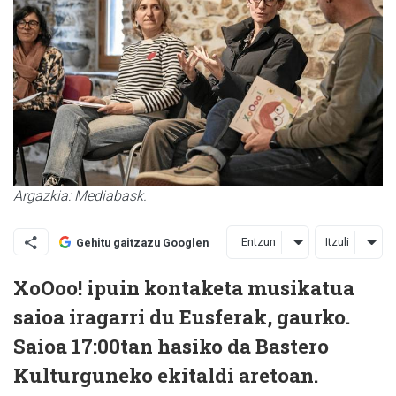
Argazkia: Mediabask.
Entzun
Itzuli
Gehitu gaitzazu Googlen
XoOoo! ipuin kontaketa musikatua
saioa iragarri du Eusferak, gaurko.
Saioa 17:00tan hasiko da Bastero
Kulturguneko ekitaldi aretoan.