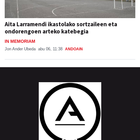
Aita Larramendi ikastolako sortzaileen eta
ondorengoen arteko katebegia
IN MEMORIAM
Jon Ander Ubeda
abu 06, 11:38
ANDOAIN