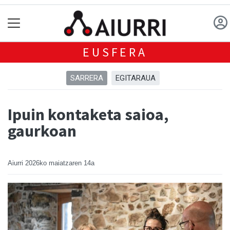
EUSFERA
SARRERA
EGITARAUA
Ipuin kontaketa saioa,
gaurkoan
Aiurri
2026ko maiatzaren 14a