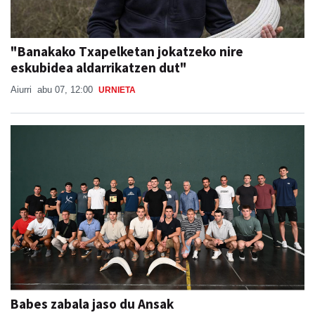
"Banakako Txapelketan jokatzeko nire
eskubidea aldarrikatzen dut"
Aiurri
abu 07, 12:00
URNIETA
Babes zabala jaso du Ansak