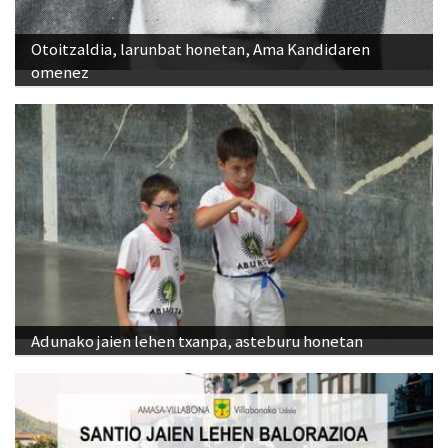
Otoitzaldia, larunbat honetan, Ama Kandidaren
omenez
Adunako jaien lehen txanpa, asteburu honetan