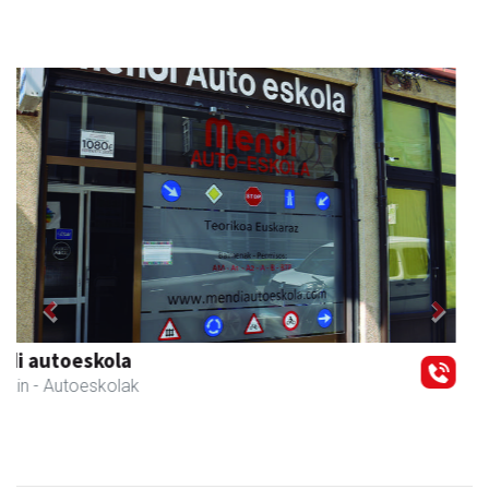
Previous
Next
Urrats inprimategia
Andoain
- Inprimategiak