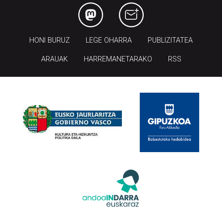
HONI BURUZ
LEGE OHARRA
PUBLIZITATEA
ARAUAK
HARREMANETARAKO
RSS