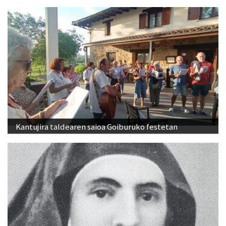
Kantujira taldearen saioa Goiburuko festetan