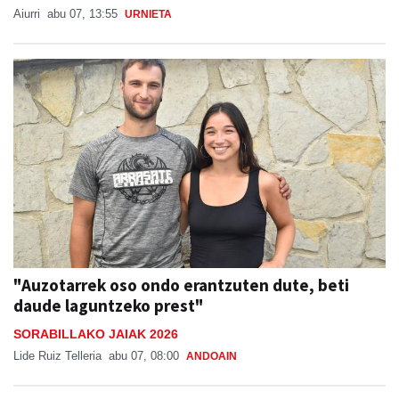
Aiurri
abu 07, 13:55
URNIETA
"Auzotarrek oso ondo erantzuten dute, beti
daude laguntzeko prest"
SORABILLAKO JAIAK 2026
Lide Ruiz Telleria
abu 07, 08:00
ANDOAIN