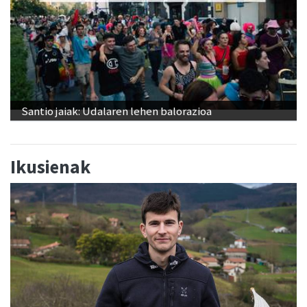
Santio jaiak: Udalaren lehen balorazioa
Ikusienak