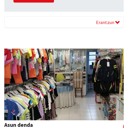
Erantzun
Previous
Next
Asun denda