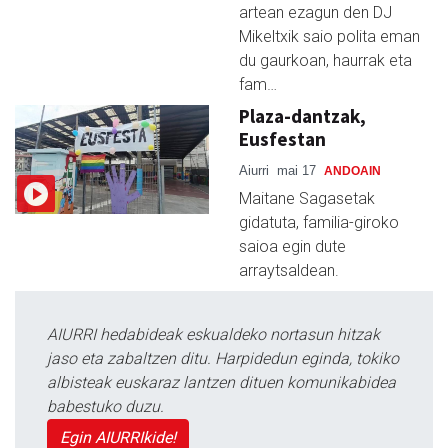
artean ezagun den DJ
Mikeltxik saio polita eman
du gaurkoan, haurrak eta
fam…
Plaza-dantzak,
Eusfestan
Aiurri
mai 17
ANDOAIN
Maitane Sagasetak
gidatuta, familia-giroko
saioa egin dute
arraytsaldean.
AIURRI hedabideak eskualdeko nortasun hitzak
jaso eta zabaltzen ditu. Harpidedun eginda, tokiko
albisteak euskaraz lantzen dituen komunikabidea
babestuko duzu.
Egin AIURRIkide!