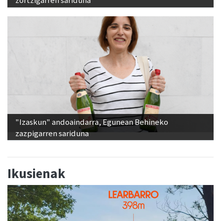
zortzigarren sariduna
"Izaskun" andoaindarra, Egunean Behineko
zazpigarren sariduna
Ikusienak