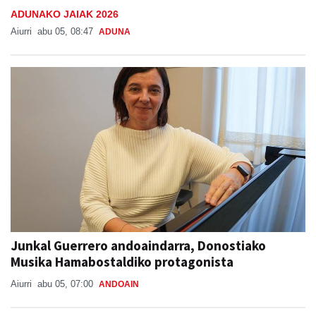
ADUNAKO JAIAK 2026
Aiurri
abu 05, 08:47
ADUNA
Junkal Guerrero andoaindarra, Donostiako
Musika Hamabostaldiko protagonista
Aiurri
abu 05, 07:00
ANDOAIN