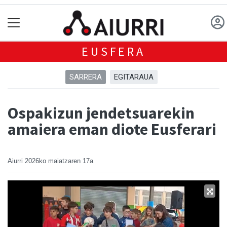
EUSFERA
SARRERA
EGITARAUA
Ospakizun jendetsuarekin
amaiera eman diote Eusferari
Aiurri
2026ko maiatzaren 17a