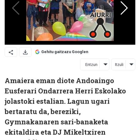
Gehitu gaitzazu Googlen
Entzun
Itzuli
Amaiera eman diote Andoaingo
Eusferari Ondarrera Herri Eskolako
jolastoki estalian. Lagun ugari
bertaratu da, bereziki,
Gymnakanaren sari-banaketa
ekitaldira eta DJ Mikeltxiren