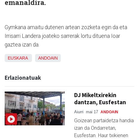
emanaldira.
Gymkana amaitu dutenen artean zozketa egin da eta
Irrisarri Landera joateko sarrerak lortu dituena Ioar
gaztea izan da.
EUSKARA
ANDOAIN
Erlazionatuak
DJ Mikeltxirekin
dantzan, Eusfestan
Aiurri
mai 17
ANDOAIN
Goizean partaidetza handia
izan da Ondarretan,
Eusfestan. Haur txikienen