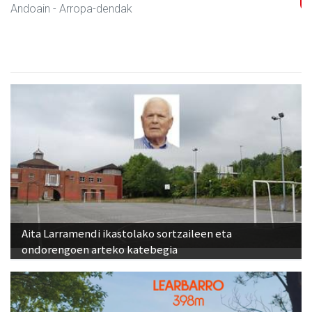
Andoain
- Arropa-dendak
Aita Larramendi ikastolako sortzaileen eta
ondorengoen arteko katebegia