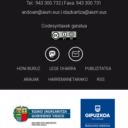
Tel.: 943 300 732 | Faxa: 943 300 731
andoain@aiurri.eus | idazkaritza@aiurri.eus
Codesyntaxek garatua
HONI BURUZ
LEGE OHARRA
PUBLIZITATEA
ARAUAK
HARREMANETARAKO
RSS