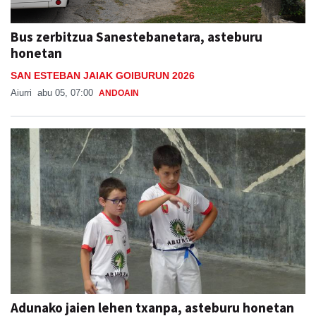
Bus zerbitzua Sanestebanetara, asteburu
honetan
SAN ESTEBAN JAIAK GOIBURUN 2026
Aiurri
abu 05, 07:00
ANDOAIN
Adunako jaien lehen txanpa, asteburu honetan