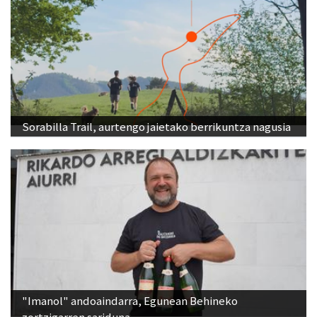
Sorabilla Trail, aurtengo jaietako berrikuntza nagusia
"Imanol" andoaindarra, Egunean Behineko