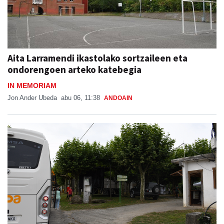
Aita Larramendi ikastolako sortzaileen eta
ondorengoen arteko katebegia
IN MEMORIAM
Jon Ander Ubeda
abu 06, 11:38
ANDOAIN