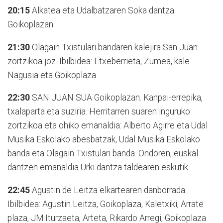
20:15
Alkatea eta Udalbatzaren Soka dantza
Goikoplazan.
21:30
Olagain Txistulari bandaren kalejira San Juan
zortzikoa joz. Ibilbidea: Etxeberrieta, Zumea, kale
Nagusia eta Goikoplaza.
22:30
SAN JUAN SUA Goikoplazan. Kanpai-errepika,
txalaparta eta suziria. Herritarren suaren inguruko
zortzikoa eta ohiko emanaldia: Alberto Agirre eta Udal
Musika Eskolako abesbatzak, Udal Musika Eskolako
banda eta Olagain Txistulari banda. Ondoren, euskal
dantzen emanaldia Urki dantza taldearen eskutik.
22:45
Agustin de Leitza elkartearen danborrada.
Ibilbidea: Agustin Leitza, Goikoplaza, Kaletxiki, Arrate
plaza, JM Iturzaeta, Arteta, Rikardo Arregi, Goikoplaza