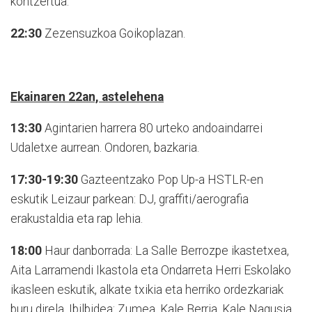
kontzertua.
22:30
Zezensuzkoa Goikoplazan.
Ekainaren 22an, astelehena
13:30
Agintarien harrera 80 urteko andoaindarrei
Udaletxe aurrean. Ondoren, bazkaria.
17:30-19:30
Gazteentzako Pop Up-a HSTLR-en
eskutik Leizaur parkean: DJ, graffiti/aerografia
erakustaldia eta rap lehia.
18:00
Haur danborrada: La Salle Berrozpe ikastetxea,
Aita Larramendi Ikastola eta Ondarreta Herri Eskolako
ikasleen eskutik, alkate txikia eta herriko ordezkariak
buru direla. Ibilbidea: Zumea, Kale Berria, Kale Nagusia