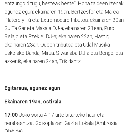
entzungo ditugu, besteak beste”. Hona taldeen izenak
egunez egun: ekainaren 19an, Bertzesfer eta Marea,
Platero y Tú eta Extremoduro tributoa; ekainaren 20an,
Su Ta Gar eta Makala DJ-a; ekainaren 21ean, Puro
Relajo eta Ezekiel DJ-a; ekainaren 22an, Hastlr;
ekainaren 23an, Queen tributoa eta Udal Musika
Eskolako Banda, Mirua, Siwanaba DJ-a eta Bengo; eta
azkenik, ekainaren 24an, Trikidantz.
Egitaraua, egunez egun
Ekainaren 19an, ostirala
17:00
Joko sorta 4-17 urte bitarteko haur eta
nerabeentzat Goikoplazan. Gazte Lokala (Ambrosia
Olabide).