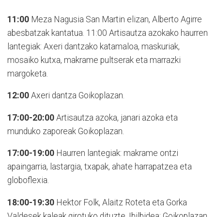
11:00
Meza Nagusia San Martin elizan, Alberto Agirre
abesbatzak kantatua. 11:00 Artisautza azokako haurren
lantegiak: Axeri dantzako katamaloa, maskuriak,
mosaiko kutxa, makrame pultserak eta marrazki
margoketa.
12:00
Axeri dantza Goikoplazan.
17:00-20:00
Artisautza azoka, janari azoka eta
munduko zaporeak Goikoplazan.
17:00-19:00
Haurren lantegiak: makrame ontzi
apaingarria, lastargia, txapak, ahate harrapatzea eta
globoflexia.
18:00-19:30
Hektor Folk, Alaitz Roteta eta Gorka
Valdesek kaleak girotuko dituzte. Ibilbidea: Goikoplazan