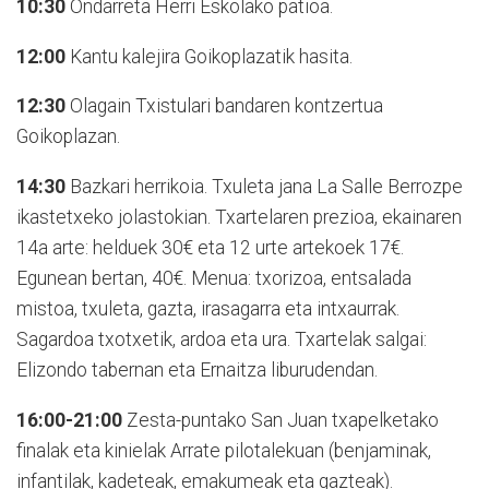
10:30
Ondarreta Herri Eskolako patioa.
12:00
Kantu kalejira Goikoplazatik hasita.
12:30
Olagain Txistulari bandaren kontzertua
Goikoplazan.
14:30
Bazkari herrikoia. Txuleta jana La Salle Berrozpe
ikastetxeko jolastokian. Txartelaren prezioa, ekainaren
14a arte: helduek 30€ eta 12 urte artekoek 17€.
Egunean bertan, 40€. Menua: txorizoa, entsalada
mistoa, txuleta, gazta, irasagarra eta intxaurrak.
Sagardoa txotxetik, ardoa eta ura. Txartelak salgai:
Elizondo tabernan eta Ernaitza liburudendan.
16:00-21:00
Zesta-puntako San Juan txapelketako
finalak eta kinielak Arrate pilotalekuan (benjaminak,
infantilak, kadeteak, emakumeak eta gazteak).