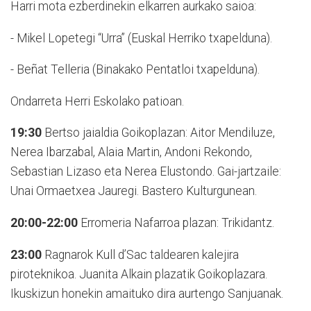
Harri mota ezberdinekin elkarren aurkako saioa:
- Mikel Lopetegi “Urra” (Euskal Herriko txapelduna).
- Beñat Telleria (Binakako Pentatloi txapelduna).
Ondarreta Herri Eskolako patioan.
19:30
Bertso jaialdia Goikoplazan: Aitor Mendiluze,
Nerea Ibarzabal, Alaia Martin, Andoni Rekondo,
Sebastian Lizaso eta Nerea Elustondo. Gai-jartzaile:
Unai Ormaetxea Jauregi. Bastero Kulturgunean.
20:00-22:00
Erromeria Nafarroa plazan: Trikidantz.
23:00
Ragnarok Kull d’Sac taldearen kalejira
piroteknikoa. Juanita Alkain plazatik Goikoplazara.
Ikuskizun honekin amaituko dira aurtengo Sanjuanak.