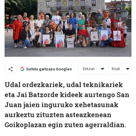
Entzun
Itzuli
Gehitu gaitzazu Googlen
Udal ordezkariek, udal teknikariek
eta Jai Batzorde kideek aurtengo San
Juan jaien inguruko xehetasunak
aurkeztu zituzten asteazkenean
Goikoplazan egin zuten agerraldian.