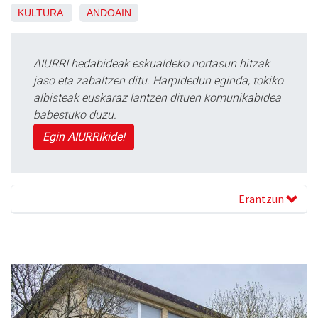
KULTURA
ANDOAIN
AIURRI hedabideak eskualdeko nortasun hitzak
jaso eta zabaltzen ditu. Harpidedun eginda, tokiko
albisteak euskaraz lantzen dituen komunikabidea
babestuko duzu.
Egin AIURRIkide!
Erantzun