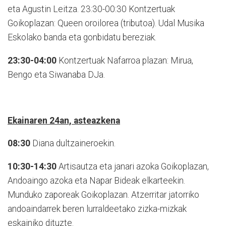
eta Agustin Leitza. 23:30-00:30 Kontzertuak
Goikoplazan: Queen oroilorea (tributoa). Udal Musika
Eskolako banda eta gonbidatu bereziak.
23:30-04:00
Kontzertuak Nafarroa plazan: Mirua,
Bengo eta Siwanaba DJa.
Ekainaren 24an, asteazkena
08:30
Diana dultzaineroekin.
10:30-14:30
Artisautza eta janari azoka Goikoplazan,
Andoaingo azoka eta Napar Bideak elkarteekin.
Munduko zaporeak Goikoplazan. Atzerritar jatorriko
andoaindarrek beren lurraldeetako zizka-mizkak
eskainiko dituzte.