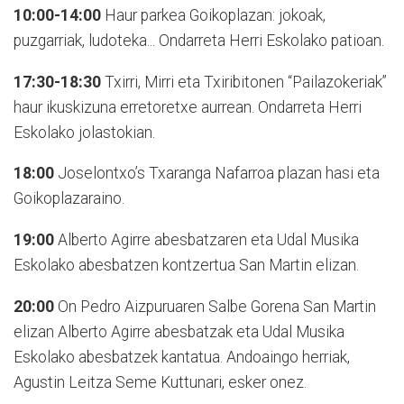
10:00-14:00
Haur parkea Goikoplazan: jokoak,
puzgarriak, ludoteka... Ondarreta Herri Eskolako patioan.
17:30-18:30
Txirri, Mirri eta Txiribitonen “Pailazokeriak”
haur ikuskizuna erretoretxe aurrean. Ondarreta Herri
Eskolako jolastokian.
18:00
Joselontxo’s Txaranga Nafarroa plazan hasi eta
Goikoplazaraino.
19:00
Alberto Agirre abesbatzaren eta Udal Musika
Eskolako abesbatzen kontzertua San Martin elizan.
20:00
On Pedro Aizpuruaren Salbe Gorena San Martin
elizan Alberto Agirre abesbatzak eta Udal Musika
Eskolako abesbatzek kantatua. Andoaingo herriak,
Agustin Leitza Seme Kuttunari, esker onez.