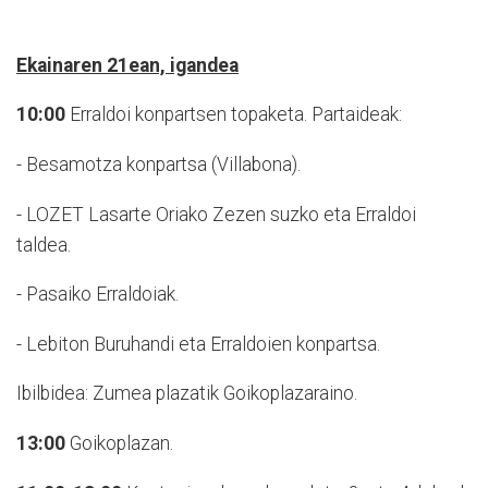
Ekainaren 21ean, igandea
10:00
Erraldoi konpartsen topaketa. Partaideak:
- Besamotza konpartsa (Villabona).
- LOZET Lasarte Oriako Zezen suzko eta Erraldoi
taldea.
- Pasaiko Erraldoiak.
- Lebiton Buruhandi eta Erraldoien konpartsa.
Ibilbidea: Zumea plazatik Goikoplazaraino.
13:00
Goikoplazan.