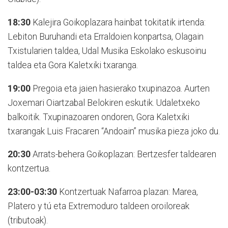
18:30
Kalejira Goikoplazara hainbat tokitatik irtenda:
Lebiton Buruhandi eta Erraldoien konpartsa, Olagain
Txistularien taldea, Udal Musika Eskolako eskusoinu
taldea eta Gora Kaletxiki txaranga.
19:00
Pregoia eta jaien hasierako txupinazoa. Aurten
Joxemari Oiartzabal Belokiren eskutik. Udaletxeko
balkoitik. Txupinazoaren ondoren, Gora Kaletxiki
txarangak Luis Fracaren “Andoain” musika pieza joko du.
20:30
Arrats-behera Goikoplazan: Bertzesfer taldearen
kontzertua.
23:00-03:30
Kontzertuak Nafarroa plazan: Marea,
Platero y tú eta Extremoduro taldeen oroiloreak
(tributoak).