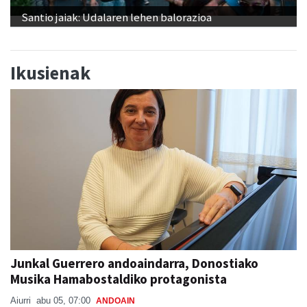
Santio jaiak: Udalaren lehen balorazioa
Ikusienak
Junkal Guerrero andoaindarra, Donostiako
Musika Hamabostaldiko protagonista
Aiurri
abu 05, 07:00
ANDOAIN