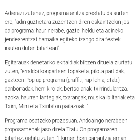
Adierazi zutenez, programa anitza prestatu da aurten
ere, “adin guztietara zuzentzen diren eskaintzekin josi
da programa: haur, nerabe, gazte, heldu eta adineko
jendearentzat hamaika egiteko izango dira festek
irauten duten bitartean”.
Egitarauak denetariko ekitaldiak biltzen dituela ziurtatu
zuten, “erraldoi konpartsen topaketa, pilota partidak,
gazteen Pop up programa (graffiti, rap lehia, etab.),
danborradak, herri kirolak, bertsolariak, txirrindularitza,
azoka, haurren lantegiak, txarangak, musika ibiltariak eta
Txirri, Mirri eta Txiribiton pailazoak...”.
Programa osatzeko prozesuan, Andoaingo nerabeen
proposamenak jaso direla Tratu On programaren
bitartez, gehitu zuten. “Ekimen horri garrantzia eman