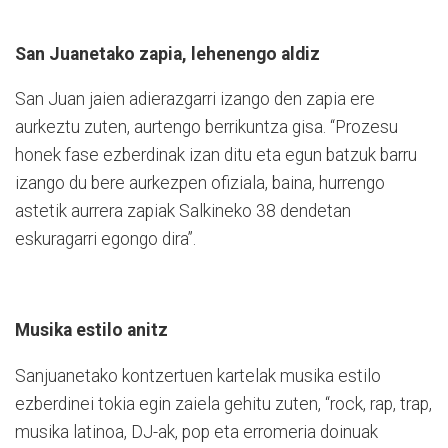
San Juanetako zapia, lehenengo aldiz
San Juan jaien adierazgarri izango den zapia ere
aurkeztu zuten, aurtengo berrikuntza gisa. “Prozesu
honek fase ezberdinak izan ditu eta egun batzuk barru
izango du bere aurkezpen ofiziala, baina, hurrengo
astetik aurrera zapiak Salkineko 38 dendetan
eskuragarri egongo dira”.
Musika estilo anitz
Sanjuanetako kontzertuen kartelak musika estilo
ezberdinei tokia egin zaiela gehitu zuten, “rock, rap, trap,
musika latinoa, DJ-ak, pop eta erromeria doinuak