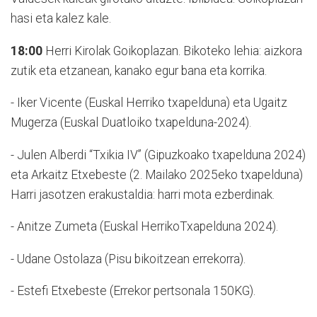
hasi eta kalez kale.
18:00
Herri Kirolak Goikoplazan. Bikoteko lehia: aizkora
zutik eta etzanean, kanako egur bana eta korrika.
- Iker Vicente (Euskal Herriko txapelduna) eta Ugaitz
Mugerza (Euskal Duatloiko txapelduna-2024).
- Julen Alberdi “Txikia IV” (Gipuzkoako txapelduna 2024)
eta Arkaitz Etxebeste (2. Mailako 2025eko txapelduna)
Harri jasotzen erakustaldia: harri mota ezberdinak.
- Anitze Zumeta (Euskal HerrikoTxapelduna 2024).
- Udane Ostolaza (Pisu bikoitzean errekorra).
- Estefi Etxebeste (Errekor pertsonala 150KG).