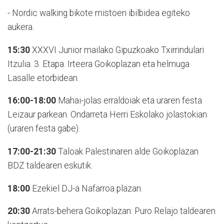
- Nordic walking bikote mistoen ibilbidea egiteko
aukera.
15:30
XXXVI Junior mailako Gipuzkoako Txirrindulari
Itzulia. 3. Etapa. Irteera Goikoplazan eta helmuga
Lasalle etorbidean.
16:00-18:00
Mahai-jolas erraldoiak eta uraren festa
Leizaur parkean. Ondarreta Herri Eskolako jolastokian
(uraren festa gabe).
17:00-21:30
Taloak Palestinaren alde Goikoplazan
BDZ taldearen eskutik.
18:00
Ezekiel DJ-a Nafarroa plazan.
20:30
Arrats-behera Goikoplazan: Puro Relajo taldearen