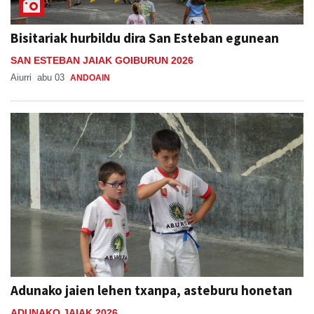
Bisitariak hurbildu dira San Esteban egunean
SAN ESTEBAN JAIAK GOIBURUN 2026
Aiurri
abu 03
ANDOAIN
Adunako jaien lehen txanpa, asteburu honetan
ADUNAKO JAIAK 2026