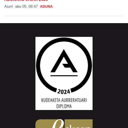
Aiurri
abu 05, 08:47
ADUNA