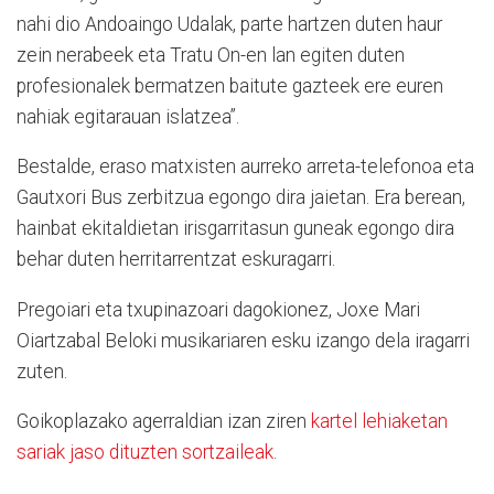
nahi dio Andoaingo Udalak, parte hartzen duten haur
zein nerabeek eta Tratu On-en lan egiten duten
profesionalek bermatzen baitute gazteek ere euren
nahiak egitarauan islatzea”.
Bestalde, eraso matxisten aurreko arreta-telefonoa eta
Gautxori Bus zerbitzua egongo dira jaietan. Era berean,
hainbat ekitaldietan irisgarritasun guneak egongo dira
behar duten herritarrentzat eskuragarri.
Pregoiari eta txupinazoari dagokionez, Joxe Mari
Oiartzabal Beloki musikariaren esku izango dela iragarri
zuten.
Goikoplazako agerraldian izan ziren
kartel lehiaketan
sariak jaso dituzten sortzaileak
.