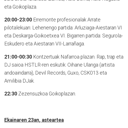
eta Goikoplaza.
20:00-23:00
Erremonte profesionalak Arrate
pilotalekuan: Lehenengo partida: Arluziaga-Aiestaran VI
eta Deskarga-Goikoetxea VI. Bigarren partida: Segurola-
Eskudero eta Aiestaran VII-Larrañaga.
21:00-00:30
Kontzertuak Nafarroa plazan. Rap, trap eta
DJ saioa HSTLR-ren eskutik: Oihane Ulanga (artista
andoaindarra), Devil Records, Guxo, CSK013 eta
Amilibia DJak.
22:30
Zezensuzkoa Goikoplazan.
Ekainaren 23an, asteartea