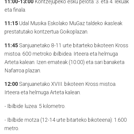
11:00-13:00
Kontzejupeko esku pelota: 3. eta 4. lekuak
eta finala.
11:15
Udal Musika Eskolako MuGaz taldeko ikasleak
prestatutako kontzertua Goikoplazan.
11:45
Sanjuanetako 8-11 urte bitarteko bikoteen Kross
mistoa. 600 metroko ibilbidea. Irteera eta helmuga
Arteta kalean. Izen emateak (10:00) eta sari banaketa
Nafarroa plazan.
12:00
Sanjuanetako XVIII. bikoteen Kross mistoa.
Irteera eta helmuga Arteta kalean.
- Ibilbide luzea: 5 kilometro.
- Ibilbide motza (12-14 urte bitarteko bikoteena): 1.600
metro.