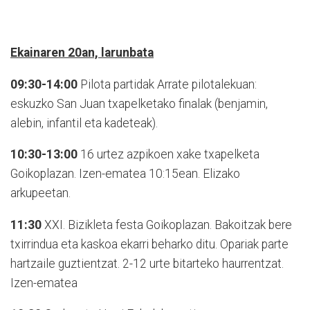
Ekainaren 20an, larunbata
09:30-14:00
Pilota partidak Arrate pilotalekuan:
eskuzko San Juan txapelketako finalak (benjamin,
alebin, infantil eta kadeteak).
10:30-13:00
16 urtez azpikoen xake txapelketa
Goikoplazan. Izen-ematea 10:15ean. Elizako
arkupeetan.
11:30
XXI. Bizikleta festa Goikoplazan. Bakoitzak bere
txirrindua eta kaskoa ekarri beharko ditu. Opariak parte
hartzaile guztientzat. 2-12 urte bitarteko haurrentzat.
Izen-ematea