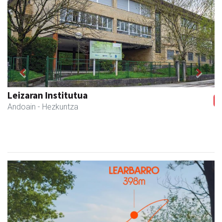
Previous
Next
Leizaran Institutua
Andoain
- Hezkuntza