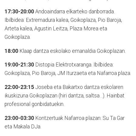
17:30-20:00
Andoaindarra elkarteko danborrada.
Ibilbidea: Extremadura kalea, Goikoplaza, Pio Baroja,
Arteta kalea, Agustin Leitza, Plaza Morea eta
Goikoplaza.
18:00
Klaap dantza eskolako emanaldia Goikoplazan.
19:00-21:30
Distopia Elektrotxaranga. Ibilbidea:
Goikoplaza, Pio Baroja, JM Iturzaeta eta Nafarroa plaza.
22:00-23:15
Joseba eta Bakartxo dantza eskolaren
ikuskizuna Goikoplazan (hiri dantza, saltsa…). Hainbat
profesional gonbidatuekin.
23:00-03:30
Kontzertuak Nafarroa plazan: Su Ta Gar
eta Makala DJa.