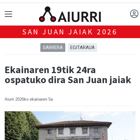
SAN JUAN JAIAK 2026
SARRERA
EGITARAUA
Ekainaren 19tik 24ra
ospatuko dira San Juan jaiak
Aiurri
2026ko ekainaren 5a