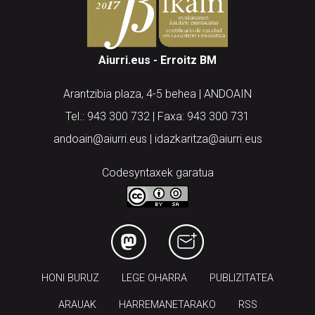
Aiurri.eus - Erroitz BM
Arantzibia plaza, 4-5 behea | ANDOAIN
Tel.: 943 300 732 | Faxa: 943 300 731
andoain@aiurri.eus | idazkaritza@aiurri.eus
Codesyntaxek garatua
HONI BURUZ
LEGE OHARRA
PUBLIZITATEA
ARAUAK
HARREMANETARAKO
RSS