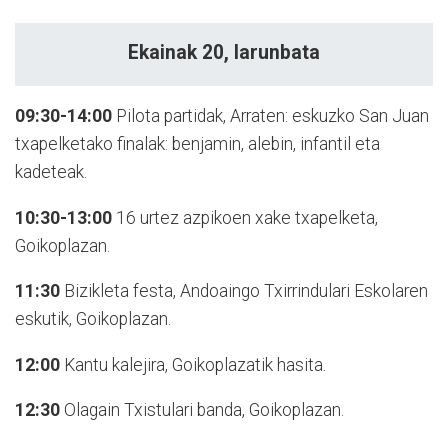
Ekainak 20, larunbata
09:30-14:00
Pilota partidak, Arraten: eskuzko San Juan
txapelketako finalak: benjamin, alebin, infantil eta
kadeteak.
10:30-13:00
16 urtez azpikoen xake txapelketa,
Goikoplazan.
11:30
Bizikleta festa, Andoaingo Txirrindulari Eskolaren
eskutik, Goikoplazan.
12:00
Kantu kalejira, Goikoplazatik hasita.
12:30
Olagain Txistulari banda, Goikoplazan.