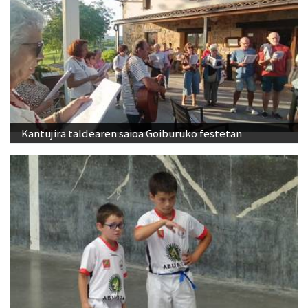
Kantujira taldearen saioa Goiburuko festetan