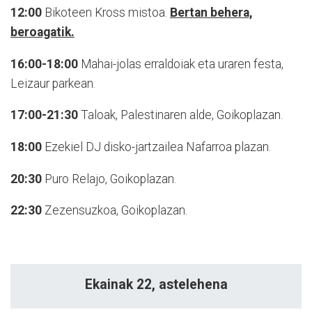
12:00
Bikoteen Kross mistoa.
Bertan behera,
beroagatik.
16:00-18:00
Mahai-jolas erraldoiak eta uraren festa,
Leizaur parkean.
17:00-21:30
Taloak, Palestinaren alde, Goikoplazan.
18:00
Ezekiel DJ disko-jartzailea Nafarroa plazan.
20:30
Puro Relajo, Goikoplazan.
22:30
Zezensuzkoa, Goikoplazan.
Ekainak 22, astelehena