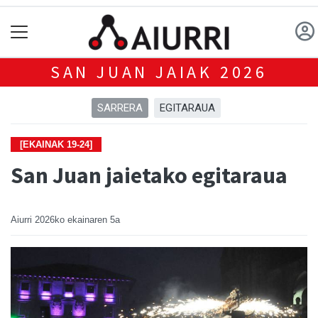
SAN JUAN JAIAK 2026
SARRERA
EGITARAUA
[EKAINAK 19-24]
San Juan jaietako egitaraua
Aiurri
2026ko ekainaren 5a