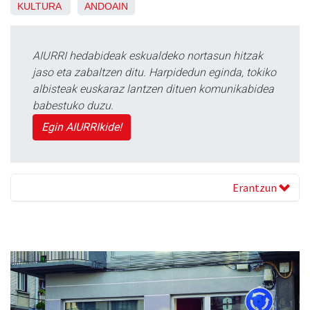
KULTURA
ANDOAIN
AIURRI hedabideak eskualdeko nortasun hitzak
jaso eta zabaltzen ditu. Harpidedun eginda, tokiko
albisteak euskaraz lantzen dituen komunikabidea
babestuko duzu.
Egin AIURRIkide!
Erantzun