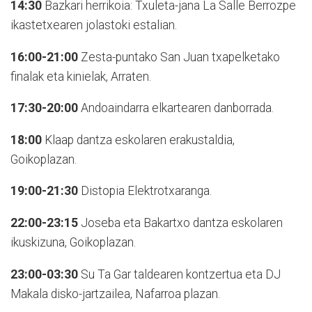
14:30
Bazkari herrikoia: Txuleta-jana La Salle Berrozpe
ikastetxearen jolastoki estalian.
16:00-21:00
Zesta-puntako San Juan txapelketako
finalak eta kinielak, Arraten.
17:30-20:00
Andoaindarra elkartearen danborrada.
18:00
Klaap dantza eskolaren erakustaldia,
Goikoplazan.
19:00-21:30
Distopia Elektrotxaranga.
22:00-23:15
Joseba eta Bakartxo dantza eskolaren
ikuskizuna, Goikoplazan.
23:00-03:30
Su Ta Gar taldearen kontzertua eta DJ
Makala disko-jartzailea, Nafarroa plazan.