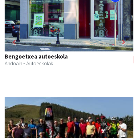
Previous
Next
Bengoetxea autoeskola
Andoain
- Autoeskolak