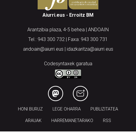
Aiurri.eus - Erroitz BM
Arantzibia plaza, 4-5 behea | ANDOAIN
Tel.: 943 300 732 | Faxa: 943 300 731
andoain@aiurri.eus | idazkaritza@aiurri.eus
Codesyntaxek garatua
HONI BURUZ
LEGE OHARRA
PUBLIZITATEA
ARAUAK
HARREMANETARAKO
RSS