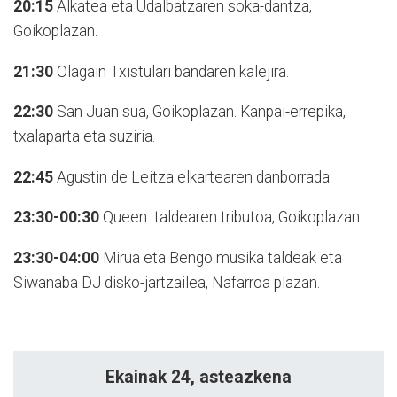
20:15
Alkatea eta Udalbatzaren soka-dantza,
Goikoplazan.
21:30
Olagain Txistulari bandaren kalejira.
22:30
San Juan sua, Goikoplazan. Kanpai-errepika,
txalaparta eta suziria.
22:45
Agustin de Leitza elkartearen danborrada.
23:30-00:30
Queen
taldearen tributoa, Goikoplazan.
23:30-04:00
Mirua eta Bengo musika taldeak eta
Siwanaba DJ disko-jartzailea, Nafarroa plazan.
Ekainak 24, asteazkena