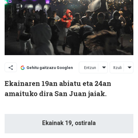
Entzun
Itzuli
Gehitu gaitzazu Googlen
Ekainaren 19an abiatu eta 24an
amaituko dira San Juan jaiak.
Ekainak 19, ostirala