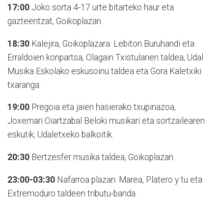
17:00
Joko sorta 4-17 urte bitarteko haur eta
gazteentzat, Goikoplazan.
18:30
Kalejira, Goikoplazara: Lebiton Buruhandi eta
Erraldoien konpartsa, Olagain Txistularien taldea, Udal
Musika Eskolako eskusoinu taldea eta Gora Kaletxiki
txaranga.
19:00
Pregoia eta jaien hasierako txupinazoa,
Joxemari Oiartzabal Beloki musikari eta sortzailearen
eskutik, Udaletxeko balkoitik.
20:30
Bertzesfer musika taldea, Goikoplazan.
23:00-03:30
Nafarroa plazan: Marea, Platero y tu eta
Extremoduro taldeen tributu-banda.