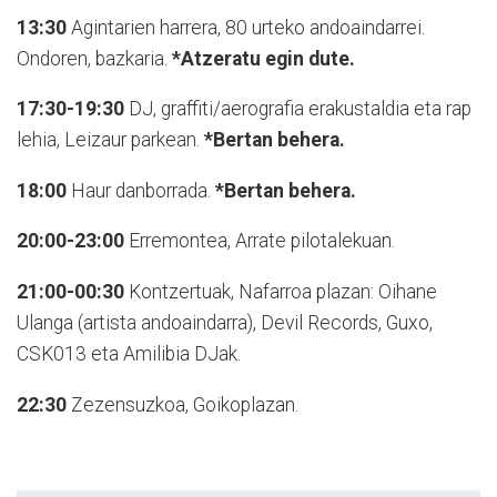
13:30
Agintarien harrera, 80 urteko andoaindarrei.
Ondoren, bazkaria.
*Atzeratu egin dute.
17:30-19:30
DJ, graffiti/aerografia erakustaldia eta rap
lehia, Leizaur parkean.
*Bertan behera.
18:00
Haur danborrada.
*Bertan behera.
20:00-23:00
Erremontea, Arrate pilotalekuan.
21:00-00:30
Kontzertuak, Nafarroa plazan: Oihane
Ulanga (artista andoaindarra), Devil Records, Guxo,
CSK013 eta Amilibia DJak.
22:30
Zezensuzkoa, Goikoplazan.