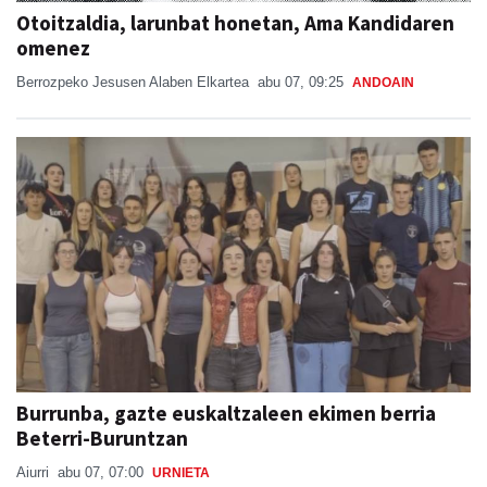
Otoitzaldia, larunbat honetan, Ama Kandidaren
omenez
Berrozpeko Jesusen Alaben Elkartea
abu 07, 09:25
ANDOAIN
Burrunba, gazte euskaltzaleen ekimen berria
Beterri-Buruntzan
Aiurri
abu 07, 07:00
URNIETA