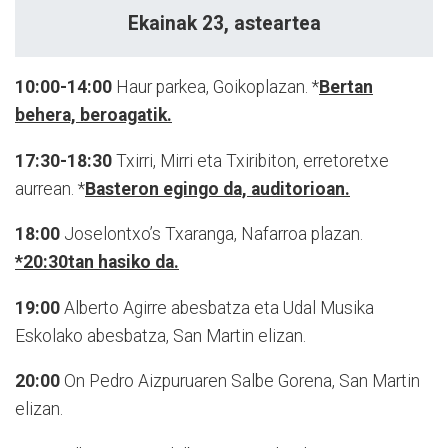
Ekainak 23, asteartea
10:00-14:00
Haur parkea, Goikoplazan. *
Bertan
behera, beroagatik.
17:30-18:30
Txirri, Mirri eta Txiribiton, erretoretxe
aurrean. *
Basteron egingo da, auditorioan.
18:00
Joselontxo’s Txaranga, Nafarroa plazan.
*20:30tan hasiko da.
19:00
Alberto Agirre abesbatza eta Udal Musika
Eskolako abesbatza, San Martin elizan.
20:00
On Pedro Aizpuruaren Salbe Gorena, San Martin
elizan.