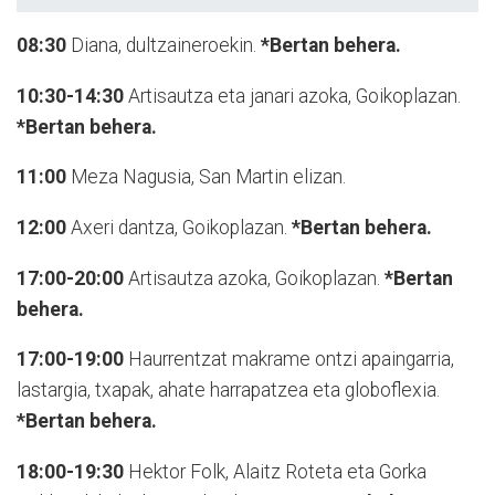
08:30
Diana, dultzaineroekin.
*Bertan behera.
10:30-14:30
Artisautza eta janari azoka, Goikoplazan.
*Bertan behera.
11:00
Meza Nagusia, San Martin elizan.
12:00
Axeri dantza, Goikoplazan.
*Bertan behera.
17:00-20:00
Artisautza azoka, Goikoplazan.
*Bertan
behera.
17:00-19:00
Haurrentzat makrame ontzi apaingarria,
lastargia, txapak, ahate harrapatzea eta globoflexia.
*Bertan behera.
18:00-19:30
Hektor Folk, Alaitz Roteta eta Gorka