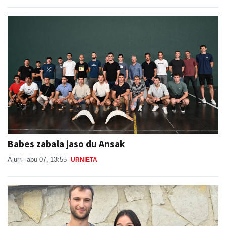
Babes zabala jaso du Ansak
Aiurri
abu 07, 13:55
URNIETA