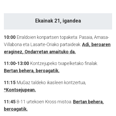
Ekainak 21, igandea
10:00
Erraldoien konpartsen topaketa: Pasaia, Amasa-
Villabona eta Lasarte-Oriako partaideak.
Adi, beroaren
eraginez, Ondarretan amaituko da.
11:00-13:00
Kontzejupeko txapelketako finalak.
Bertan behera, beroagatik.
11:15
MuGaz taldeko ikasleen kontzertua,
*Kontsejupean.
11:45
8-11 urtekoen Kross mistoa.
Bertan behera,
beroagatik.