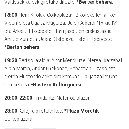
Valdesek kaleak girotuko dituzte.
*Bertan behera.
18:00
Herri Kirolak, Goikoplazan. Bikoteko lehia: Iker
Vicente eta Ugaitz Mugerza; Julen Alberdi “Txikia IV”
eta Arkaitz Etxebeste. Harri jasotzen erakustaldia:
Anitze Zumeta, Udane Ostolaza, Estefi Etxebeste.
*Bertan behera
19:30
Bertso jaialdia: Aitor Mendiluze, Nerea Ibarzabal,
Alaia Martin, Andoni Rekondo, Sebastian Lizaso eta
Nerea Elustondo ariko dira kantuan. Gai-jartzaile: Unai
Ormaetxea.
*Bastero Kulturgunea.
20:00-22:00
Trikidantz, Nafarroa plazan.
23:00
Kalejira piroteknikoa,
*Plaza Moretik
Goikoplazara.