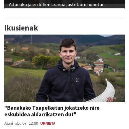
Adunako jaien lehen txanpa, asteburu honetan
Ikusienak
"Banakako Txapelketan jokatzeko nire
eskubidea aldarrikatzen dut"
Aiurri
abu 07, 12:00
URNIETA