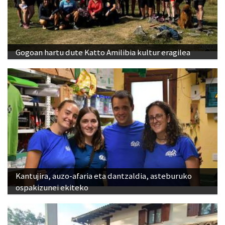
Gogoan hartu dute Katto Amilibia kultur eragilea
Kantujira, auzo-afaria eta dantzaldia, asteburuko
ospakizunei ekiteko