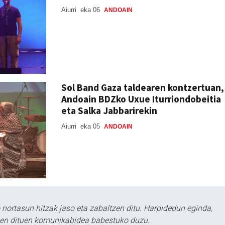
Aiurri
eka 06
ANDOAIN
Sol Band Gaza taldearen kontzertuan,
Andoain BDZko Uxue Iturriondobeitia
eta Salka Jabbarirekin
Aiurri
eka 05
ANDOAIN
ortasun hitzak jaso eta zabaltzen ditu. Harpidedun eginda,
tzen dituen komunikabidea babestuko duzu.