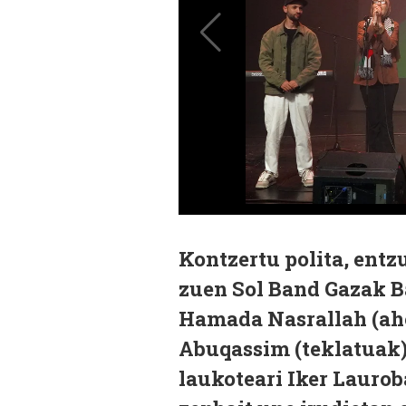
Kontzertu polita, entz
zuen Sol Band Gazak Ba
Hamada Nasrallah (aho
Abuqassim (teklatuak) 
laukoteari Iker Laurob