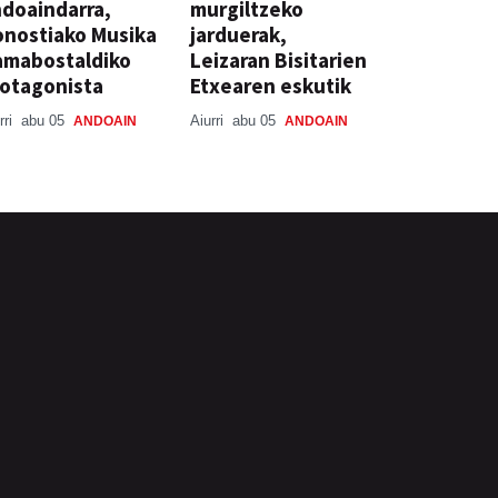
doaindarra,
murgiltzeko
nostiako Musika
jarduerak,
amabostaldiko
Leizaran Bisitarien
otagonista
Etxearen eskutik
rri
abu 05
Aiurri
abu 05
ANDOAIN
ANDOAIN