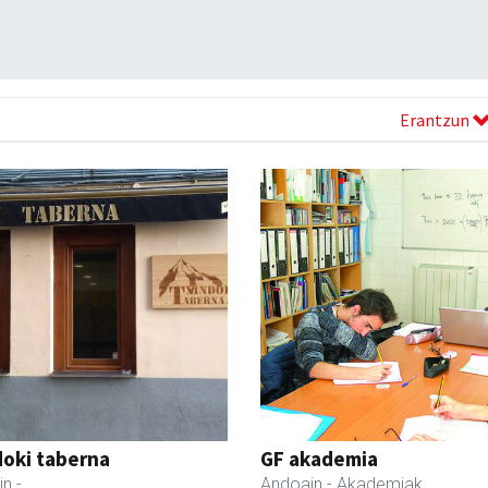
Erantzun
oki taberna
GF akademia
in
-
Andoain
- Akademiak