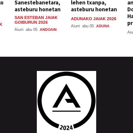
ko
Sanestebanetara,
lehen txanpa,
an
asteburu honetan
asteburu honetan
Do
H
SAN ESTEBAN JAIAK
ADUNAKO JAIAK 2026
pr
GOIBURUN 2026
K
Aiurri
abu 05
ADUNA
Aiurri
abu 05
ANDOAIN
Aiu