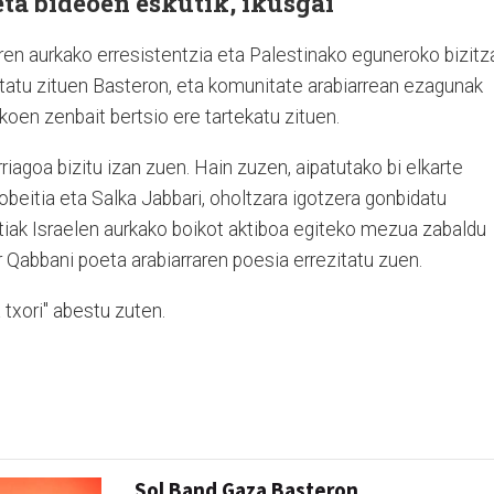
eta bideoen eskutik, ikusgai
en aurkako erresistentzia eta Palestinako eguneroko bizitz
etatu zituen Basteron, eta komunitate arabiarrean ezagunak
ikoen zenbait bertsio ere tartekatu zituen.
iagoa bizitu izan zuen. Hain zuzen, aipatutako bi elkarte
obeitia eta Salka Jabbari, oholtzara igotzera gonbidatu
itiak Israelen aurkako boikot aktiboa egiteko mezua zabaldu
r Qabbani poeta arabiarraren poesia errezitatu zuen.
 txori" abestu zuten.
Sol Band Gaza Basteron