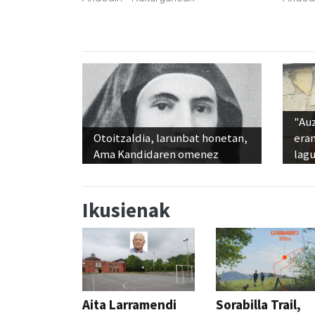
"Au
Otoitzaldia, larunbat honetan,
era
Ama Kandidaren omenez
lag
Ikusienak
Aita Larramendi
Sorabilla Trail,