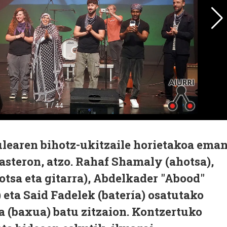
ulearen bihotz-ukitzaile horietakoa ema
steron, atzo. Rahaf Shamaly (ahotsa),
tsa eta gitarra), Abdelkader "Abood"
eta Said Fadelek (batería) osatutako
a (baxua) batu zitzaion. Kontzertuko