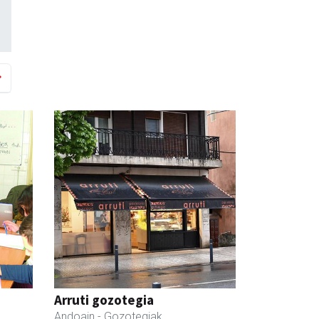
Arruti gozotegia
Andoain
- Gozotegiak