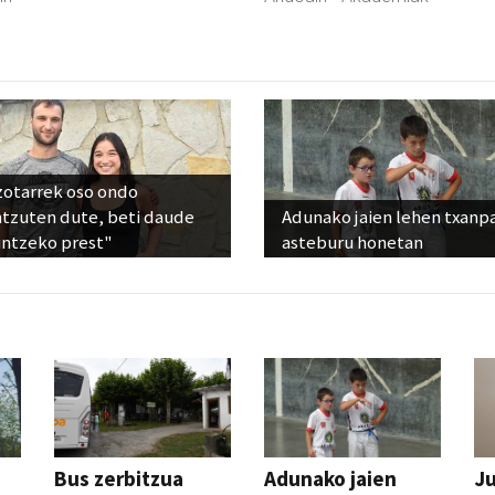
zotarrek oso ondo
ntzuten dute, beti daude
Adunako jaien lehen txanp
untzeko prest"
asteburu honetan
Bus zerbitzua
Adunako jaien
Ju