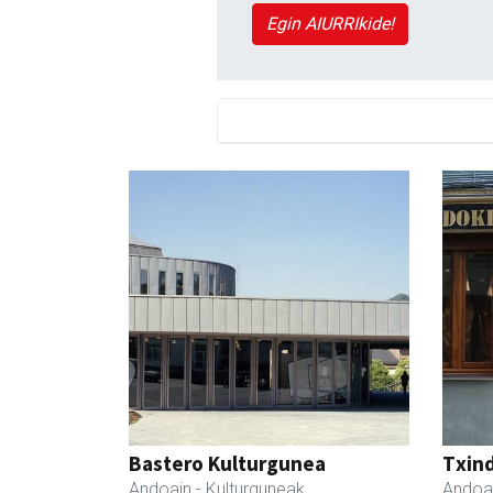
Egin AIURRIkide!
Bastero Kulturgunea
Txind
Andoain
- Kulturguneak
Andoa