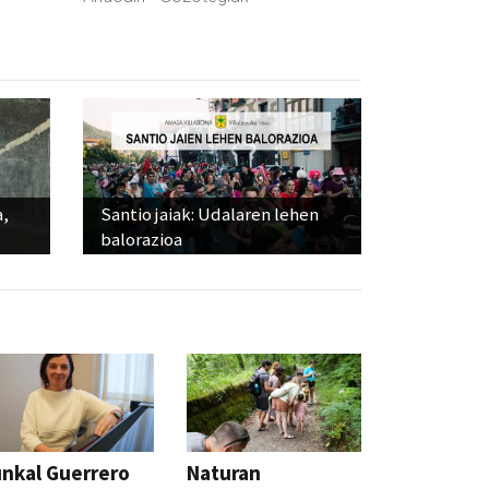
a,
Santio jaiak: Udalaren lehen
balorazioa
nkal Guerrero
Naturan