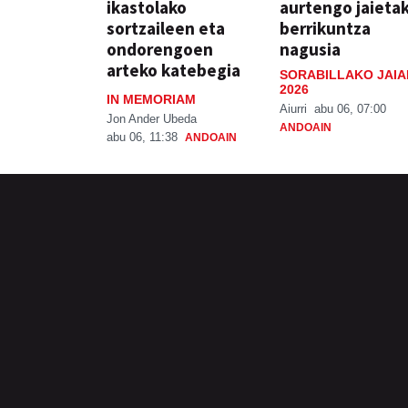
ikastolako
aurtengo jaieta
sortzaileen eta
berrikuntza
ondorengoen
nagusia
arteko katebegia
SORABILLAKO JAIA
2026
IN MEMORIAM
Aiurri
abu 06, 07:00
Jon Ander Ubeda
ANDOAIN
abu 06, 11:38
ANDOAIN