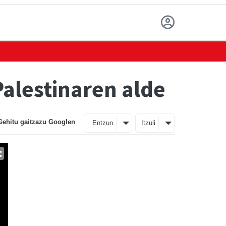
Palestinaren alde
Gehitu gaitzazu Googlen
Entzun
Itzuli