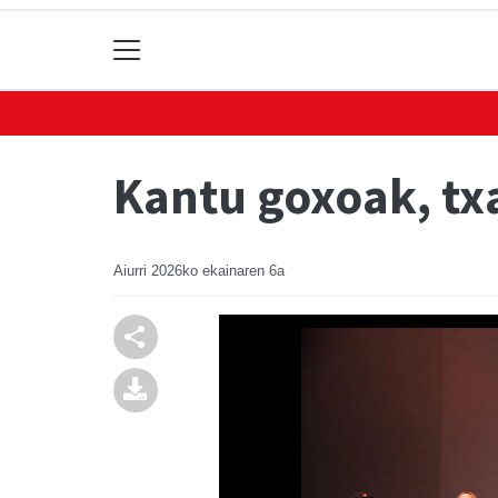
Kantu goxoak, tx
Aiurri
2026ko ekainaren 6a