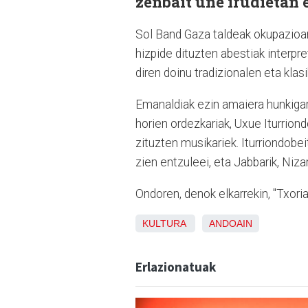
zenbait une irudietan 
Sol Band Gaza taldeak okupazioar
hizpide dituzten abestiak interpr
diren doinu tradizionalen eta klas
Emanaldiak ezin amaiera hunkigarr
horien ordezkariak, Uxue Iturriond
zituzten musikariek. Iturriondobe
zien entzuleei, eta Jabbarik, Niza
Ondoren, denok elkarrekin, "Txoria
KULTURA
ANDOAIN
Erlazionatuak