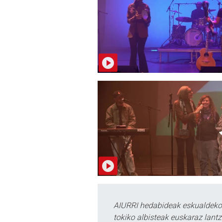
AIURRI hedabideak eskualdeko n
tokiko albisteak euskaraz lan