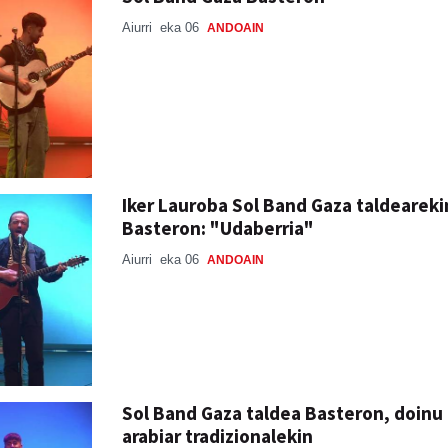
Aiurri
eka 06
ANDOAIN
Iker Lauroba Sol Band Gaza taldeareki
Basteron: "Udaberria"
Aiurri
eka 06
ANDOAIN
Sol Band Gaza taldea Basteron, doinu
arabiar tradizionalekin