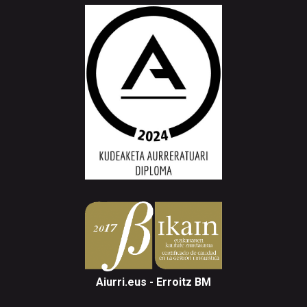
Aiurri.eus - Erroitz BM