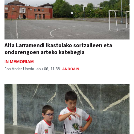
Aita Larramendi ikastolako sortzaileen eta
ondorengoen arteko katebegia
IN MEMORIAM
Jon Ander Ubeda
abu 06, 11:38
ANDOAIN