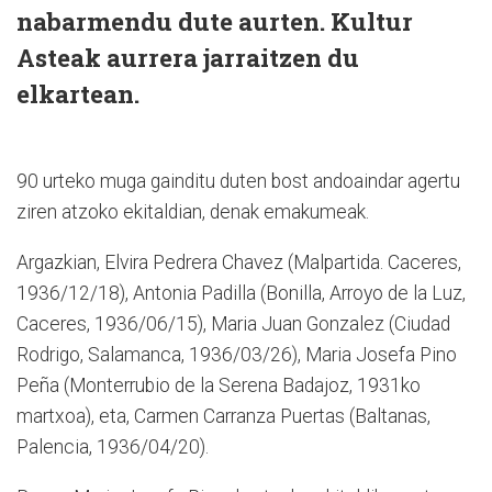
nabarmendu dute aurten. Kultur
Asteak aurrera jarraitzen du
elkartean.
90 urteko muga gainditu duten bost andoaindar agertu
ziren atzoko ekitaldian, denak emakumeak.
Argazkian, Elvira Pedrera Chavez (Malpartida. Caceres,
1936/12/18), Antonia Padilla (Bonilla, Arroyo de la Luz,
Caceres, 1936/06/15), Maria Juan Gonzalez (Ciudad
Rodrigo, Salamanca, 1936/03/26), Maria Josefa Pino
Peña (Monterrubio de la Serena Badajoz, 1931ko
martxoa), eta, Carmen Carranza Puertas (Baltanas,
Palencia, 1936/04/20).