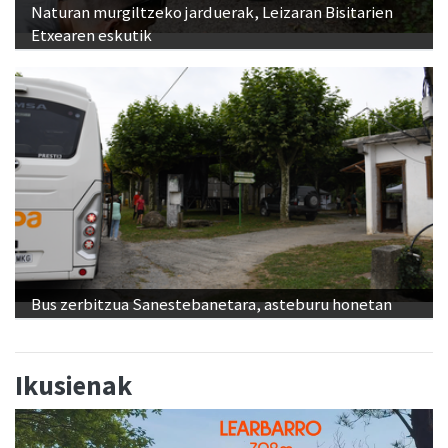
Naturan murgiltzeko jarduerak, Leizaran Bisitarien
Etxearen eskutik
Bus zerbitzua Sanestebanetara, asteburu honetan
Ikusienak