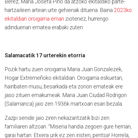
Berez, Maria Josefa Pino da atzoko ekitaldiko parte-
hartzaileen artean urte gehienak dituena. Baina
2023ko
ekitaldian oroigarria eman
ziotenez, hurrengo
adinduenari ematea erabaki zuten.
Salamacatik 17 urterekin etorria
Pozik hartu zuen oroigarria Maria Juan Gonzalezek,
Hogar Extremeñoko ekitaldian. Oroigarria eskuetan,
hainbaten musu, besarkada eta zorion emateak ere
jaso zituen emakumeak. Maria Juan Ciudad Rodrigon
(Salamanca) jaio zen 1936k martxoan esan bezala.
Zazpi senide jaio ziren nekazaritzatik bizi zen
familiaren altzoan. “Miseria handia zegoen gure herrian,
garai hartan. Etxera urik ez zen iristen, pentsa! Horrela,