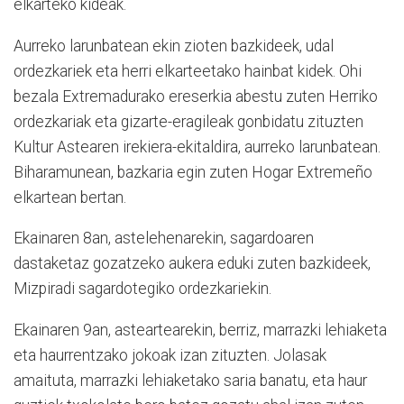
elkarteko kideak.
Aurreko larunbatean ekin zioten bazkideek, udal
ordezkariek eta herri elkarteetako hainbat kidek. Ohi
bezala Extremadurako ereserkia abestu zuten Herriko
ordezkariak eta gizarte-eragileak gonbidatu zituzten
Kultur Astearen irekiera-ekitaldira, aurreko larunbatean.
Biharamunean, bazkaria egin zuten Hogar Extremeño
elkartean bertan.
Ekainaren 8an, astelehenarekin, sagardoaren
dastaketaz gozatzeko aukera eduki zuten bazkideek,
Mizpiradi sagardotegiko ordezkariekin.
Ekainaren 9an, asteartearekin, berriz, marrazki lehiaketa
eta haurrentzako jokoak izan zituzten. Jolasak
amaituta, marrazki lehiaketako saria banatu, eta haur