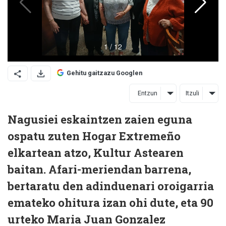
Gehitu gaitzazu Googlen
Entzun
Itzuli
Nagusiei eskaintzen zaien eguna
ospatu zuten Hogar Extremeño
elkartean atzo, Kultur Astearen
baitan. Afari-meriendan barrena,
bertaratu den adinduenari oroigarria
emateko ohitura izan ohi dute, eta 90
urteko Maria Juan Gonzalez