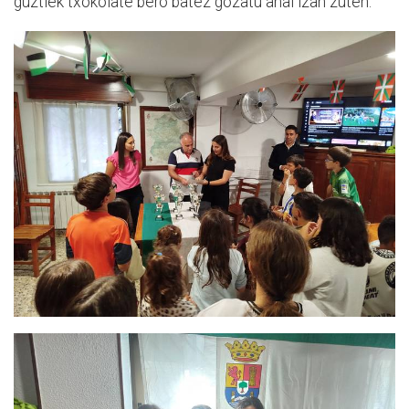
guztiek txokolate bero batez gozatu ahal izan zuten.