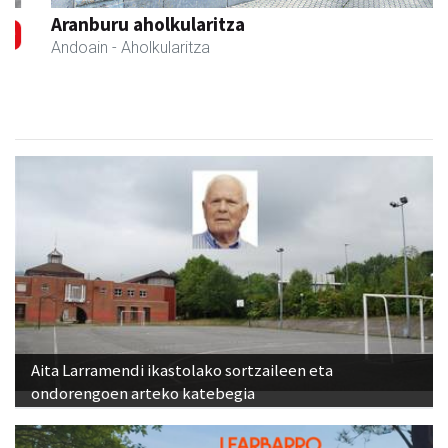
Aranburu aholkularitza
Andoain
- Aholkularitza
Aita Larramendi ikastolako sortzaileen eta
ondorengoen arteko katebegia