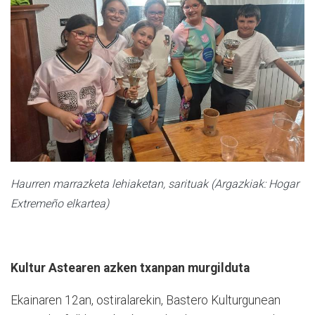
Haurren marrazketa lehiaketan, sarituak (Argazkiak: Hogar
Extremeño elkartea)
Kultur Astearen azken txanpan murgilduta
Ekainaren 12an, ostiralarekin, Bastero Kulturgunean