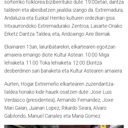
sorterriko folklorea biziberrituko dute. 19:00etan, dantza
taldeen eta abesbatzen jaialdia izango da. Extremadura,
Andaluzia eta Euskal Herriko kulturen ordezkari gisa:
Intxaurrondoko Extremadurako Zentroa, Lasarte-Oriako
Erketz Dantza Taldea, eta, Andoaingo Aire Berriak.
Ekainaren 13an, larunbatarekin, elkartearen egoitzan
amaiera emango diote Kultur Asteari. 10:00 Miga
lehiaketa. 11:00 Toka lehiaketa. 12:00 Ekintza
desberdinen sari banaketa eta Kultur Astearen amaiera.
Aurten, Hogar Extremeño elkartearen zuzendaritza-
taldea honako kide hauek osatzen dute: Jose Luis
Verdasco (presidentea), Armando Fernandez, Joxe
Mari Galan, Juanan Lopez, Rikardo Seara, Alvaro
Gabilondo, Manuel Canales eta Maria Gomez.