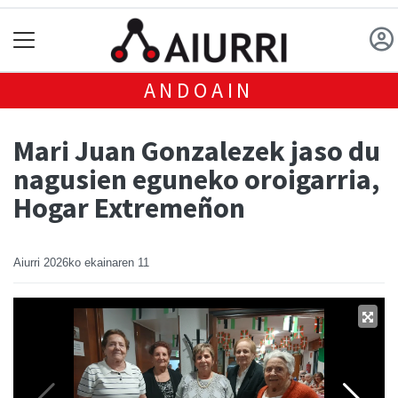
ANDOAIN
Mari Juan Gonzalezek jaso du
nagusien eguneko oroigarria,
Hogar Extremeñon
Aiurri
2026ko ekainaren 11