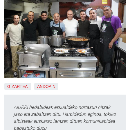
GIZARTEA
ANDOAIN
AIURRI hedabideak eskualdeko nortasun hitzak
jaso eta zabaltzen ditu. Harpidedun eginda, tokiko
albisteak euskaraz lantzen dituen komunikabidea
babestuko duzu.