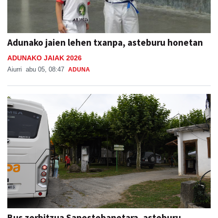
Adunako jaien lehen txanpa, asteburu honetan
ADUNAKO JAIAK 2026
Aiurri
abu 05, 08:47
ADUNA
Bus zerbitzua Sanestebanetara, asteburu