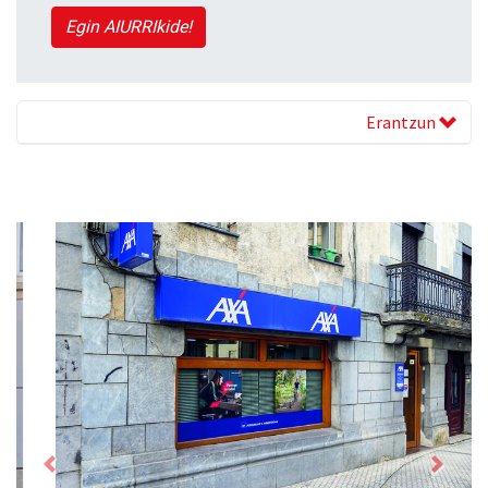
Egin AIURRIkide!
Erantzun
Previous
Next