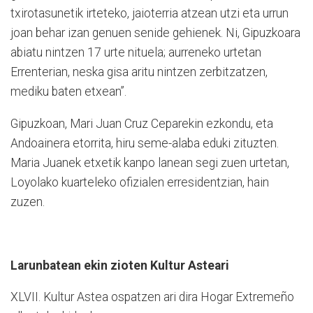
txirotasunetik irteteko, jaioterria atzean utzi eta urrun
joan behar izan genuen senide gehienek. Ni, Gipuzkoara
abiatu nintzen 17 urte nituela; aurreneko urtetan
Errenterian, neska gisa aritu nintzen zerbitzatzen,
mediku baten etxean”.
Gipuzkoan, Mari Juan Cruz Ceparekin ezkondu, eta
Andoainera etorrita, hiru seme-alaba eduki zituzten.
Maria Juanek etxetik kanpo lanean segi zuen urtetan,
Loyolako kuarteleko ofizialen erresidentzian, hain
zuzen.
Larunbatean ekin zioten Kultur Asteari
XLVII. Kultur Astea ospatzen ari dira Hogar Extremeño