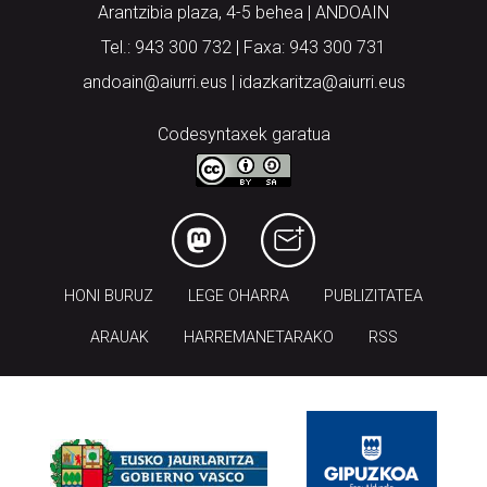
Arantzibia plaza, 4-5 behea | ANDOAIN
Tel.: 943 300 732 | Faxa: 943 300 731
andoain@aiurri.eus | idazkaritza@aiurri.eus
Codesyntaxek garatua
HONI BURUZ
LEGE OHARRA
PUBLIZITATEA
ARAUAK
HARREMANETARAKO
RSS