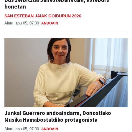
honetan
SAN ESTEBAN JAIAK GOIBURUN 2026
Aiurri
abu 05, 07:00
ANDOAIN
Junkal Guerrero andoaindarra, Donostiako
Musika Hamabostaldiko protagonista
Aiurri
abu 05, 07:00
ANDOAIN