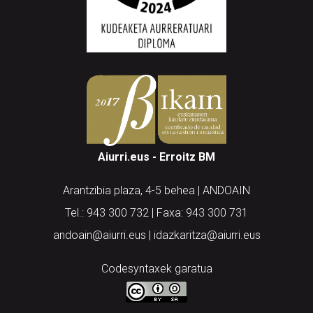
Aiurri.eus - Erroitz BM
Arantzibia plaza, 4-5 behea | ANDOAIN
Tel.: 943 300 732 | Faxa: 943 300 731
andoain@aiurri.eus | idazkaritza@aiurri.eus
Codesyntaxek garatua