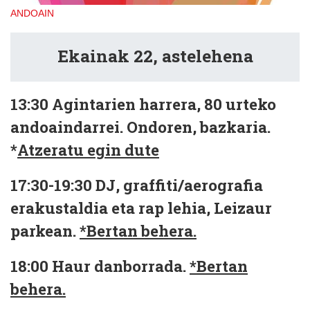
ANDOAIN
Ekainak 22, astelehena
13:30
Agintarien harrera, 80 urteko
andoaindarrei. Ondoren, bazkaria.
*
Atzeratu egin dute
17:30-19:30
DJ, graffiti/aerografia
erakustaldia eta rap lehia, Leizaur
parkean.
*Bertan behera.
18:00
Haur danborrada.
*Bertan
behera.