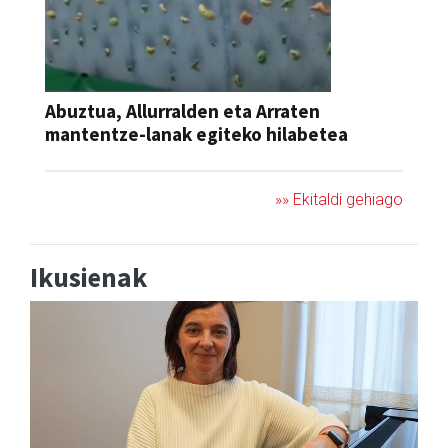
Abuztua, Allurralden eta Arraten
mantentze-lanak egiteko hilabetea
»» Ekitaldi gehiago
Ikusienak