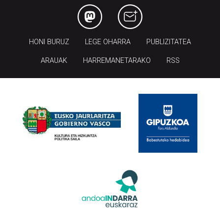
HONI BURUZ
LEGE OHARRA
PUBLIZITATEA
ARAUAK
HARREMANETARAKO
RSS