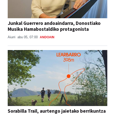
Junkal Guerrero andoaindarra, Donostiako
Musika Hamabostaldiko protagonista
Aiurri
abu 05, 07:00
ANDOAIN
Sorabilla Trail, aurtengo jaietako berrikuntza