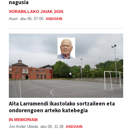
nagusia
SORABILLAKO JAIAK 2026
Aiurri
abu 06, 07:00
ANDOAIN
Aita Larramendi ikastolako sortzaileen eta
ondorengoen arteko katebegia
IN MEMORIAM
Jon Ander Ubeda
abu 06, 11:38
ANDOAIN