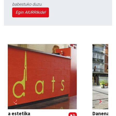
babestuko duzu.
Egin AIURRIkide!
Previous
Next
Danena taberna