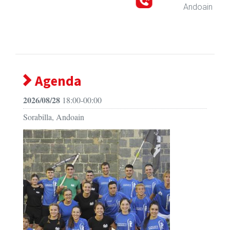
Andoain
-
Agenda
2026/08/28
18:00-00:00
Sorabilla, Andoain