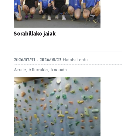
Sorabillako jaiak
FESTAK
2026/07/31 - 2026/08/23
Hainbat ordu
Arrate, Allurralde, Andoain