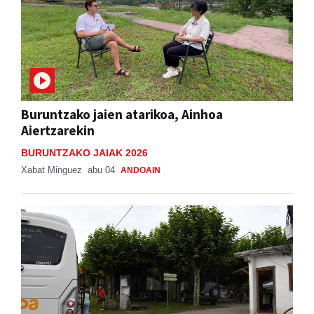
Buruntzako jaien atarikoa, Ainhoa
Aiertzarekin
BURUNTZAKO JAIAK 2026
Xabat Minguez
abu 04
ANDOAIN