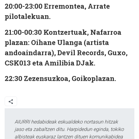
20:00-23:00
Erremontea, Arrate
pilotalekuan.
21:00-00:30
Kontzertuak, Nafarroa
plazan: Oihane Ulanga (artista
andoaindarra), Devil Records, Guxo,
CSK013 eta Amilibia DJak.
22:30
Zezensuzkoa, Goikoplazan.
AIURRI hedabideak eskualdeko nortasun hitzak
jaso eta zabaltzen ditu. Harpidedun eginda, tokiko
albisteak euskaraz lantzen dituen komunikabidea