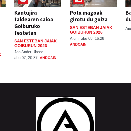
Kantujira
Potx magoak
Ba
taldearen saioa
girotu du goiza
d
Goiburuko
SAN ESTEBAN JAIAK
Aiu
festetan
GOIBURUN 2026
Aiurri
abu 08, 16:28
SAN ESTEBAN JAIAK
ANDOAIN
GOIBURUN 2026
Jon Ander Ubeda
K
abu 07, 20:37
ANDOAIN