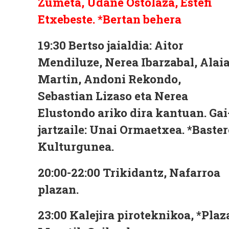
Zumeta, Udane Ostolaza, Estefi
Etxebeste.
*Bertan behera
19:30
Bertso jaialdia: Aitor
Mendiluze, Nerea Ibarzabal, Alai
Martin, Andoni Rekondo,
Sebastian Lizaso eta Nerea
Elustondo ariko dira kantuan. Gai
jartzaile: Unai Ormaetxea.
*Baster
Kulturgunea.
20:00-22:00
Trikidantz, Nafarroa
plazan.
23:00
Kalejira piroteknikoa,
*Plaz