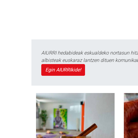
AIURRI hedabideak eskualdeko nortasun hitza
albisteak euskaraz lantzen dituen komunika
Egin AIURRIkide!