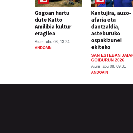
Gogoan hartu
Kantujira, auzo-
dute Katto
afaria eta
Amilibia kultur
dantzaldia,
eragilea
asteburuko
ospakizunei
Aiurri
abu 08, 13:24
ekiteko
ANDOAIN
SAN ESTEBAN JAIA
GOIBURUN 2026
Aiurri
abu 08, 09:31
ANDOAIN