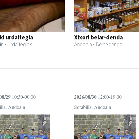
i urdaitegia
Xixori belar-denda
in
- Urdaitegiak
Andoain
- Belar-denda
08/29
2026/08/30
10:30-00:00
12:00-19:00
illa, Andoain
Sorabilla, Andoain