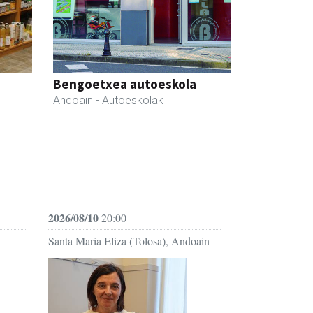
Bengoetxea autoeskola
Andoain
- Autoeskolak
2026/08/10
20:00
Santa Maria Eliza (Tolosa), Andoain