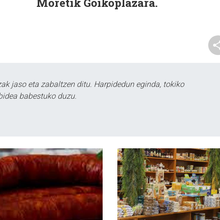
Moretik
Goikoplazara.
k jaso eta zabaltzen ditu. Harpidedun eginda, tokiko
bidea babestuko duzu.