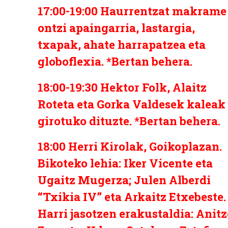
17:00-19:00
Haurrentzat makrame
ontzi apaingarria, lastargia,
txapak, ahate harrapatzea eta
globoflexia.
*Bertan behera.
18:00-19:30
Hektor Folk, Alaitz
Roteta eta Gorka Valdesek kaleak
girotuko dituzte.
*Bertan behera.
18:00 Herri Kirolak, Goikoplazan.
Bikoteko lehia: Iker Vicente eta
Ugaitz Mugerza; Julen Alberdi
“Txikia IV” eta Arkaitz Etxebeste.
Harri jasotzen erakustaldia: Anitz