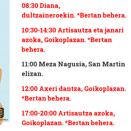
08:30
Diana,
dultzaineroekin. *Bertan behera.
10:30-14:30
Artisautza eta janari
azoka, Goikoplazan. *Bertan
behera.
11:00
Meza Nagusia, San Martin
elizan.
12:00
Axeri dantza, Goikoplazan.
*Bertan behera.
17:00-20:00
Artisautza azoka,
Goikoplazan.
*Bertan behera.