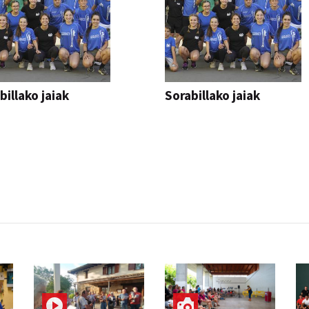
billako jaiak
Sorabillako jaiak
AK
FESTAK