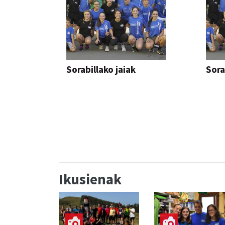
Sorabillako jaiak
Sora
FESTAK
FEST
Ikusienak