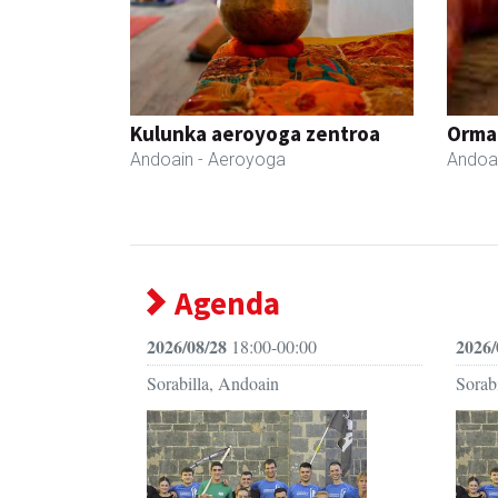
Kulunka aeroyoga zentroa
Ormak
Andoain
- Aeroyoga
Andoa
Agenda
2026/08/28
2026/
18:00-00:00
Sorabilla, Andoain
Sorab