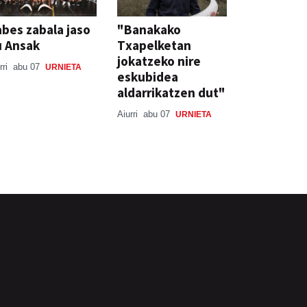
bes zabala jaso
"Banakako
u Ansak
Txapelketan
jokatzeko nire
rri
abu 07
URNIETA
eskubidea
aldarrikatzen dut"
Aiurri
abu 07
URNIETA