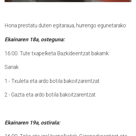
Hona prestatu duten egitaraua, hurrengo egunetarako:
Ekainaren 18a, osteguna:
16:00. Tute txapelketa Bazkideentzat bakarrik.
Sariak:
1.- Txuleta eta ardo botila bakoitzarentzat.
2.- Gazta eta ardo botila bakoitzarentzat.
Ekainaren 19a, ostirala: