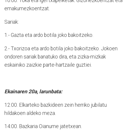
16:00. Toka eta igel txapelketak. Gizonezkoentzat eta
emakumezkoentzat.
Sariak:
1.- Gazta eta ardo botila joko bakoitzeko.
2.- Txorizoa eta ardo botila joko bakoitzeko. Jokoen
ondoren sariak banatuko dira, eta zizka-mizkak
eskainiko zaizkie parte-hartzaile guztiei.
Ekainaren 20a, larunbata:
12:00. Elkarteko bazkideen zein herriko jubilatu
hildakoen aldeko meza.
14:00. Bazkaria Oianume jatetxean.