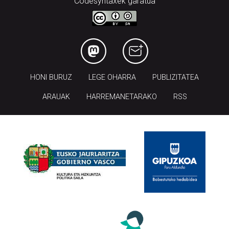
Codesyntaxek garatua
HONI BURUZ
LEGE OHARRA
PUBLIZITATEA
ARAUAK
HARREMANETARAKO
RSS