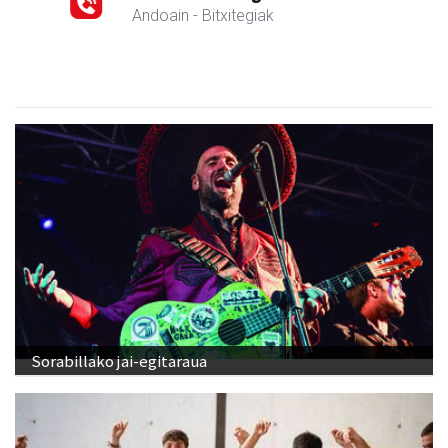
Andoain
- Bitxitegiak
Sorabillako jai-egitaraua