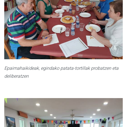
Epaimahaikideak, egindako patata-tortillak probatzen eta
deliberatzen