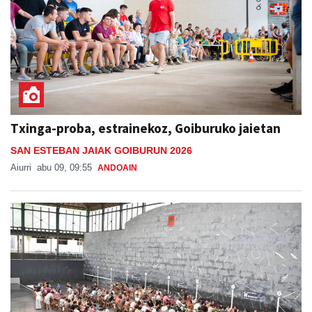
Txinga-proba, estrainekoz, Goiburuko jaietan
SAN ESTEBAN JAIAK GOIBURUN 2026
Aiurri
abu 09, 09:55
ANDOAIN