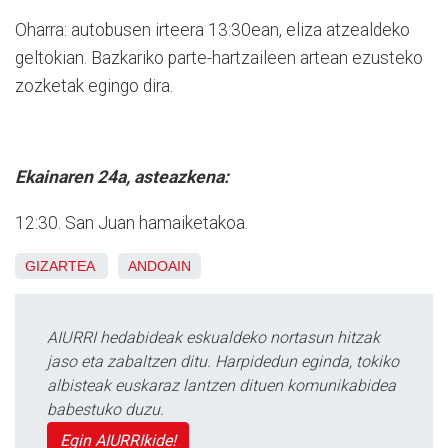
Oharra: autobusen irteera 13:30ean, eliza atzealdeko
geltokian. Bazkariko parte-hartzaileen artean ezusteko
zozketak egingo dira.
Ekainaren 24a, asteazkena:
12:30. San Juan hamaiketakoa.
GIZARTEA
ANDOAIN
AIURRI hedabideak eskualdeko nortasun hitzak
jaso eta zabaltzen ditu. Harpidedun eginda, tokiko
albisteak euskaraz lantzen dituen komunikabidea
babestuko duzu.
Egin AIURRIkide!