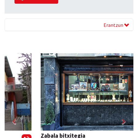
Erantzun
Previous
Next
Zabala bitxitegia