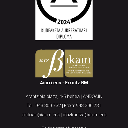
Aiurri.eus - Erroitz BM
Arantzibia plaza, 4-5 behea | ANDOAIN
Tel.: 943 300 732 | Faxa: 943 300 731
andoain@aiurri.eus | idazkaritza@aiurri.eus