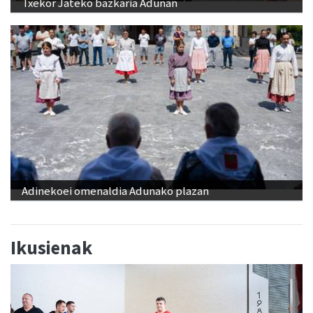
Txekor Jateko bazkaria Adunan
Adinekoei omenaldia Adunako plazan
Ikusienak