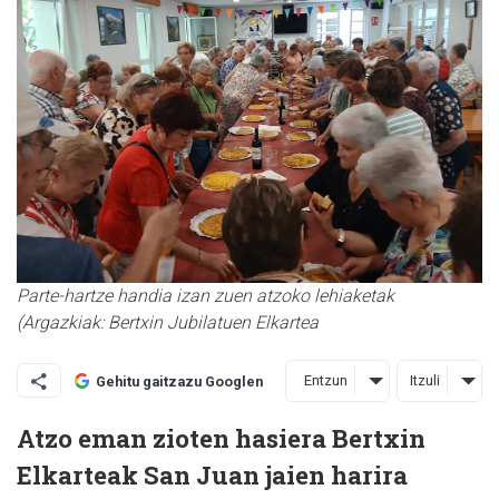
Parte-hartze handia izan zuen atzoko lehiaketak
(Argazkiak: Bertxin Jubilatuen Elkartea
Entzun
Itzuli
Gehitu gaitzazu Googlen
Atzo eman zioten hasiera Bertxin
Elkarteak San Juan jaien harira