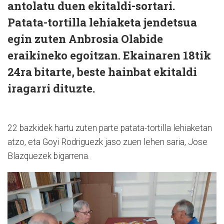
antolatu duen ekitaldi-sortari.
Patata-tortilla lehiaketa jendetsua
egin zuten Anbrosia Olabide
eraikineko egoitzan. Ekainaren 18tik
24ra bitarte, beste hainbat ekitaldi
iragarri dituzte.
22 bazkidek hartu zuten parte patata-tortilla lehiaketan
atzo, eta Goyi Rodriguezk jaso zuen lehen saria, Jose
Blazquezek bigarrena.