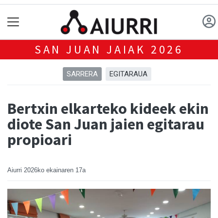
SAN JUAN JAIAK 2026
SARRERA
EGITARAUA
Bertxin elkarteko kideek ekin
diote San Juan jaien egitarau
propioari
Aiurri
2026ko ekainaren 17a