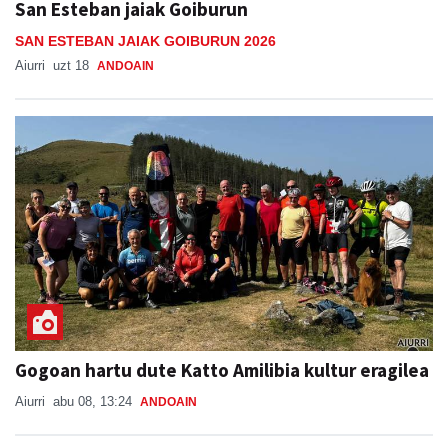
San Esteban jaiak Goiburun
SAN ESTEBAN JAIAK GOIBURUN 2026
Aiurri
uzt 18
ANDOAIN
Gogoan hartu dute Katto Amilibia kultur eragilea
Aiurri
abu 08, 13:24
ANDOAIN