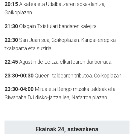
20:15
Alkatea eta Udalbatzaren soka-dantza,
Goikoplazan.
21:30
Olagain Txistulari bandaren kalejira.
22:30
San Juan sua, Goikoplazan. Kanpai-errepika,
txalaparta eta suziria.
22:45
Agustin de Leitza elkartearen danborrada.
23:30-00:30
Queen
taldearen tributoa, Goikoplazan.
23:30-04:00
Mirua eta Bengo musika taldeak eta
Siwanaba DJ disko-jartzailea, Nafarroa plazan.
Ekainak 24, asteazkena