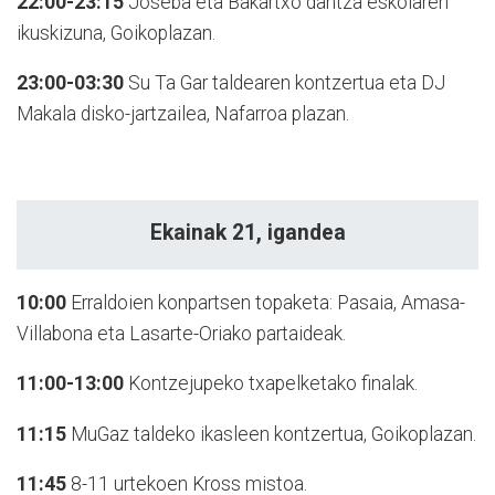
22:00-23:15
Joseba eta Bakartxo dantza eskolaren
ikuskizuna, Goikoplazan.
23:00-03:30
Su Ta Gar taldearen kontzertua eta DJ
Makala disko-jartzailea, Nafarroa plazan.
Ekainak 21, igandea
10:00
Erraldoien konpartsen topaketa: Pasaia, Amasa-
Villabona eta Lasarte-Oriako partaideak.
11:00-13:00
Kontzejupeko txapelketako finalak.
11:15
MuGaz taldeko ikasleen kontzertua, Goikoplazan.
11:45
8-11 urtekoen Kross mistoa.