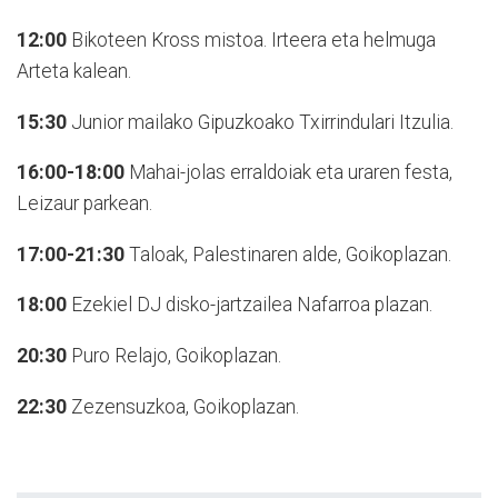
12:00
Bikoteen Kross mistoa. Irteera eta helmuga
Arteta kalean.
15:30
Junior mailako Gipuzkoako Txirrindulari Itzulia.
16:00-18:00
Mahai-jolas erraldoiak eta uraren festa,
Leizaur parkean.
17:00-21:30
Taloak, Palestinaren alde, Goikoplazan.
18:00
Ezekiel DJ disko-jartzailea Nafarroa plazan.
20:30
Puro Relajo, Goikoplazan.
22:30
Zezensuzkoa, Goikoplazan.