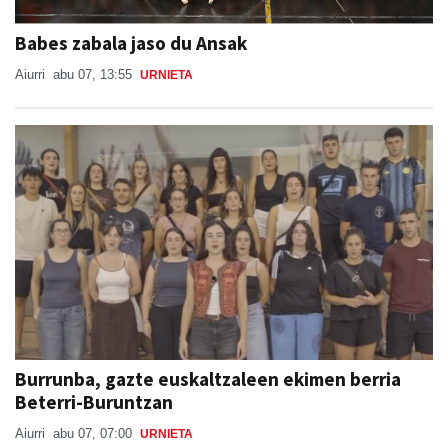
Babes zabala jaso du Ansak
Aiurri
abu 07, 13:55
URNIETA
Burrunba, gazte euskaltzaleen ekimen berria
Beterri-Buruntzan
Aiurri
abu 07, 07:00
URNIETA