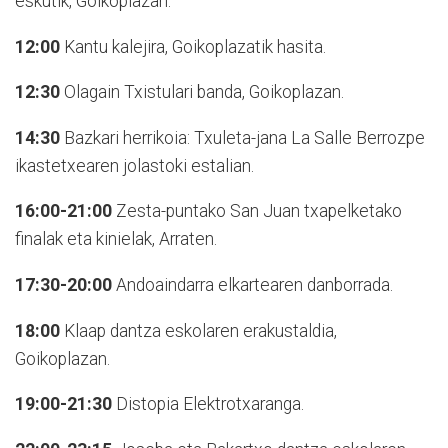
eskutik, Goikoplazan.
12:00
Kantu kalejira, Goikoplazatik hasita.
12:30
Olagain Txistulari banda, Goikoplazan.
14:30
Bazkari herrikoia: Txuleta-jana La Salle Berrozpe
ikastetxearen jolastoki estalian.
16:00-21:00
Zesta-puntako San Juan txapelketako
finalak eta kinielak, Arraten.
17:30-20:00
Andoaindarra elkartearen danborrada.
18:00
Klaap dantza eskolaren erakustaldia,
Goikoplazan.
19:00-21:30
Distopia Elektrotxaranga.