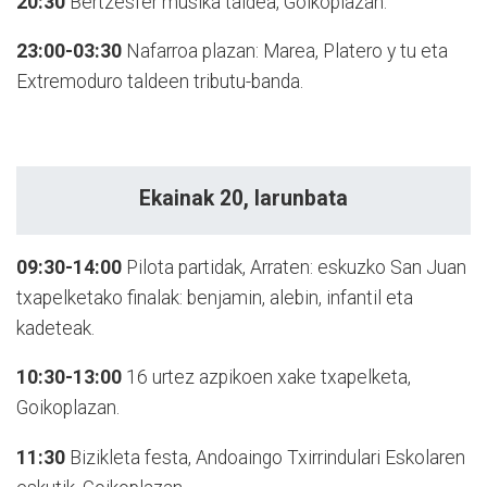
20:30
Bertzesfer musika taldea, Goikoplazan.
23:00-03:30
Nafarroa plazan: Marea, Platero y tu eta
Extremoduro taldeen tributu-banda.
Ekainak 20, larunbata
09:30-14:00
Pilota partidak, Arraten: eskuzko San Juan
txapelketako finalak: benjamin, alebin, infantil eta
kadeteak.
10:30-13:00
16 urtez azpikoen xake txapelketa,
Goikoplazan.
11:30
Bizikleta festa, Andoaingo Txirrindulari Eskolaren