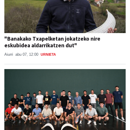
"Banakako Txapelketan jokatzeko nire
eskubidea aldarrikatzen dut"
Aiurri
abu 07, 12:00
URNIETA