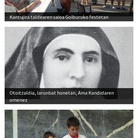
Kantujira taldearen saioa Goiburuko festetan
Otoitzaldia, larunbat honetan, Ama Kandidaren
omenez