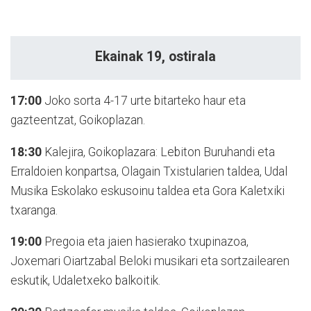
Ekainak 19, ostirala
17:00
Joko sorta 4-17 urte bitarteko haur eta
gazteentzat, Goikoplazan.
18:30
Kalejira, Goikoplazara: Lebiton Buruhandi eta
Erraldoien konpartsa, Olagain Txistularien taldea, Udal
Musika Eskolako eskusoinu taldea eta Gora Kaletxiki
txaranga.
19:00
Pregoia eta jaien hasierako txupinazoa,
Joxemari Oiartzabal Beloki musikari eta sortzailearen
eskutik, Udaletxeko balkoitik.