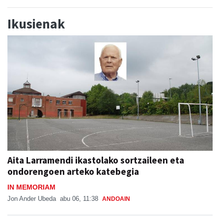
Ikusienak
Aita Larramendi ikastolako sortzaileen eta
ondorengoen arteko katebegia
IN MEMORIAM
Jon Ander Ubeda
abu 06, 11:38
ANDOAIN