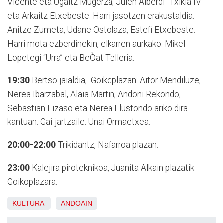
Vicente eta Ugaitz Mugerza; Julen Alberdi “Txikia IV”
eta Arkaitz Etxebeste. Harri jasotzen erakustaldia:
Anitze Zumeta, Udane Ostolaza, Estefi Etxebeste.
Harri mota ezberdinekin, elkarren aurkako: Mikel
Lopetegi “Urra” eta BeÒat Telleria.
19:30
Bertso jaialdia, Goikoplazan: Aitor Mendiluze,
Nerea Ibarzabal, Alaia Martin, Andoni Rekondo,
Sebastian Lizaso eta Nerea Elustondo ariko dira
kantuan. Gai-jartzaile: Unai Ormaetxea.
20:00-22:00
Trikidantz, Nafarroa plazan.
23:00
Kalejira piroteknikoa, Juanita Alkain plazatik
Goikoplazara.
KULTURA
ANDOAIN