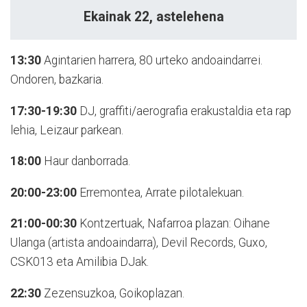
Ekainak 22, astelehena
13:30
Agintarien harrera, 80 urteko andoaindarrei.
Ondoren, bazkaria.
17:30-19:30
DJ, graffiti/aerografia erakustaldia eta rap
lehia, Leizaur parkean.
18:00
Haur danborrada.
20:00-23:00
Erremontea, Arrate pilotalekuan.
21:00-00:30
Kontzertuak, Nafarroa plazan: Oihane
Ulanga (artista andoaindarra), Devil Records, Guxo,
CSK013 eta Amilibia DJak.
22:30
Zezensuzkoa, Goikoplazan.