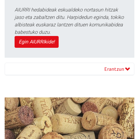
AIURRI hedabideak eskualdeko nortasun hitzak
jaso eta zabaltzen ditu. Harpidedun eginda, tokiko
albisteak euskaraz lantzen dituen komunikabidea
babestuko duzu.
Egin AIURRIkide!
Erantzun