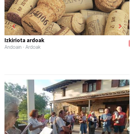
Previous
Next
Izkiriota ardoak
Andoain
- Ardoak