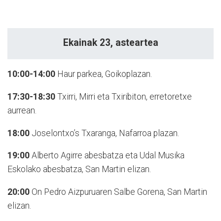
Ekainak 23, asteartea
10:00-14:00
Haur parkea, Goikoplazan.
17:30-18:30
Txirri, Mirri eta Txiribiton, erretoretxe
aurrean.
18:00
Joselontxo’s Txaranga, Nafarroa plazan.
19:00
Alberto Agirre abesbatza eta Udal Musika
Eskolako abesbatza, San Martin elizan.
20:00
On Pedro Aizpuruaren Salbe Gorena, San Martin
elizan.