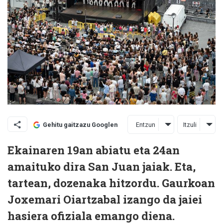
Entzun
Itzuli
Gehitu gaitzazu Googlen
Ekainaren 19an abiatu eta 24an
amaituko dira San Juan jaiak. Eta,
tartean, dozenaka hitzordu. Gaurkoan
Joxemari Oiartzabal izango da jaiei
hasiera ofiziala emango diena.