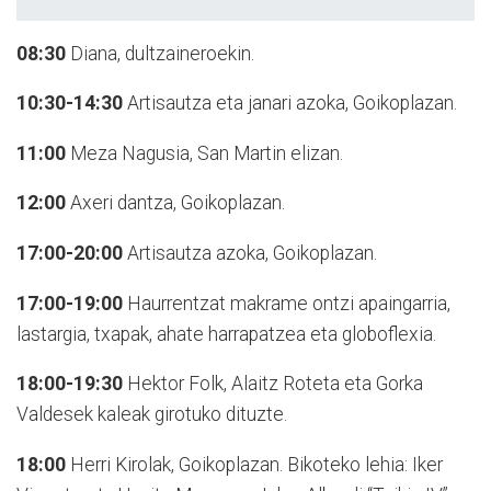
08:30
Diana, dultzaineroekin.
10:30-14:30
Artisautza eta janari azoka, Goikoplazan.
11:00
Meza Nagusia, San Martin elizan.
12:00
Axeri dantza, Goikoplazan.
17:00-20:00
Artisautza azoka, Goikoplazan.
17:00-19:00
Haurrentzat makrame ontzi apaingarria,
lastargia, txapak, ahate harrapatzea eta globoflexia.
18:00-19:30
Hektor Folk, Alaitz Roteta eta Gorka
Valdesek kaleak girotuko dituzte.
18:00
Herri Kirolak, Goikoplazan. Bikoteko lehia: Iker