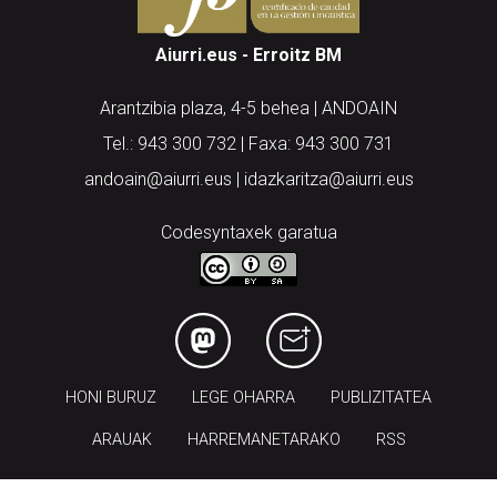
Aiurri.eus - Erroitz BM
Arantzibia plaza, 4-5 behea | ANDOAIN
Tel.: 943 300 732 | Faxa: 943 300 731
andoain@aiurri.eus | idazkaritza@aiurri.eus
Codesyntaxek garatua
HONI BURUZ
LEGE OHARRA
PUBLIZITATEA
ARAUAK
HARREMANETARAKO
RSS