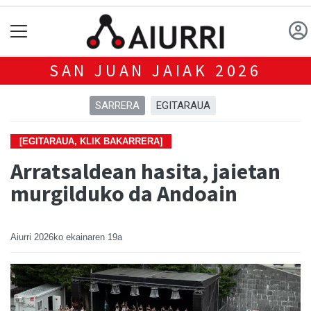
SAN JUAN JAIAK 2026
SARRERA
EGITARAUA
[EGITARAUA, KLIK BAKARRERA]
Arratsaldean hasita, jaietan
murgilduko da Andoain
Aiurri
2026ko ekainaren 19a