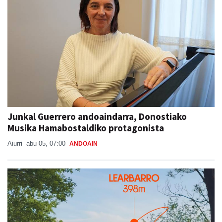
Junkal Guerrero andoaindarra, Donostiako
Musika Hamabostaldiko protagonista
Aiurri
abu 05, 07:00
ANDOAIN