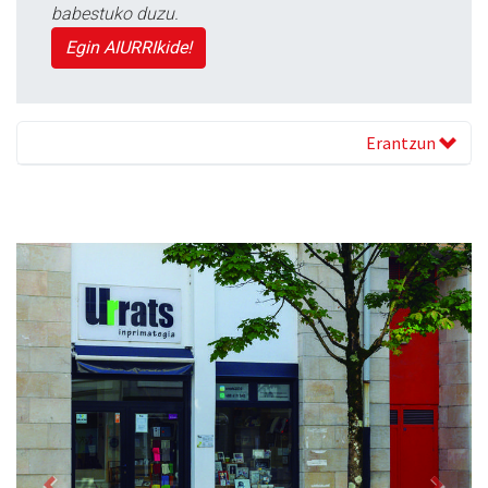
babestuko duzu.
Egin AIURRIkide!
Erantzun