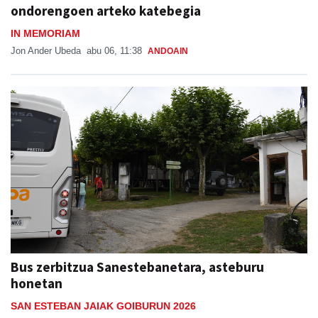
ondorengoen arteko katebegia
IN MEMORIAM
Jon Ander Ubeda
abu 06, 11:38
ANDOAIN
Bus zerbitzua Sanestebanetara, asteburu
honetan
SAN ESTEBAN JAIAK GOIBURUN 2026