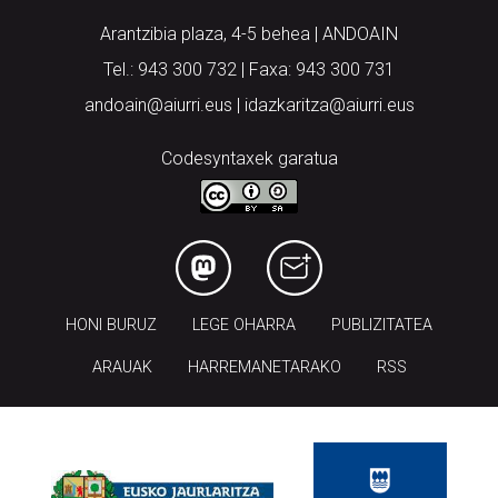
Arantzibia plaza, 4-5 behea | ANDOAIN
Tel.: 943 300 732 | Faxa: 943 300 731
andoain@aiurri.eus | idazkaritza@aiurri.eus
Codesyntaxek garatua
HONI BURUZ
LEGE OHARRA
PUBLIZITATEA
ARAUAK
HARREMANETARAKO
RSS