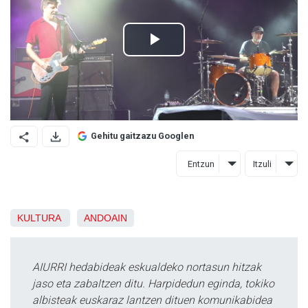
Gehitu gaitzazu Googlen
Entzun
Itzuli
KULTURA
ANDOAIN
AIURRI hedabideak eskualdeko nortasun hitzak
jaso eta zabaltzen ditu. Harpidedun eginda, tokiko
albisteak euskaraz lantzen dituen komunikabidea