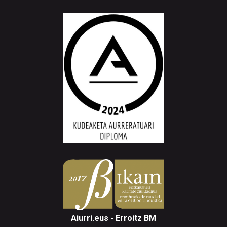
Aiurri.eus - Erroitz BM