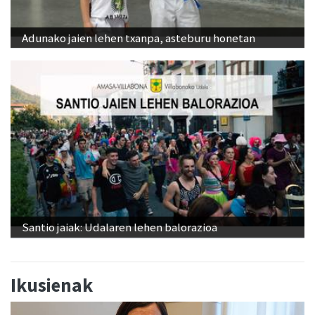
Adunako jaien lehen txanpa, asteburu honetan
Santio jaiak: Udalaren lehen balorazioa
Ikusienak