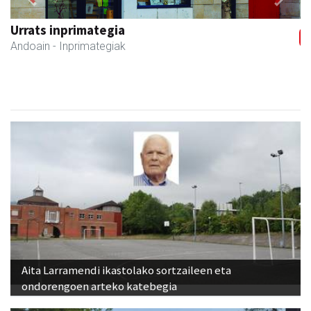
Previous
Next
Ormaki urdaitegia
Andoain
- Urdaitegiak
Aita Larramendi ikastolako sortzaileen eta
ondorengoen arteko katebegia