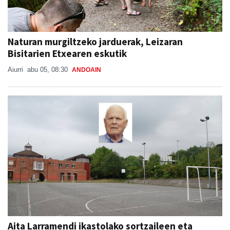
Naturan murgiltzeko jarduerak, Leizaran
Bisitarien Etxearen eskutik
Aiurri
abu 05, 08:30
ANDOAIN
Aita Larramendi ikastolako sortzaileen eta