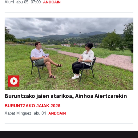
Aiurri
abu 05, 07:00
ANDOAIN
Buruntzako jaien atarikoa, Ainhoa Aiertzarekin
BURUNTZAKO JAIAK 2026
Xabat Minguez
abu 04
ANDOAIN