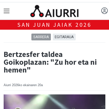
SAN JUAN JAIAK 2026
SARRERA
EGITARAUA
Bertzesfer taldea
Goikoplazan: "Zu hor eta ni
hemen"
Aiurri
2026ko ekainaren 20a