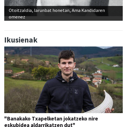
Otoitzaldia, larunbat honetan, Ama Kandidaren
omenez
Ikusienak
"Banakako Txapelketan jokatzeko nire
eskubidea aldarrikatzen dut"