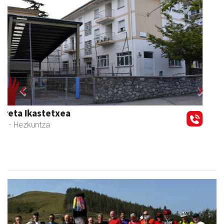
Previous
Next
Txindoki taberna
Andoain
-