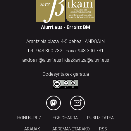
Aiurri.eus - Erroitz BM
Arantzibia plaza, 4-5 behea | ANDOAIN
Tel.: 943 300 732 | Faxa: 943 300 731
andoain@aiurri.eus | idazkaritza@aiurri.eus
Codesyntaxek garatua
HONI BURUZ
LEGE OHARRA
PUBLIZITATEA
ARAUAK
HARREMANETARAKO
RSS