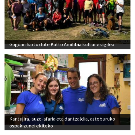
Gogoan hartu dute Katto Amilibia kultur eragilea
Kantujira, auzo-afaria eta dantzaldia, asteburuko
ospakizunei ekiteko