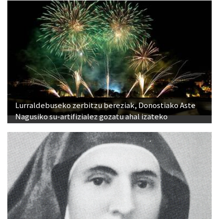
Lurraldebuseko zerbitzu bereziak, Donostiako Aste
Nagusiko su-artifizialez gozatu ahal izateko