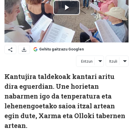
Gehitu gaitzazu Googlen
Entzun
Itzuli
Kantujira taldekoak kantari aritu
dira eguerdian. Une horietan
nabarmen igo da tenperatura eta
lehenengoetako saioa itzal artean
egin dute, Xarma eta Olloki tabernen
artean.