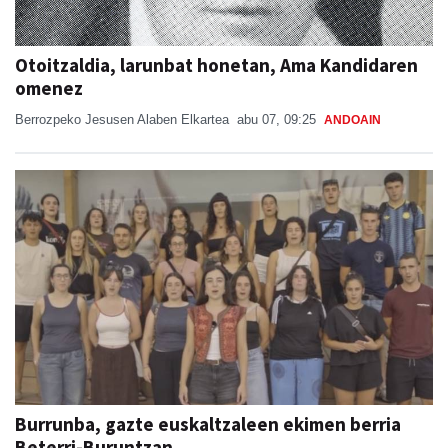
Otoitzaldia, larunbat honetan, Ama Kandidaren
omenez
Berrozpeko Jesusen Alaben Elkartea
abu 07, 09:25
ANDOAIN
Burrunba, gazte euskaltzaleen ekimen berria
Beterri-Buruntzan