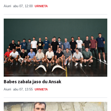
Aiurri
abu 07, 12:00
URNIETA
Babes zabala jaso du Ansak
Aiurri
abu 07, 13:55
URNIETA