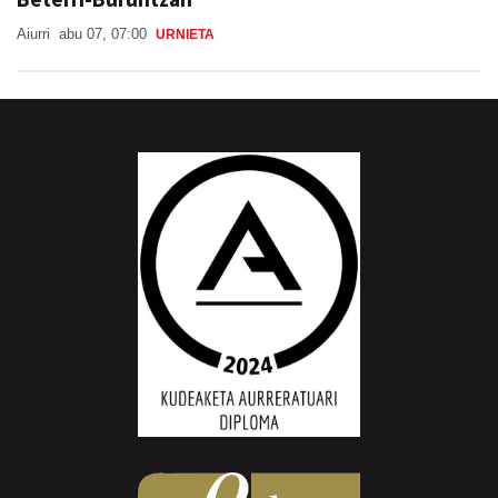
Aiurri
abu 07, 07:00
URNIETA