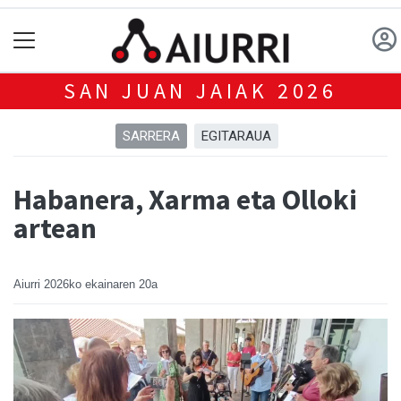
SAN JUAN JAIAK 2026
SARRERA
EGITARAUA
Habanera, Xarma eta Olloki
artean
Aiurri
2026ko ekainaren 20a