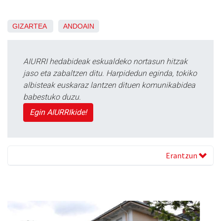
GIZARTEA
ANDOAIN
AIURRI hedabideak eskualdeko nortasun hitzak
jaso eta zabaltzen ditu. Harpidedun eginda, tokiko
albisteak euskaraz lantzen dituen komunikabidea
babestuko duzu.
Egin AIURRIkide!
Erantzun