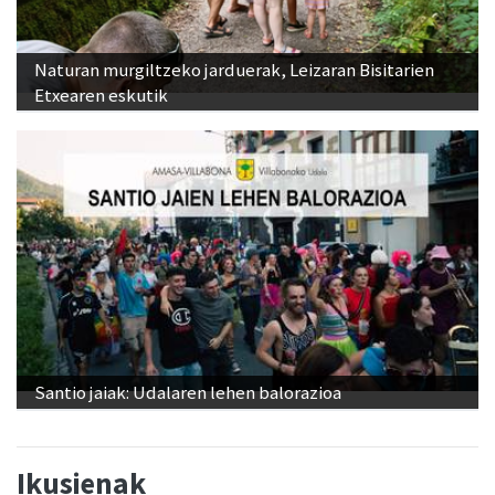
Naturan murgiltzeko jarduerak, Leizaran Bisitarien
Etxearen eskutik
Santio jaiak: Udalaren lehen balorazioa
Ikusienak