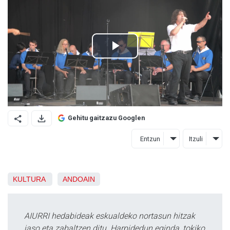
Gehitu gaitzazu Googlen
Entzun
Itzuli
KULTURA
ANDOAIN
AIURRI hedabideak eskualdeko nortasun hitzak
jaso eta zabaltzen ditu. Harpidedun eginda, tokiko