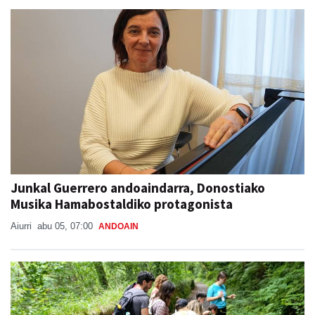
Junkal Guerrero andoaindarra, Donostiako
Musika Hamabostaldiko protagonista
Aiurri
abu 05, 07:00
ANDOAIN