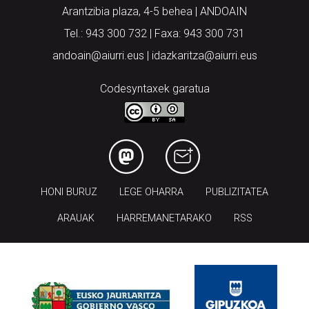
Arantzibia plaza, 4-5 behea | ANDOAIN
Tel.: 943 300 732 | Faxa: 943 300 731
andoain@aiurri.eus | idazkaritza@aiurri.eus
Codesyntaxek garatua
HONI BURUZ
LEGE OHARRA
PUBLIZITATEA
ARAUAK
HARREMANETARAKO
RSS