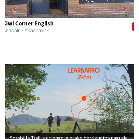
Previous
Next
Bastero Kulturgunea
Andoain
- Kulturguneak
Sorabilla Trail, aurtengo jaietako berrikuntza nagusia