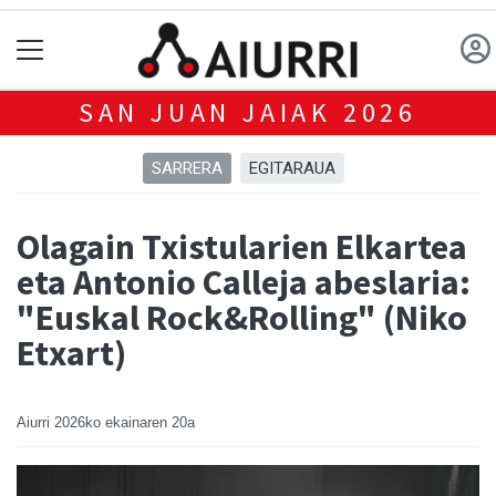
SAN JUAN JAIAK 2026
SARRERA
EGITARAUA
Olagain Txistularien Elkartea
eta Antonio Calleja abeslaria:
"Euskal Rock&Rolling" (Niko
Etxart)
Aiurri
2026ko ekainaren 20a