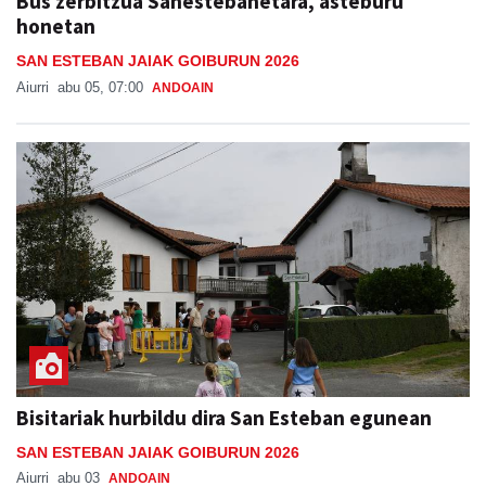
Bus zerbitzua Sanestebanetara, asteburu
honetan
SAN ESTEBAN JAIAK GOIBURUN 2026
Aiurri
abu 05, 07:00
ANDOAIN
Bisitariak hurbildu dira San Esteban egunean
SAN ESTEBAN JAIAK GOIBURUN 2026
Aiurri
abu 03
ANDOAIN