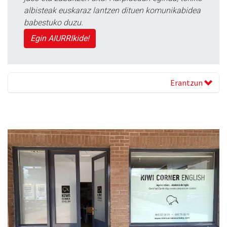
albisteak euskaraz lantzen dituen komunikabidea
babestuko duzu.
Egin AIURRIkide!
Erantzun