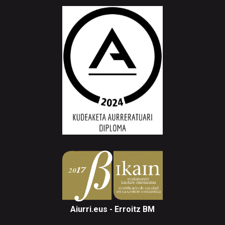
Aiurri.eus - Erroitz BM