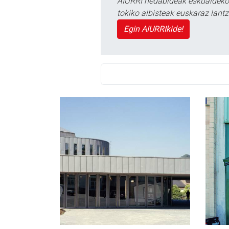
AIURRI hedabideak eskualdeko n
tokiko albisteak euskaraz lan
Egin AIURRIkide!