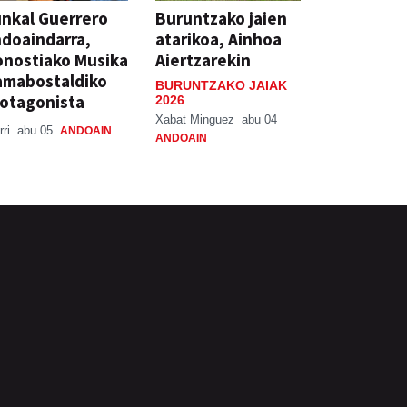
nkal Guerrero
Buruntzako jaien
doaindarra,
atarikoa, Ainhoa
nostiako Musika
Aiertzarekin
amabostaldiko
BURUNTZAKO JAIAK
otagonista
2026
Xabat Minguez
abu 04
rri
abu 05
ANDOAIN
ANDOAIN