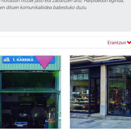
ortasun hitzak jaso eta zabaltzen ditu. Harpidedun eginda,
tzen dituen komunikabidea babestuko duzu.
Erantzun