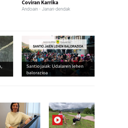
Coviran Karrika
Andoain
- Janari-dendak
a,
Santio jaiak: Udalaren lehen
balorazioa