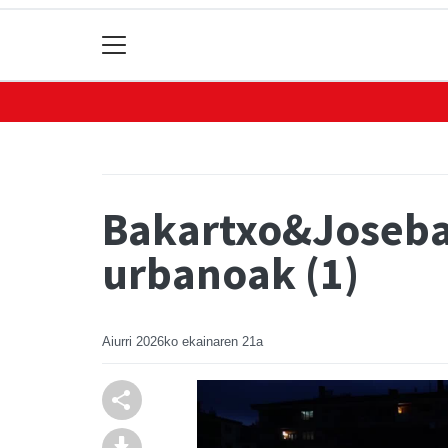
Bakartxo&Joseba 
urbanoak (1)
Aiurri
2026ko ekainaren 21a