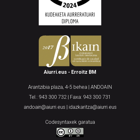
Aiurri.eus - Erroitz BM
Arantzibia plaza, 4-5 behea | ANDOAIN
Tel.: 943 300 732 | Faxa: 943 300 731
andoain@aiurri.eus | idazkaritza@aiurri.eus
Codesyntaxek garatua