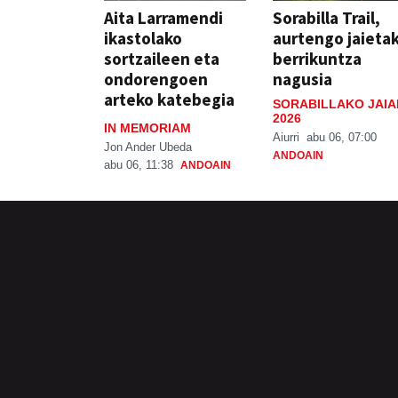
Aita Larramendi
Sorabilla Trail,
ikastolako
aurtengo jaieta
sortzaileen eta
berrikuntza
ondorengoen
nagusia
arteko katebegia
SORABILLAKO JAIA
2026
IN MEMORIAM
Aiurri
abu 06, 07:00
Jon Ander Ubeda
ANDOAIN
abu 06, 11:38
ANDOAIN