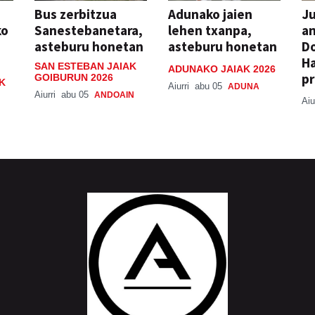
Bus zerbitzua
Adunako jaien
Ju
ko
Sanestebanetara,
lehen txanpa,
an
asteburu honetan
asteburu honetan
Do
H
SAN ESTEBAN JAIAK
ADUNAKO JAIAK 2026
pr
GOIBURUN 2026
K
Aiurri
abu 05
ADUNA
Aiurri
abu 05
ANDOAIN
Aiu