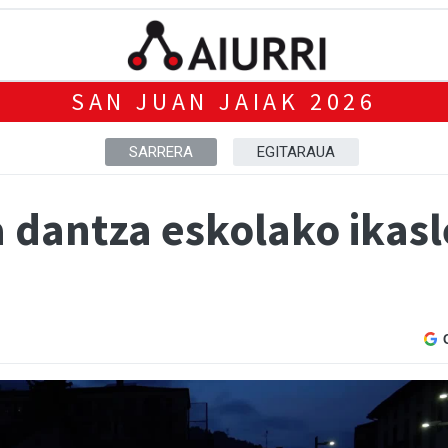
SAN JUAN JAIAK 2026
SARRERA
EGITARAUA
dantza eskolako ikasl