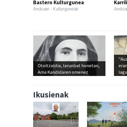
Bastero Kulturgunea
Karri
Andoain
- Kulturguneak
Andoa
"Au
Otoitzaldia, larunbat honetan,
era
Ama Kandidaren omenez
lag
Ikusienak