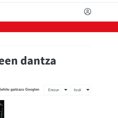
een dantza
Gehitu gaitzazu Googlen
Entzun
Itzuli