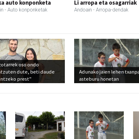
ka auto konponketa
Li arropa eta osagarriak
in
- Auto konponketak
Andoain
- Arropa-dendak
zotarrek oso ondo
ntzuten dute, beti daude
Adunako jaien lehen txanp
untzeko prest"
asteburu honetan