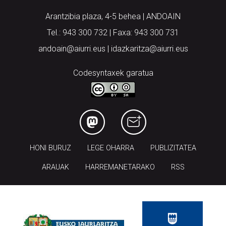
Arantzibia plaza, 4-5 behea | ANDOAIN
Tel.: 943 300 732 | Faxa: 943 300 731
andoain@aiurri.eus | idazkaritza@aiurri.eus
Codesyntaxek garatua
HONI BURUZ
LEGE OHARRA
PUBLIZITATEA
ARAUAK
HARREMANETARAKO
RSS