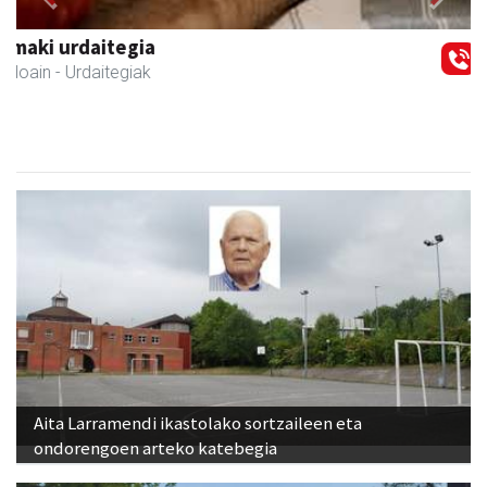
Previous
Next
Leizaran Institutua
Andoain
- Hezkuntza
Aita Larramendi ikastolako sortzaileen eta
ondorengoen arteko katebegia