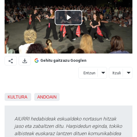
Gehitu gaitzazu Googlen
Entzun
Itzuli
KULTURA
ANDOAIN
AIURRI hedabideak eskualdeko nortasun hitzak
jaso eta zabaltzen ditu. Harpidedun eginda, tokiko
albisteak euskaraz lantzen dituen komunikabidea