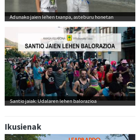
Adunako jaien lehen txanpa, asteburu honetan
Santio jaiak: Udalaren lehen balorazioa
Ikusienak