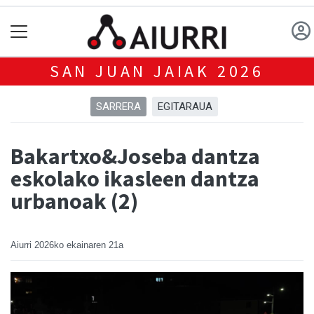
SAN JUAN JAIAK 2026
SARRERA
EGITARAUA
Bakartxo&Joseba dantza
eskolako ikasleen dantza
urbanoak (2)
Aiurri
2026ko ekainaren 21a