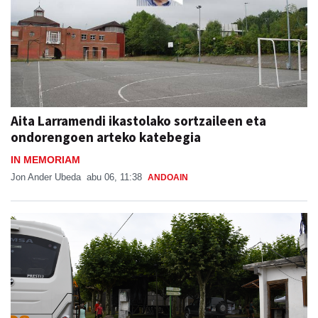
Aita Larramendi ikastolako sortzaileen eta
ondorengoen arteko katebegia
IN MEMORIAM
Jon Ander Ubeda
abu 06, 11:38
ANDOAIN