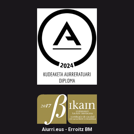
Aiurri.eus - Erroitz BM