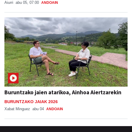
Aiurri
abu 05, 07:00
ANDOAIN
Buruntzako jaien atarikoa, Ainhoa Aiertzarekin
BURUNTZAKO JAIAK 2026
Xabat Minguez
abu 04
ANDOAIN