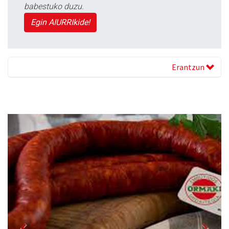
babestuko duzu.
Egin AIURRIkide!
Erantzun