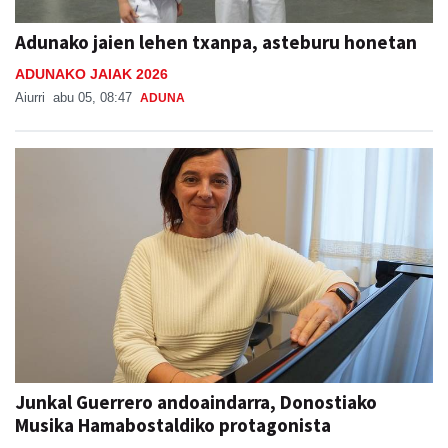
Adunako jaien lehen txanpa, asteburu honetan
ADUNAKO JAIAK 2026
Aiurri
abu 05, 08:47
ADUNA
Junkal Guerrero andoaindarra, Donostiako
Musika Hamabostaldiko protagonista