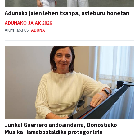
Adunako jaien lehen txanpa, asteburu honetan
ADUNAKO JAIAK 2026
Aiurri
abu 05
ADUNA
Junkal Guerrero andoaindarra, Donostiako
Musika Hamabostaldiko protagonista