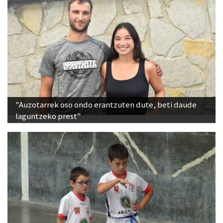
"Auzotarrek oso ondo erantzuten dute, beti daude
laguntzeko prest"