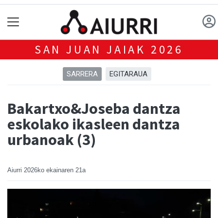
SAN JUAN JAIAK 2026
SARRERA
EGITARAUA
Bakartxo&Joseba dantza
eskolako ikasleen dantza
urbanoak (3)
Aiurri
2026ko ekainaren 21a