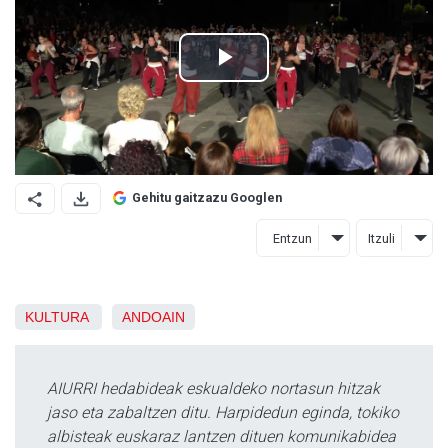
Gehitu gaitzazu Googlen
Entzun
Itzuli
KULTURA
ANDOAIN
AIURRI hedabideak eskualdeko nortasun hitzak
jaso eta zabaltzen ditu. Harpidedun eginda, tokiko
albisteak euskaraz lantzen dituen komunikabidea