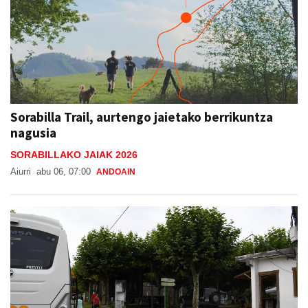
Sorabilla Trail, aurtengo jaietako berrikuntza
nagusia
SORABILLAKO JAIAK 2026
Aiurri
abu 06, 07:00
ANDOAIN