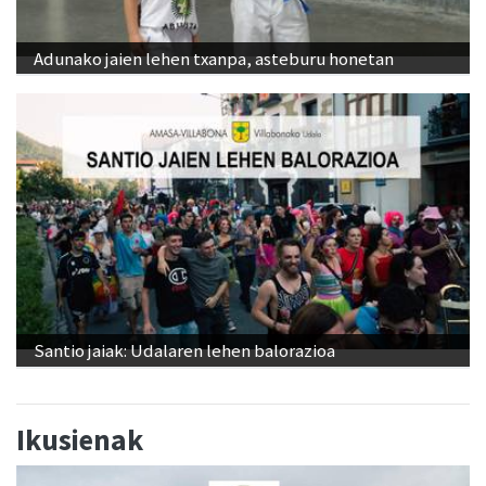
Adunako jaien lehen txanpa, asteburu honetan
Santio jaiak: Udalaren lehen balorazioa
Ikusienak