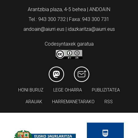
Arantzibia plaza, 4-5 behea | ANDOAIN
Tel.: 943 300 732 | Faxa: 943 300 731
andoain@aiurri.eus | idazkaritza@aiurri.eus
Codesyntaxek garatua
HONI BURUZ
LEGE OHARRA
PUBLIZITATEA
ARAUAK
HARREMANETARAKO
RSS