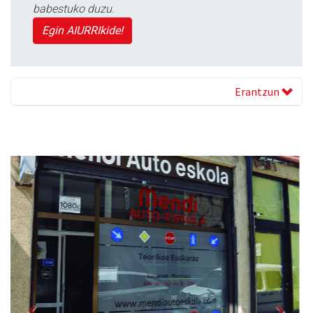
babestuko duzu.
Egin AIURRIkide!
Erantzun