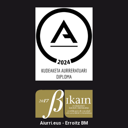
Aiurri.eus - Erroitz BM