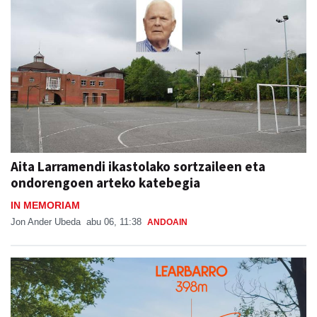
Aita Larramendi ikastolako sortzaileen eta
ondorengoen arteko katebegia
IN MEMORIAM
Jon Ander Ubeda
abu 06, 11:38
ANDOAIN