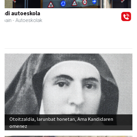
Previous
Next
Elizondo taberna
Andoain
-
Otoitzaldia, larunbat honetan, Ama Kandidaren
omenez