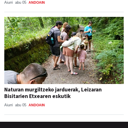
Aiurri
abu 05
ANDOAIN
Naturan murgiltzeko jarduerak, Leizaran
Bisitarien Etxearen eskutik
Aiurri
abu 05
ANDOAIN