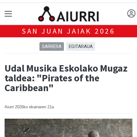
SAN JUAN JAIAK 2026
SARRERA
EGITARAUA
Udal Musika Eskolako Mugaz
taldea: "Pirates of the
Caribbean"
Aiurri
2026ko ekainaren 21a