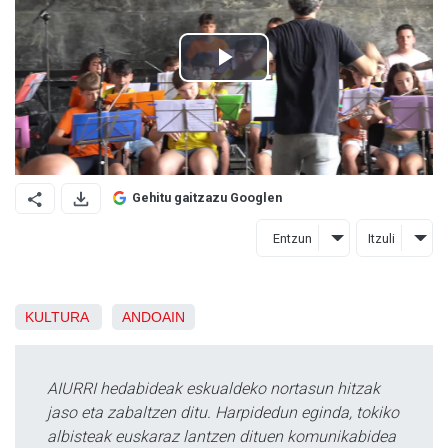
Gehitu gaitzazu Googlen
Entzun
Itzuli
KULTURA
ANDOAIN
AIURRI hedabideak eskualdeko nortasun hitzak
jaso eta zabaltzen ditu. Harpidedun eginda, tokiko
albisteak euskaraz lantzen dituen komunikabidea