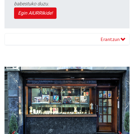
babestuko duzu.
Egin AIURRIkide!
Erantzun