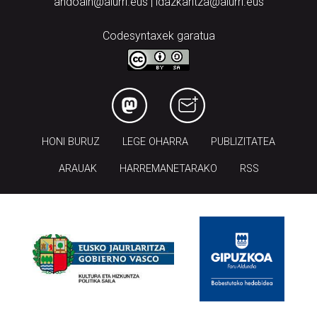
andoain@aiurri.eus | idazkaritza@aiurri.eus
Codesyntaxek garatua
HONI BURUZ
LEGE OHARRA
PUBLIZITATEA
ARAUAK
HARREMANETARAKO
RSS