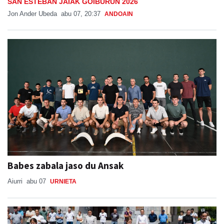
SAN ESTEBAN JAIAK GOIBURUN 2026
Jon Ander Ubeda
abu 07, 20:37
ANDOAIN
Babes zabala jaso du Ansak
Aiurri
abu 07
URNIETA