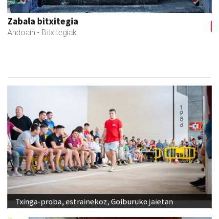
Previous
Next
Ormaki urdaitegia
Andoain
- Urdaitegiak
Txinga-proba, estrainekoz, Goiburuko jaietan