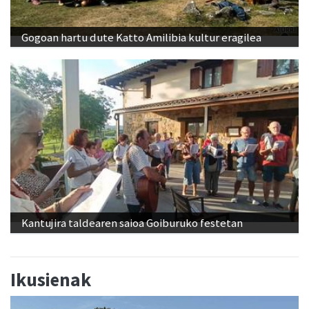
Gogoan hartu dute Katto Amilibia kultur eragilea
Kantujira taldearen saioa Goiburuko festetan
Ikusienak