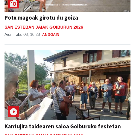
Potx magoak girotu du goiza
SAN ESTEBAN JAIAK GOIBURUN 2026
Aiurri
abu 08, 16:28
ANDOAIN
Kantujira taldearen saioa Goiburuko festetan