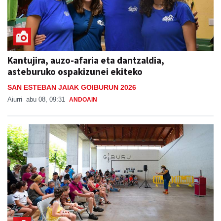
Kantujira, auzo-afaria eta dantzaldia,
asteburuko ospakizunei ekiteko
SAN ESTEBAN JAIAK GOIBURUN 2026
Aiurri
abu 08, 09:31
ANDOAIN