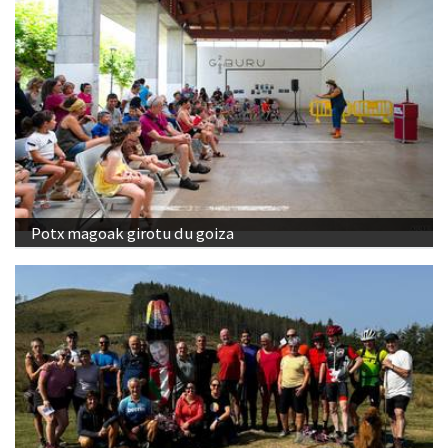
Potx magoak girotu du goiza