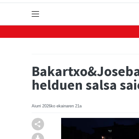
Bakartxo&Joseba 
helduen salsa sa
Aiurri
2026ko ekainaren 21a