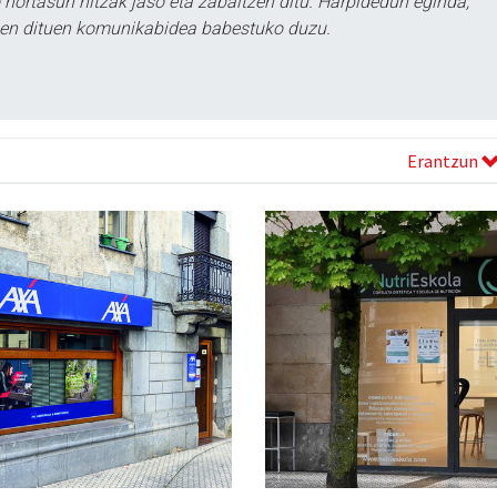
ortasun hitzak jaso eta zabaltzen ditu. Harpidedun eginda,
tzen dituen komunikabidea babestuko duzu.
Erantzun