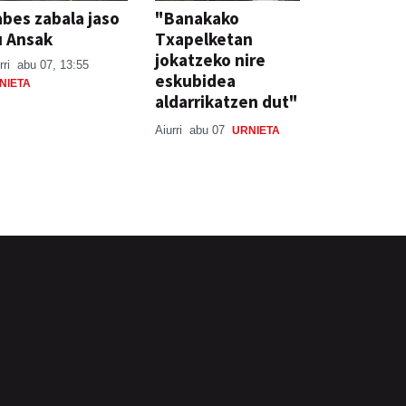
bes zabala jaso
"Banakako
u Ansak
Txapelketan
jokatzeko nire
rri
abu 07, 13:55
eskubidea
NIETA
aldarrikatzen dut"
Aiurri
abu 07
URNIETA