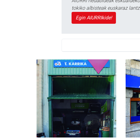
AIURRI hedabideak eskualdeko n
tokiko albisteak euskaraz lan
Egin AIURRIkide!