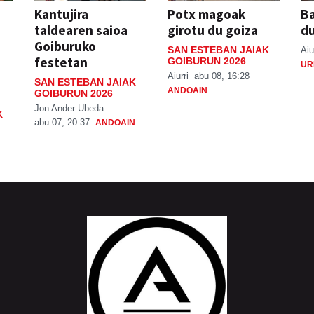
Kantujira
Potx magoak
Ba
taldearen saioa
girotu du goiza
d
Goiburuko
SAN ESTEBAN JAIAK
Aiu
festetan
GOIBURUN 2026
UR
Aiurri
abu 08, 16:28
SAN ESTEBAN JAIAK
ANDOAIN
GOIBURUN 2026
Jon Ander Ubeda
K
abu 07, 20:37
ANDOAIN