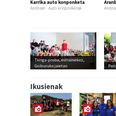
Karrika auto konponketa
Aranb
Andoain
- Auto konponketak
Andoa
Txinga-proba, estrainekoz,
Goiburuko jaietan
Pot
Ikusienak