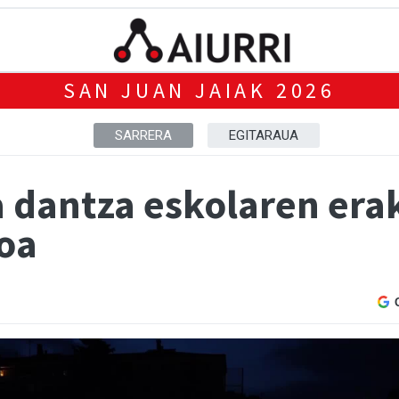
SAN JUAN JAIAK 2026
SARRERA
EGITARAUA
dantza eskolaren eraku
ioa