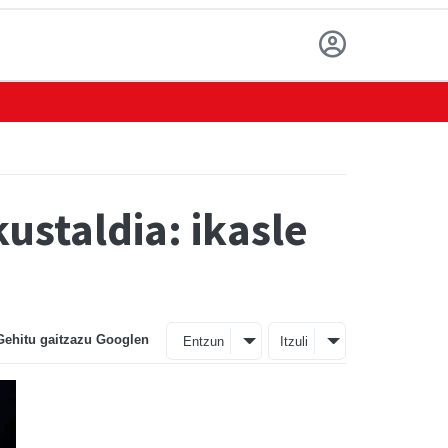
staldia: ikasle
Gehitu gaitzazu Googlen
Entzun
Itzuli