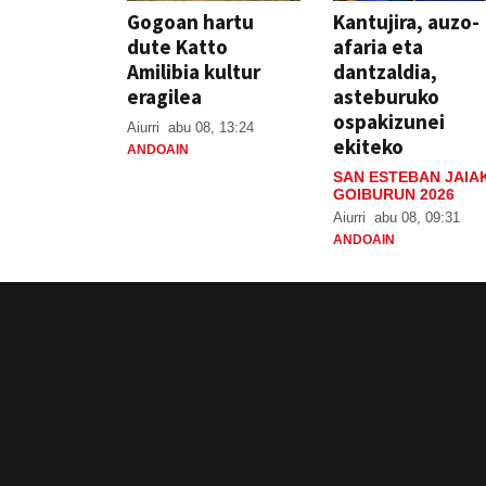
Gogoan hartu
Kantujira, auzo-
dute Katto
afaria eta
Amilibia kultur
dantzaldia,
eragilea
asteburuko
ospakizunei
Aiurri
abu 08, 13:24
ekiteko
ANDOAIN
SAN ESTEBAN JAIA
GOIBURUN 2026
Aiurri
abu 08, 09:31
ANDOAIN