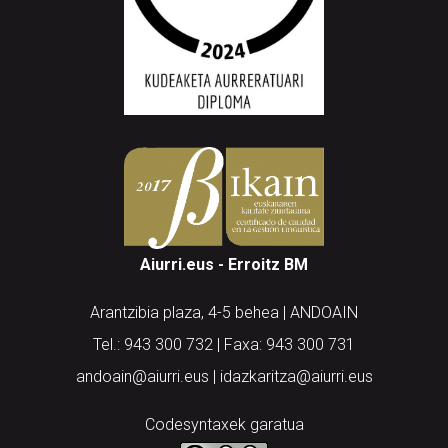
Aiurri.eus - Erroitz BM
Arantzibia plaza, 4-5 behea | ANDOAIN
Tel.: 943 300 732 | Faxa: 943 300 731
andoain@aiurri.eus | idazkaritza@aiurri.eus
Codesyntaxek garatua