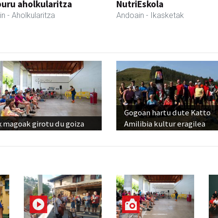
uru aholkularitza
NutriEskola
in
- Aholkularitza
Andoain
- Ikasketak
Gogoan hartu dute Katto
x magoak girotu du goiza
Amilibia kultur eragilea