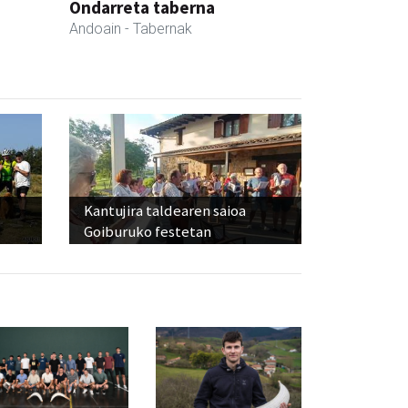
Ondarreta taberna
Andoain
- Tabernak
Kantujira taldearen saioa
Goiburuko festetan