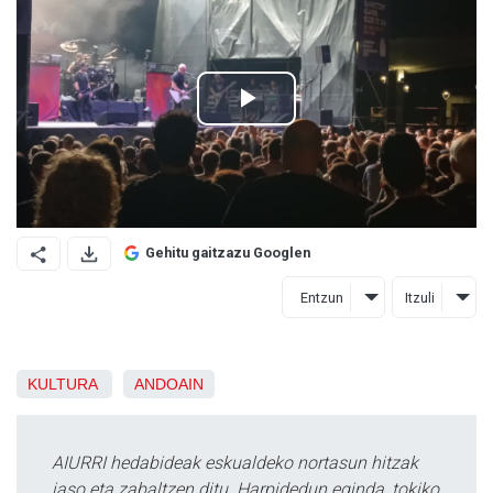
Gehitu gaitzazu Googlen
Entzun
Itzuli
KULTURA
ANDOAIN
AIURRI hedabideak eskualdeko nortasun hitzak
jaso eta zabaltzen ditu. Harpidedun eginda, tokiko