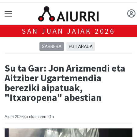
SAN JUAN JAIAK 2026
SARRERA
EGITARAUA
Su ta Gar: Jon Arizmendi eta
Aitziber Ugartemendia
bereziki aipatuak,
"Itxaropena" abestian
Aiurri
2026ko ekainaren 21a