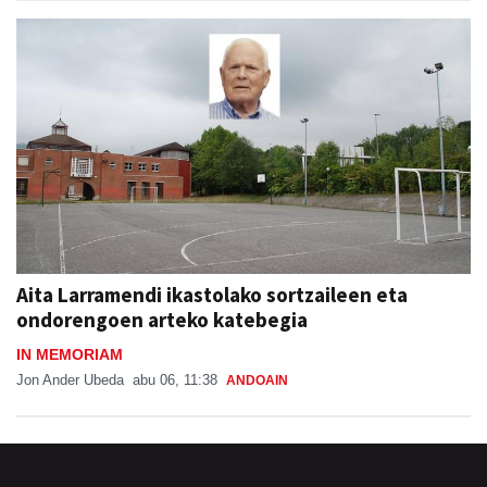
Aita Larramendi ikastolako sortzaileen eta
ondorengoen arteko katebegia
IN MEMORIAM
Jon Ander Ubeda
abu 06, 11:38
ANDOAIN