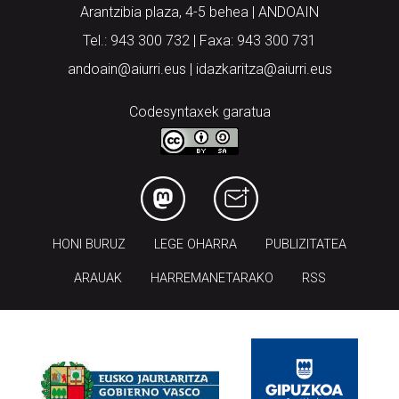
Arantzibia plaza, 4-5 behea | ANDOAIN
Tel.: 943 300 732 | Faxa: 943 300 731
andoain@aiurri.eus | idazkaritza@aiurri.eus
Codesyntaxek garatua
HONI BURUZ
LEGE OHARRA
PUBLIZITATEA
ARAUAK
HARREMANETARAKO
RSS