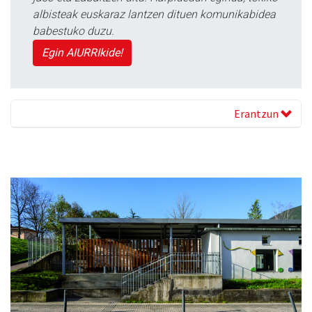
albisteak euskaraz lantzen dituen komunikabidea
babestuko duzu.
Egin AIURRIkide!
Erantzun