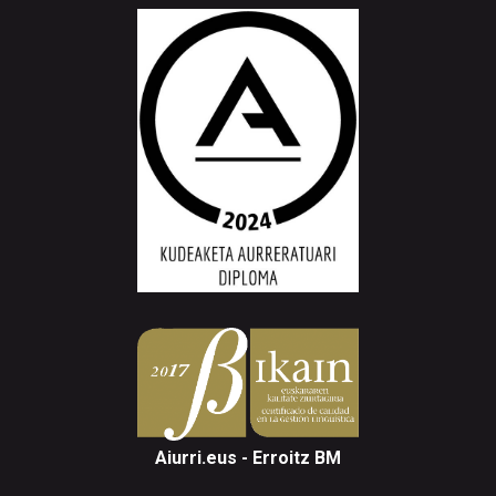
Aiurri.eus - Erroitz BM