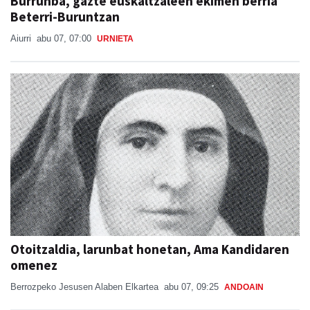
Burrunba, gazte euskaltzaleen ekimen berria
Beterri-Buruntzan
Aiurri
abu 07, 07:00
URNIETA
Otoitzaldia, larunbat honetan, Ama Kandidaren
omenez
Berrozpeko Jesusen Alaben Elkartea
abu 07, 09:25
ANDOAIN