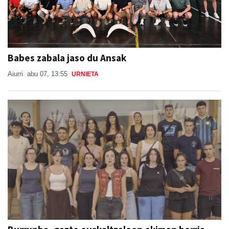
Babes zabala jaso du Ansak
Aiurri
abu 07, 13:55
URNIETA