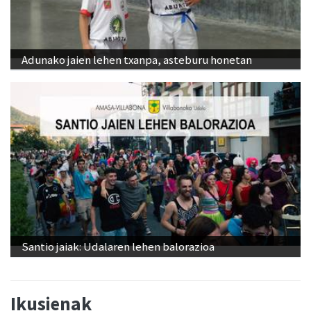
Adunako jaien lehen txanpa, asteburu honetan
Santio jaiak: Udalaren lehen balorazioa
Ikusienak