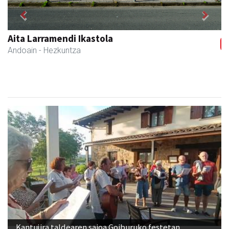
Previous
Next
Bengoetxea autoeskola
Andoain
- Autoeskolak
Kantujira taldearen saioa Goiburuko festetan