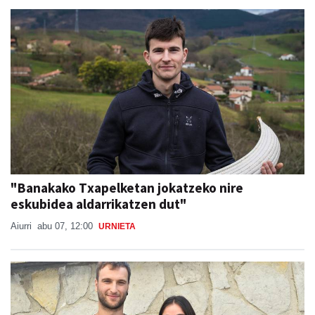
"Banakako Txapelketan jokatzeko nire
eskubidea aldarrikatzen dut"
Aiurri
abu 07, 12:00
URNIETA