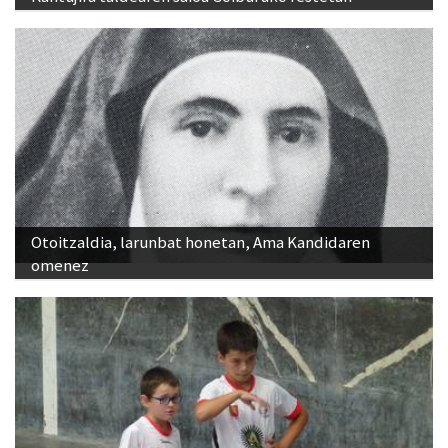
Otoitzaldia, larunbat honetan, Ama Kandidaren
omenez