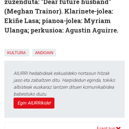
zuzenduta: "Dear future husband"
(Meghan Trainor). Klarinete-jolea:
Ekiñe Lasa; pianoa-jolea: Myriam
Ulanga; perkusioa: Agustin Aguirre.
KULTURA
ANDOAIN
AIURRI hedabideak eskualdeko nortasun hitzak
jaso eta zabaltzen ditu. Harpidedun eginda, tokiko
albisteak euskaraz lantzen dituen komunikabidea
babestuko duzu.
Egin AIURRIkide!
Erantzun