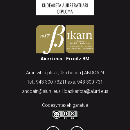
Aiurri.eus - Erroitz BM
Arantzibia plaza, 4-5 behea | ANDOAIN
Tel.: 943 300 732 | Faxa: 943 300 731
andoain@aiurri.eus | idazkaritza@aiurri.eus
Codesyntaxek garatua