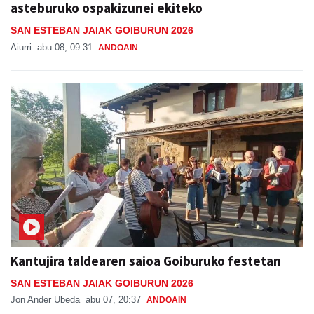
asteburuko ospakizunei ekiteko
SAN ESTEBAN JAIAK GOIBURUN 2026
Aiurri
abu 08, 09:31
ANDOAIN
Kantujira taldearen saioa Goiburuko festetan
SAN ESTEBAN JAIAK GOIBURUN 2026
Jon Ander Ubeda
abu 07, 20:37
ANDOAIN