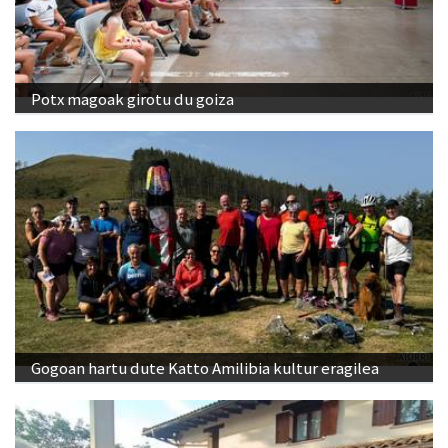
Potx magoak girotu du goiza
Gogoan hartu dute Katto Amilibia kultur eragilea