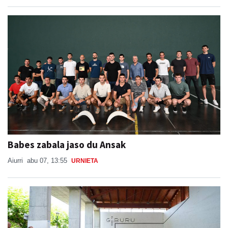
Babes zabala jaso du Ansak
Aiurri
abu 07, 13:55
URNIETA