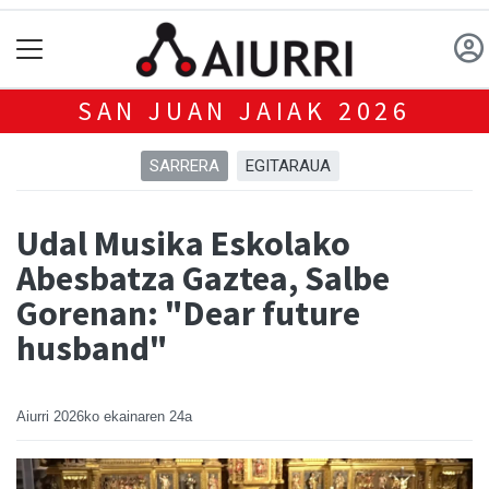
SAN JUAN JAIAK 2026
SARRERA
EGITARAUA
Udal Musika Eskolako
Abesbatza Gaztea, Salbe
Gorenan: "Dear future
husband"
Aiurri
2026ko ekainaren 24a