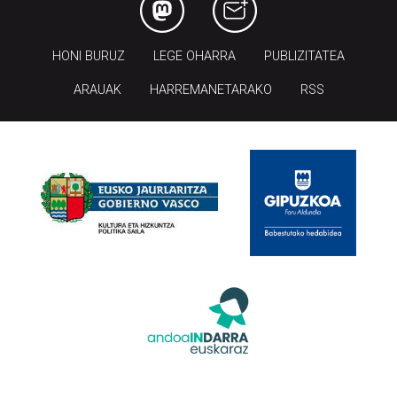
HONI BURUZ
LEGE OHARRA
PUBLIZITATEA
ARAUAK
HARREMANETARAKO
RSS