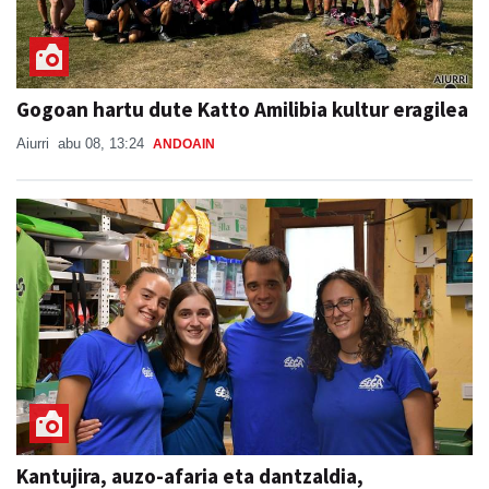
Gogoan hartu dute Katto Amilibia kultur eragilea
Aiurri
abu 08, 13:24
ANDOAIN
Kantujira, auzo-afaria eta dantzaldia,