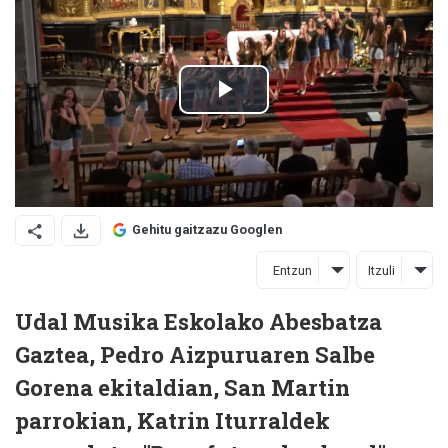
Gehitu gaitzazu Googlen
Entzun
Itzuli
Udal Musika Eskolako Abesbatza
Gaztea, Pedro Aizpuruaren Salbe
Gorena ekitaldian, San Martin
parrokian, Katrin Iturraldek