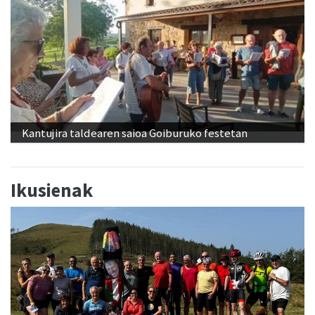
Kantujira taldearen saioa Goiburuko festetan
Ikusienak