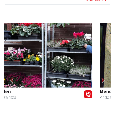
Previous
Next
Mendi autoeskola
Andoain
- Autoeskolak