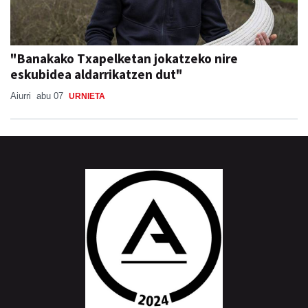
"Banakako Txapelketan jokatzeko nire
eskubidea aldarrikatzen dut"
Aiurri
abu 07
URNIETA