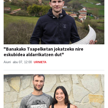
"Banakako Txapelketan jokatzeko nire
eskubidea aldarrikatzen dut"
Aiurri
abu 07, 12:00
URNIETA