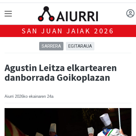
SAN JUAN JAIAK 2026
SARRERA
EGITARAUA
Agustin Leitza elkartearen
danborrada Goikoplazan
Aiurri
2026ko ekainaren 24a