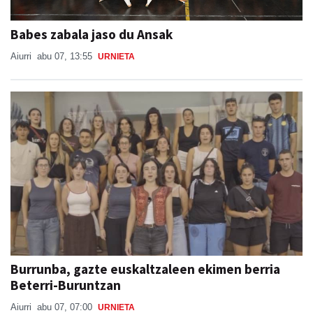
Babes zabala jaso du Ansak
Aiurri
abu 07, 13:55
URNIETA
Burrunba, gazte euskaltzaleen ekimen berria
Beterri-Buruntzan
Aiurri
abu 07, 07:00
URNIETA