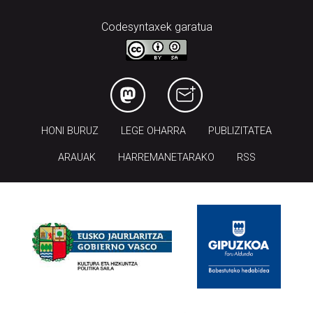
Codesyntaxek garatua
HONI BURUZ
LEGE OHARRA
PUBLIZITATEA
ARAUAK
HARREMANETARAKO
RSS