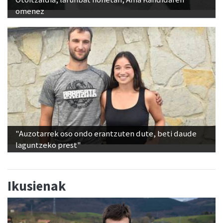
omenez
"Auzotarrek oso ondo erantzuten dute, beti daude
laguntzeko prest"
Ikusienak