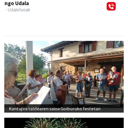
Bastero Kulturgunea
Andoain
- Kulturguneak
Kantujira taldearen saioa Goiburuko festetan