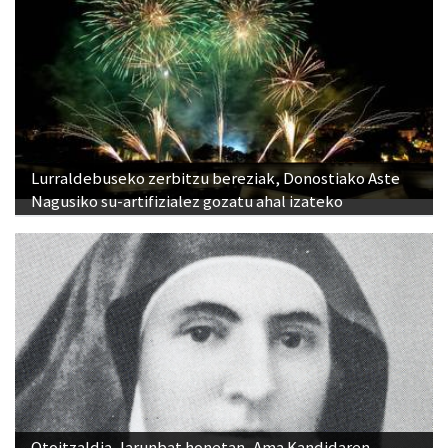
Lurraldebuseko zerbitzu bereziak, Donostiako Aste
Nagusiko su-artifizialez gozatu ahal izateko
Otoitzaldia, larunbat honetan, Ama Kandidaren