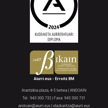
Aiurri.eus - Erroitz BM
Arantzibia plaza, 4-5 behea | ANDOAIN
Tel.: 943 300 732 | Faxa: 943 300 731
andoain@aiurri.eus | idazkaritza@aiurri.eus