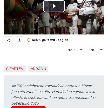
Gehitu gaitzazu Googlen
Entzun
Itzuli
GIZARTEA
ANDOAIN
AIURRI hedabideak eskualdeko nortasun hitzak
jaso eta zabaltzen ditu. Harpidedun eginda, tokiko
albisteak euskaraz lantzen dituen komunikabidea
babestuko duzu.