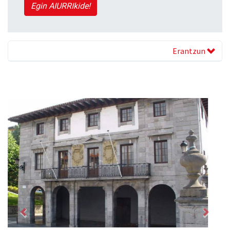
Egin AIURRIkide!
Erantzun
Previous
Next