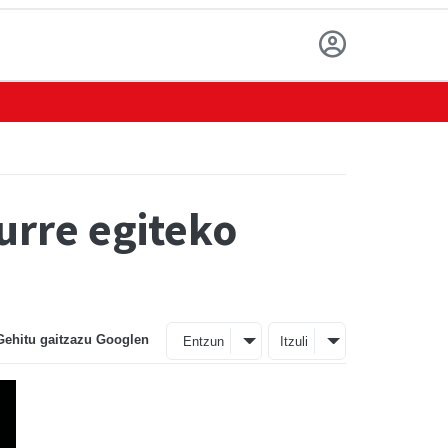
urre egiteko
Gehitu gaitzazu Googlen
Entzun
Itzuli