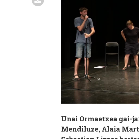
Unai Ormaetxea gai-jar
Mendiluze, Alaia Mart