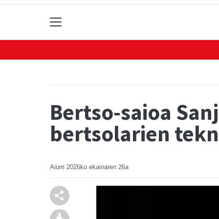
Bertso-saioa Sanj
bertsolarien tek
Aiurri
2026ko ekainaren 26a