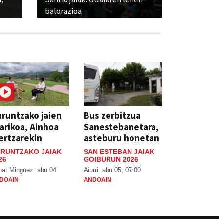
balorazioa
runtzako jaien
Bus zerbitzua
arikoa, Ainhoa
Sanestebanetara,
ertzarekin
asteburu honetan
RUNTZAKO JAIAK
SAN ESTEBAN JAIAK
26
GOIBURUN 2026
bat Minguez
abu 04
Aiurri
abu 05, 07:00
DOAIN
ANDOAIN