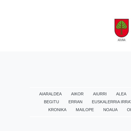
AIARALDEA
AIKOR
AIURRI
ALEA
BEGITU
ERRAN
EUSKALERRIA IRRA
KRONIKA
MAILOPE
NOAUA
O