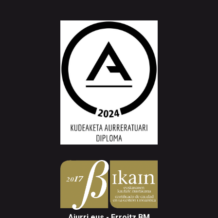
Aiurri.eus - Erroitz BM