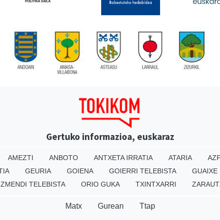
Gertuko informazioa, euskaraz
AMEZTI
ANBOTO
ANTXETA IRRATIA
ATARIA
AZP
TIA
GEURIA
GOIENA
GOIERRI TELEBISTA
GUAIXE
IZMENDI TELEBISTA
ORIO GUKA
TXINTXARRI
ZARAUT
Matx
Gurean
Ttap