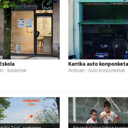
Eskola
Karrika auto konponket
in
- Ikasketak
Andoain
- Auto konponketak
billa Trail, aurtengo
Adunako jaien lehen txanp