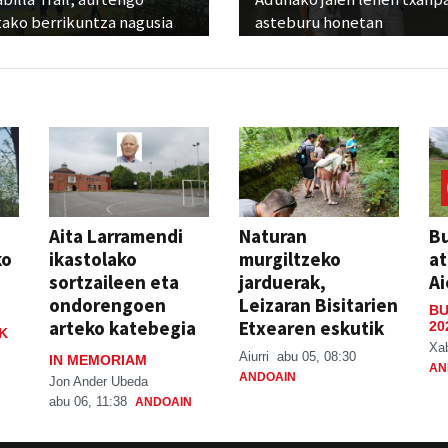
tako berrikuntza nagusia
asteburu honetan
Aita Larramendi
Naturan
Bu
ko
ikastolako
murgiltzeko
at
sortzaileen eta
jarduerak,
Ai
ondorengoen
Leizaran Bisitarien
BU
arteko katebegia
Etxearen eskutik
20
K
Xa
Aiurri
abu 05, 08:30
IN MEMORIAM
AN
ANDOAIN
Jon Ander Ubeda
abu 06, 11:38
ANDOAIN