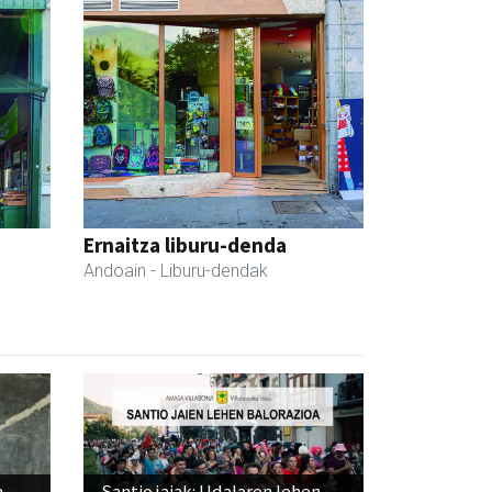
a
Ernaitza liburu-denda
Andoain
- Liburu-dendak
a,
Santio jaiak: Udalaren lehen