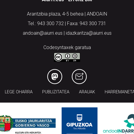
Arantzibia plaza, 4-5 behea | ANDOAIN
Tel.: 943 300 732 | Faxa: 943 300 731
andoain@aiurri.eus | idazkaritza@aiurri.eus
Codesyntaxek garatua
LEGE OHARRA
PUBLIZITATEA
ARAUAK
HARREMANET