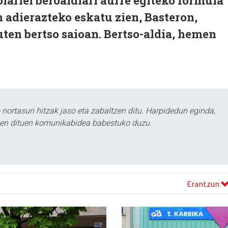
olariei beroaldiari aurre egiteko formula
 adierazteko eskatu zien, Basteron,
ten bertso saioan. Bertso-aldia, hemen
ortasun hitzak jaso eta zabaltzen ditu. Harpidedun eginda,
tzen dituen komunikabidea babestuko duzu.
Erantzun