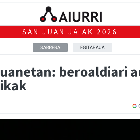
SAN JUAN JAIAK 2026
SARRERA
EGITARAUA
uanetan: beroaldiari a
nikak