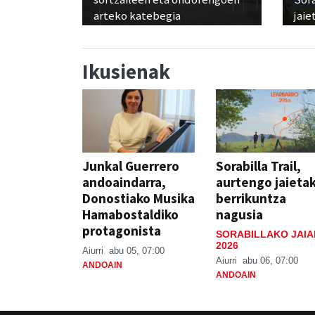
arteko katebegia
jaie
Ikusienak
Junkal Guerrero
Sorabilla Trail,
andoaindarra,
aurtengo jaieta
Donostiako Musika
berrikuntza
Hamabostaldiko
nagusia
protagonista
SORABILLAKO JAIA
2026
Aiurri
abu 05, 07:00
Aiurri
abu 06, 07:00
ANDOAIN
ANDOAIN