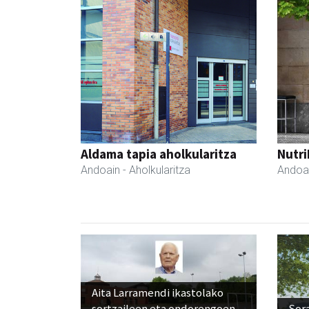
Aldama tapia aholkularitza
Nutri
Andoain
- Aholkularitza
Andoa
Aita Larramendi ikastolako
sortzaileen eta ondorengoen
Sora