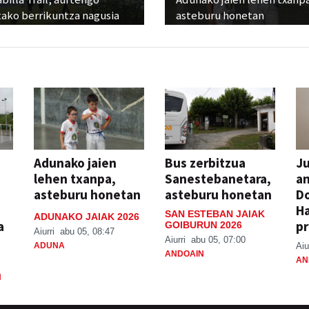
tako berrikuntza nagusia
asteburu honetan
Adunako jaien
Bus zerbitzua
Ju
lehen txanpa,
Sanestebanetara,
an
asteburu honetan
asteburu honetan
Do
H
SAN ESTEBAN JAIAK
ADUNAKO JAIAK 2026
a
pr
GOIBURUN 2026
Aiurri
abu 05, 08:47
Aiurri
abu 05, 07:00
ADUNA
Aiu
ANDOAIN
AN
N