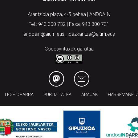
Arantzibia plaza, 4-5 behea | ANDOAIN
Tel.: 943 300 732 | Faxa: 943 300 731
andoain@aiurri.eus | idazkaritza@aiurri.eus
Codesyntaxek garatua
LEGE OHARRA
PUBLIZITATEA
ARAUAK
HARREMANET