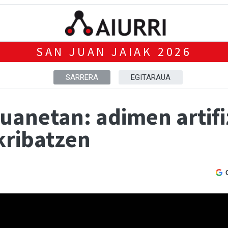
SAN JUAN JAIAK 2026
SARRERA
EGITARAUA
uanetan: adimen artifi
kribatzen