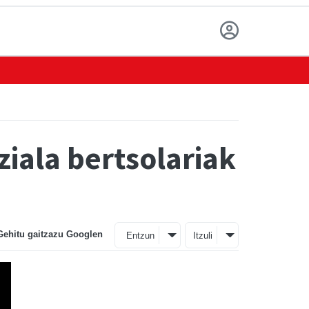
ziala bertsolariak
Gehitu gaitzazu Googlen
Entzun
Itzuli