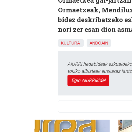
Ormaetxea gai-jartzail
Ormaetxeak, Mendiluz
bidez deskribatzeko es
nori zer esan dion asm
KULTURA
ANDOAIN
AIURRI hedabideak eskualdeko n
tokiko albisteak euskaraz lan
Egin AIURRIkide!