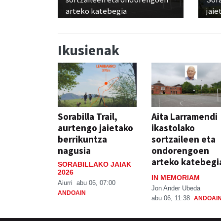
arteko katebegia
jaie
Ikusienak
Sorabilla Trail,
Aita Larramendi
aurtengo jaietako
ikastolako
berrikuntza
sortzaileen eta
nagusia
ondorengoen
arteko katebegi
SORABILLAKO JAIAK
2026
IN MEMORIAM
Aiurri
abu 06, 07:00
Jon Ander Ubeda
ANDOAIN
abu 06, 11:38
ANDOAI