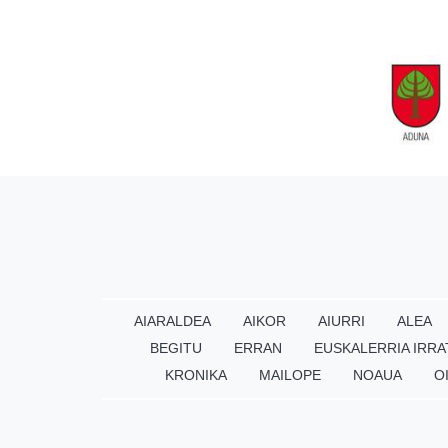
AIARALDEA
AIKOR
AIURRI
ALEA
BEGITU
ERRAN
EUSKALERRIA IRRA
KRONIKA
MAILOPE
NOAUA
O