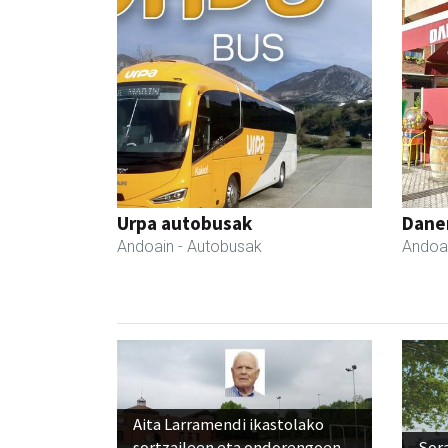
Urpa autobusak
Dane
Andoain
- Autobusak
Andoa
Aita Larramendi ikastolako
sortzaileen eta ondorengoen
Sora