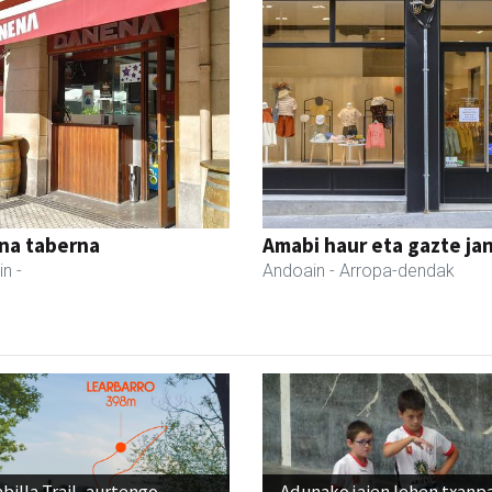
na taberna
Amabi haur eta gazte ja
in
-
Andoain
- Arropa-dendak
billa Trail, aurtengo
Adunako jaien lehen txanp