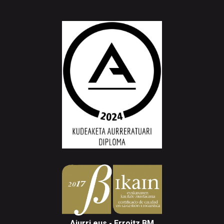
Aiurri.eus - Erroitz BM