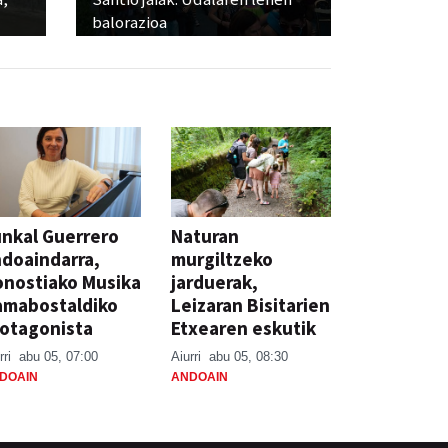
balorazioa
nkal Guerrero
Naturan
doaindarra,
murgiltzeko
nostiako Musika
jarduerak,
amabostaldiko
Leizaran Bisitarien
otagonista
Etxearen eskutik
rri
abu 05, 07:00
Aiurri
abu 05, 08:30
DOAIN
ANDOAIN