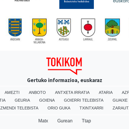
Gertuko informazioa, euskaraz
AMEZTI
ANBOTO
ANTXETA IRRATIA
ATARIA
AZP
TIA
GEURIA
GOIENA
GOIERRI TELEBISTA
GUAIXE
IZMENDI TELEBISTA
ORIO GUKA
TXINTXARRI
ZARAUT
Matx
Gurean
Ttap