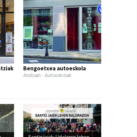
ntziak
Bengoetxea autoeskola
Andoain
- Autoeskolak
a,
Santio jaiak: Udalaren lehen