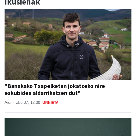
Ikusienak
"Banakako Txapelketan jokatzeko nire
eskubidea aldarrikatzen dut"
Aiurri
abu 07, 12:00
URNIETA