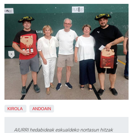
KIROLA
ANDOAIN
AIURRI hedabideak eskualdeko nortasun hitzak