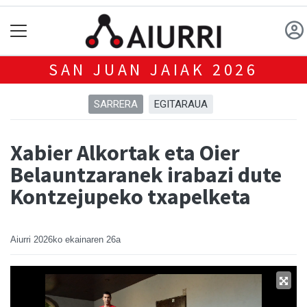
SAN JUAN JAIAK 2026
SARRERA
EGITARAUA
Xabier Alkortak eta Oier
Belauntzaranek irabazi dute
Kontzejupeko txapelketa
Aiurri
2026ko ekainaren 26a