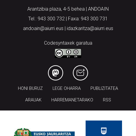
Arantzibia plaza, 4-5 behea | ANDOAIN
Tel.: 943 300 732 | Faxa: 943 300 731
andoain@aiurri.eus | idazkaritza@aiurri.eus
Codesyntaxek garatua
HONI BURUZ
LEGE OHARRA
PUBLIZITATEA
ARAUAK
HARREMANETARAKO
RSS