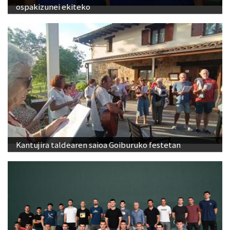
ospakizunei ekiteko
Kantujira taldearen saioa Goiburuko festetan