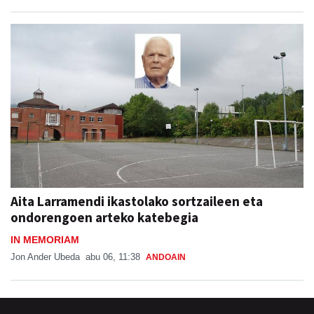
Aita Larramendi ikastolako sortzaileen eta
ondorengoen arteko katebegia
IN MEMORIAM
Jon Ander Ubeda
abu 06, 11:38
ANDOAIN