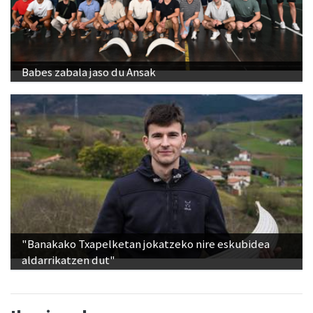
Babes zabala jaso du Ansak
"Banakako Txapelketan jokatzeko nire eskubidea
aldarrikatzen dut"