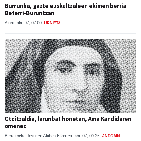
Burrunba, gazte euskaltzaleen ekimen berria
Beterri-Buruntzan
Aiurri
abu 07, 07:00
URNIETA
Otoitzaldia, larunbat honetan, Ama Kandidaren
omenez
Berrozpeko Jesusen Alaben Elkartea
abu 07, 09:25
ANDOAIN