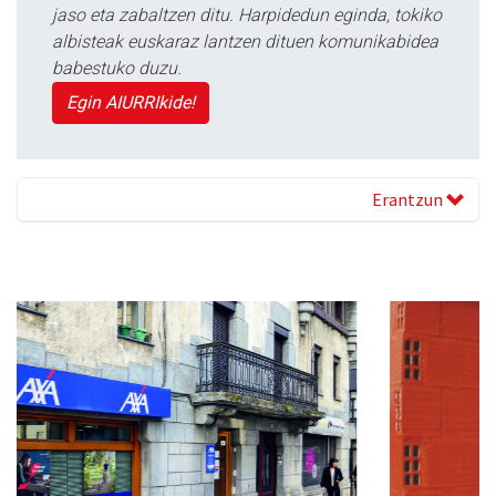
jaso eta zabaltzen ditu. Harpidedun eginda, tokiko
albisteak euskaraz lantzen dituen komunikabidea
babestuko duzu.
Egin AIURRIkide!
Erantzun