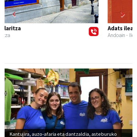
Previous
Next
Adats ileapaindegi eta estetika
Andoain
- Ile-apaindegiak
Kantujira, auzo-afaria eta dantzaldia, asteburuko