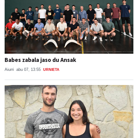
Babes zabala jaso du Ansak
Aiurri
abu 07, 13:55
URNIETA