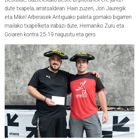
dute txapela, arratsaldean. Hain zuzen, Jon Jauregik
eta Mikel Arberasek Antiguako paleta gomako bigarren
mailako txapelketa irabazi dute, Hernaniko Zuru eta
Goiaren kontra 25-19 nagusitu eta gero.