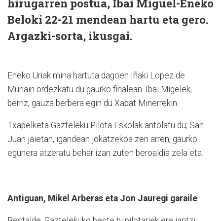
hirugarren postua, Ibai Miguel-Eneko
Beloki 22-21 mendean hartu eta gero.
Argazki-sorta, ikusgai.
Eneko Uriak mina hartuta dagoen Iñaki Lopez de
Munain ordezkatu du gaurko finalean. Ibai Migelek,
berriz, gauza berbera egin du Xabat Minerrekin.
Txapelketa Gazteleku Pilota Eskolak antolatu du; San
Juan jaietan, igandean jokatzekoa zen arren, gaurko
egunera atzeratu behar izan zuten beroaldia zela eta.
Antiguan, Mikel Arberas eta Jon Jauregi garaile
Bestalde, Gaztelekuko beste bi pilotariek ere jantzi