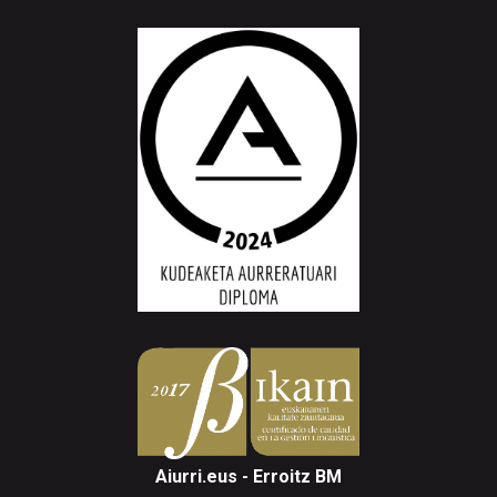
Aiurri.eus - Erroitz BM