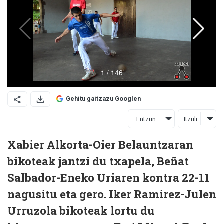
Gehitu gaitzazu Googlen
Entzun
Itzuli
Xabier Alkorta-Oier Belauntzaran
bikoteak jantzi du txapela, Beñat
Salbador-Eneko Uriaren kontra 22-11
nagusitu eta gero. Iker Ramirez-Julen
Urruzola bikoteak lortu du