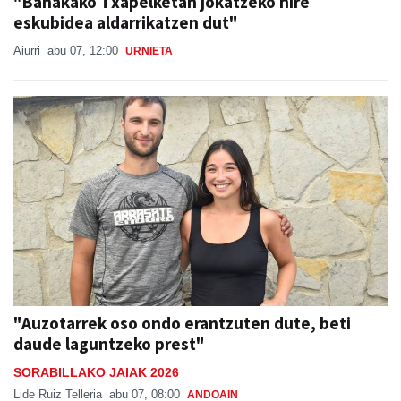
"Banakako Txapelketan jokatzeko nire
eskubidea aldarrikatzen dut"
Aiurri
abu 07, 12:00
URNIETA
"Auzotarrek oso ondo erantzuten dute, beti
daude laguntzeko prest"
SORABILLAKO JAIAK 2026
Lide Ruiz Telleria
abu 07, 08:00
ANDOAIN