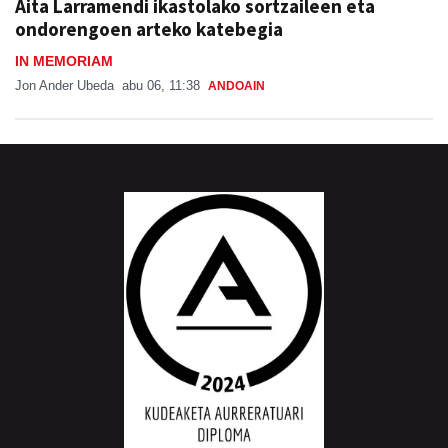
Aita Larramendi ikastolako sortzaileen eta
ondorengoen arteko katebegia
IN MEMORIAM
Jon Ander Ubeda
abu 06, 11:38
ANDOAIN