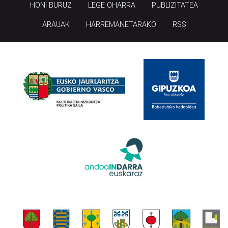
HONI BURUZ
LEGE OHARRA
PUBLIZITATEA
ARAUAK
HARREMANETARAKO
RSS