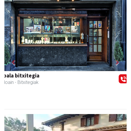
Previous
Next
Andoaingo AEK euskaltegia
Andoain
- Euskaltegiak