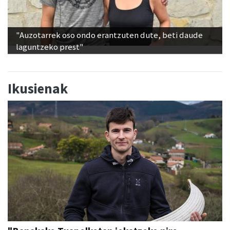
"Auzotarrek oso ondo erantzuten dute, beti daude
laguntzeko prest"
Ikusienak