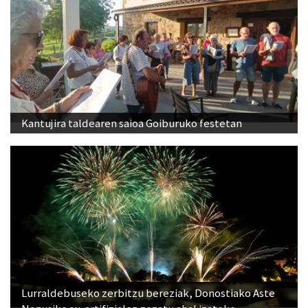
Kantujira taldearen saioa Goiburuko festetan
Lurraldebuseko zerbitzu bereziak, Donostiako Aste