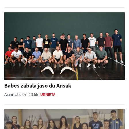
Babes zabala jaso du Ansak
Aiurri
abu 07, 13:55
URNIETA