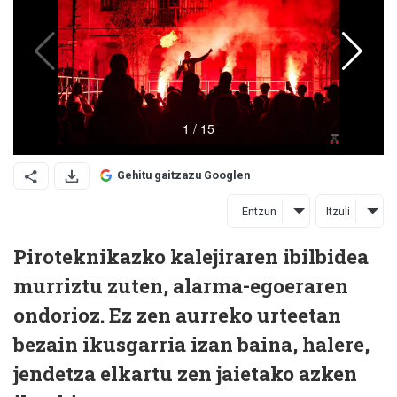
Gehitu gaitzazu Googlen
Entzun
Itzuli
Piroteknikazko kalejiraren ibilbidea
murriztu zuten, alarma-egoeraren
ondorioz. Ez zen aurreko urteetan
bezain ikusgarria izan baina, halere,
jendetza elkartu zen jaietako azken