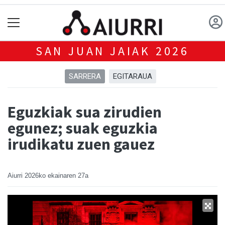
SAN JUAN JAIAK 2026
SARRERA
EGITARAUA
Eguzkiak sua zirudien
egunez; suak eguzkia
irudikatu zuen gauez
Aiurri
2026ko ekainaren 27a