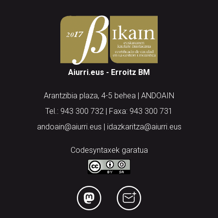
Aiurri.eus - Erroitz BM
Arantzibia plaza, 4-5 behea | ANDOAIN
Tel.: 943 300 732 | Faxa: 943 300 731
andoain@aiurri.eus | idazkaritza@aiurri.eus
Codesyntaxek garatua