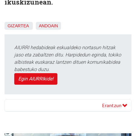
ikuskizunean.
GIZARTEA
ANDOAIN
AIURRI hedabideak eskualdeko nortasun hitzak
jaso eta zabaltzen ditu. Harpidedun eginda, tokiko
albisteak euskaraz lantzen dituen komunikabidea
babestuko duzu.
Egin AIURRIkide!
Erantzun