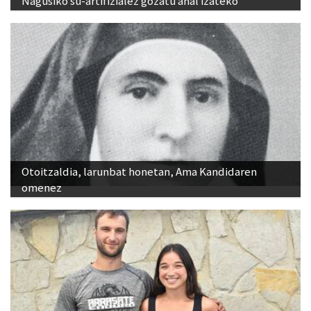
Nagusiko su-artifizialez gozatu ahal izateko
Otoitzaldia, larunbat honetan, Ama Kandidaren
omenez