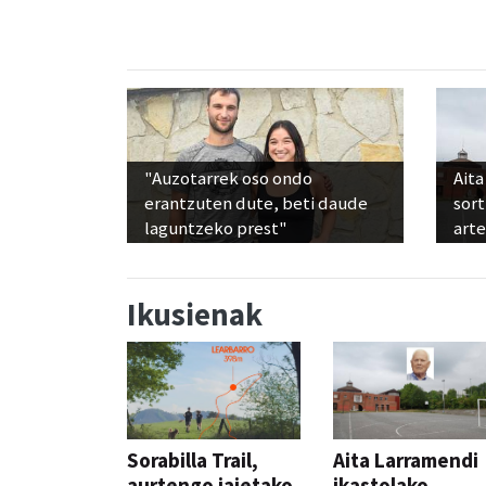
"Auzotarrek oso ondo
Aita
erantzuten dute, beti daude
sor
laguntzeko prest"
art
Ikusienak
Sorabilla Trail,
Aita Larramendi
aurtengo jaietako
ikastolako