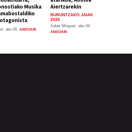
nostiako Musika
Aiertzarekin
amabostaldiko
BURUNTZAKO JAIAK
otagonista
2026
Xabat Minguez
abu 04
rri
abu 05
ANDOAIN
ANDOAIN