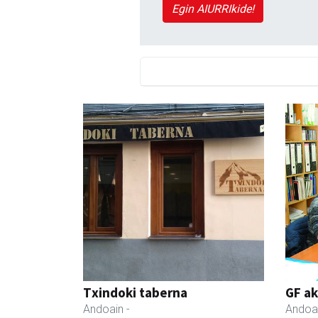
Egin AIURRIkide!
Txindoki taberna
GF a
Andoain
-
Andoa