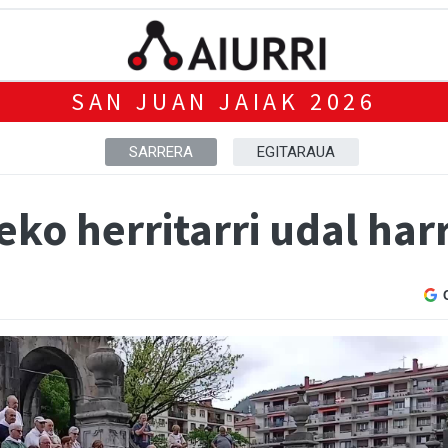
SAN JUAN JAIAK 2026
SARRERA
EGITARAUA
ko herritarri udal har