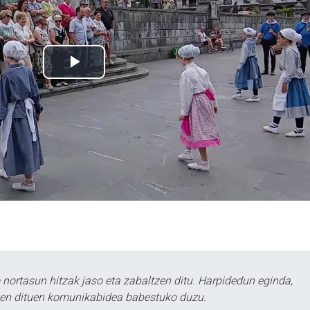
ortasun hitzak jaso eta zabaltzen ditu. Harpidedun eginda,
tzen dituen komunikabidea babestuko duzu.