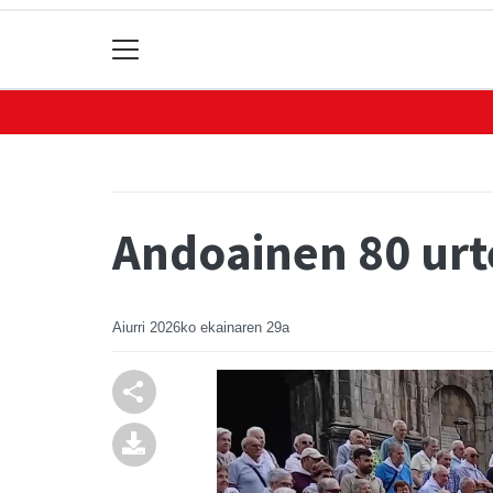
Andoainen 80 urte
Aiurri
2026ko ekainaren 29a