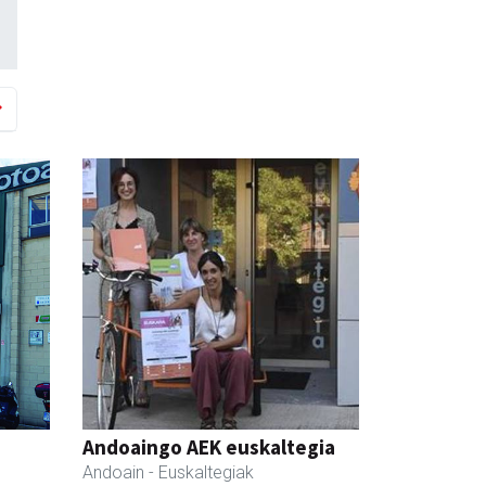
Andoaingo AEK euskaltegia
Andoain
- Euskaltegiak