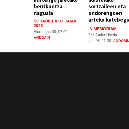
berrikuntza
sortzaileen eta
nagusia
ondorengoen
arteko katebegi
SORABILLAKO JAIAK
2026
IN MEMORIAM
Aiurri
abu 06, 07:00
Jon Ander Ubeda
ANDOAIN
abu 06, 11:38
ANDOAI