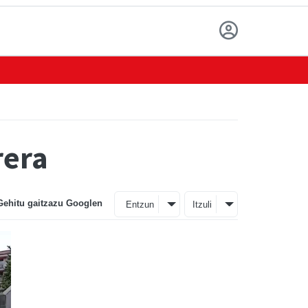
rera
Gehitu gaitzazu Googlen
Entzun
Itzuli