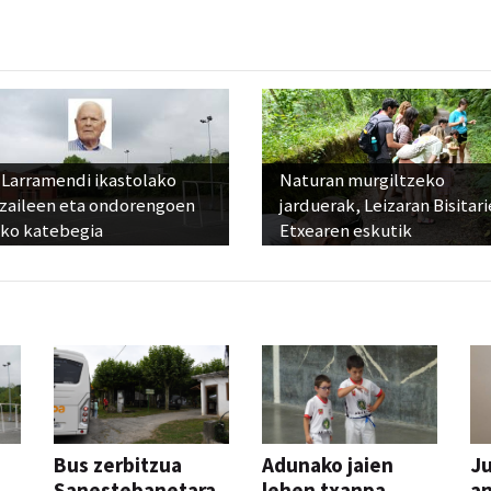
 Larramendi ikastolako
Naturan murgiltzeko
tzaileen eta ondorengoen
jarduerak, Leizaran Bisitar
eko katebegia
Etxearen eskutik
Bus zerbitzua
Adunako jaien
Ju
Sanestebanetara,
lehen txanpa,
an