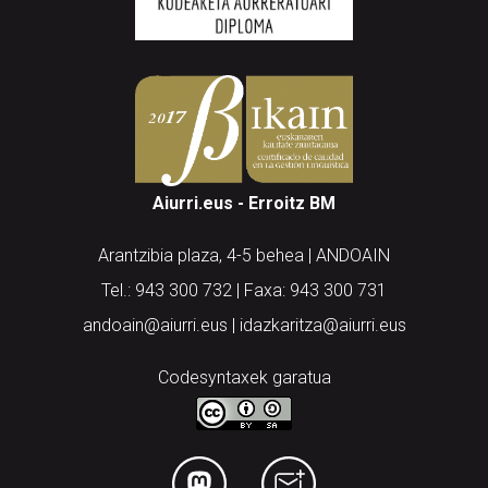
Aiurri.eus - Erroitz BM
Arantzibia plaza, 4-5 behea | ANDOAIN
Tel.: 943 300 732 | Faxa: 943 300 731
andoain@aiurri.eus | idazkaritza@aiurri.eus
Codesyntaxek garatua