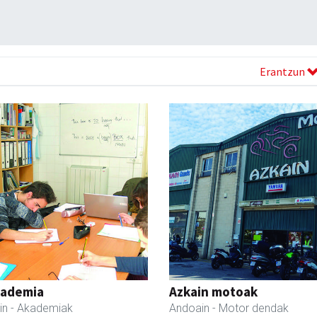
Erantzun
kademia
Azkain motoak
in
- Akademiak
Andoain
- Motor dendak