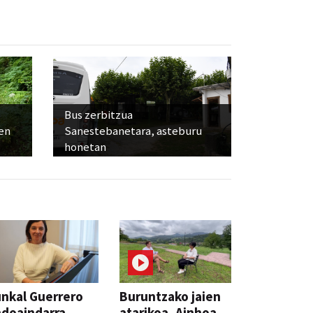
Bus zerbitzua
ien
Sanestebanetara, asteburu
honetan
nkal Guerrero
Buruntzako jaien
doaindarra,
atarikoa, Ainhoa