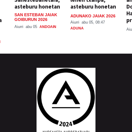
asteburu honetan
asteburu honetan
Do
H
SAN ESTEBAN JAIAK
ADUNAKO JAIAK 2026
a
pr
GOIBURUN 2026
Aiurri
abu 05, 08:47
Aiurri
abu 05
ANDOAIN
ADUNA
Aiu
N