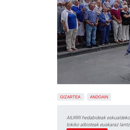
GIZARTEA
ANDOAIN
AIURRI hedabideak eskualdeko n
tokiko albisteak euskaraz lan