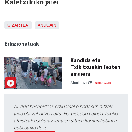
Kaletxikiko jaiei.
GIZARTEA
ANDOAIN
Erlazionatuak
Kandida eta
Txikitxuekin festen
amaiera
Aiurri
uzt 05
ANDOAIN
AIURRI hedabideak eskualdeko nortasun hitzak
jaso eta zabaltzen ditu. Harpidedun eginda, tokiko
albisteak euskaraz lantzen dituen komunikabidea
babestuko duzu.