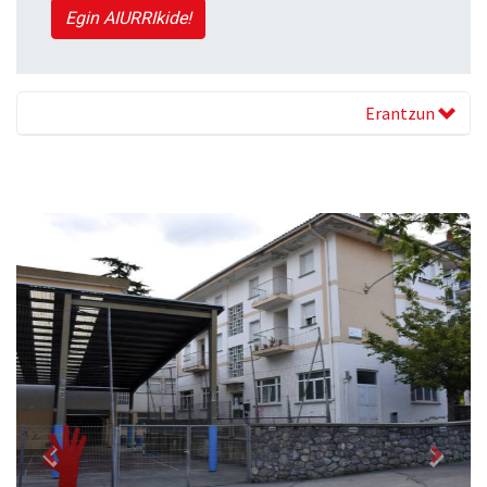
Egin AIURRIkide!
Erantzun
Previous
Next