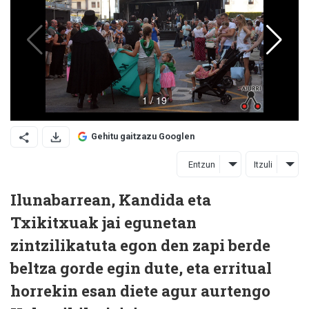
Gehitu gaitzazu Googlen
Entzun
Itzuli
Ilunabarrean, Kandida eta
Txikitxuak jai egunetan
zintzilikatuta egon den zapi berde
beltza gorde egin dute, eta erritual
horrekin esan diete agur aurtengo