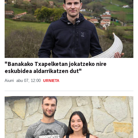
"Banakako Txapelketan jokatzeko nire
eskubidea aldarrikatzen dut"
Aiurri
abu 07, 12:00
URNIETA