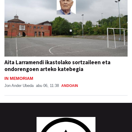
Aita Larramendi ikastolako sortzaileen eta
ondorengoen arteko katebegia
IN MEMORIAM
Jon Ander Ubeda
abu 06, 11:38
ANDOAIN