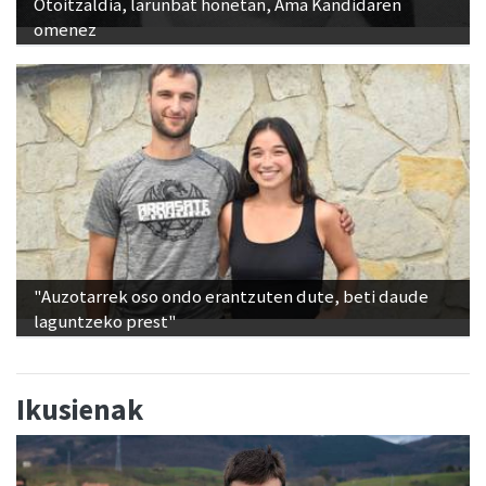
Otoitzaldia, larunbat honetan, Ama Kandidaren
omenez
"Auzotarrek oso ondo erantzuten dute, beti daude
laguntzeko prest"
Ikusienak