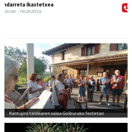
Stop liburu-denda
Andoain
- Liburu-dendak
Kantujira taldearen saioa Goiburuko festetan