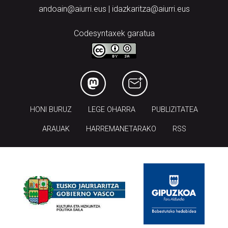
andoain@aiurri.eus | idazkaritza@aiurri.eus
Codesyntaxek garatua
HONI BURUZ
LEGE OHARRA
PUBLIZITATEA
ARAUAK
HARREMANETARAKO
RSS