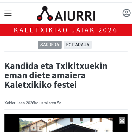
KALETXIKIKO JAIAK 2026
SARRERA
EGITARAUA
Kandida eta Txikitxuekin
eman diete amaiera
Kaletxikiko festei
Xabier Lasa
2026ko uztailaren 5a