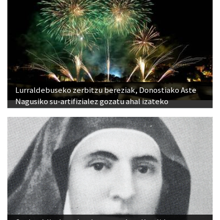
Lurraldebuseko zerbitzu bereziak, Donostiako Aste
Nagusiko su-artifizialez gozatu ahal izateko