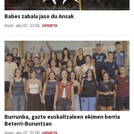
Babes zabala jaso du Ansak
Aiurri
abu 07, 13:55
URNIETA
Burrunba, gazte euskaltzaleen ekimen berria
Beterri-Buruntzan
Aiurri
abu 07, 07:00
URNIETA