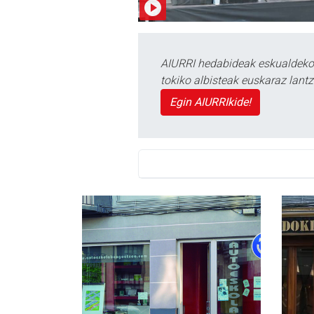
AIURRI hedabideak eskualdeko n
tokiko albisteak euskaraz lan
Egin AIURRIkide!