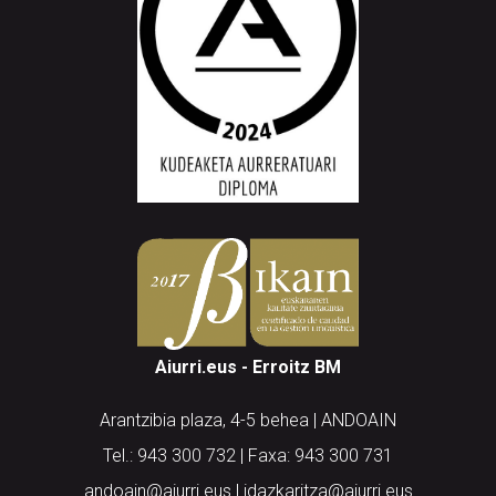
Aiurri.eus - Erroitz BM
Arantzibia plaza, 4-5 behea | ANDOAIN
Tel.: 943 300 732 | Faxa: 943 300 731
andoain@aiurri.eus | idazkaritza@aiurri.eus