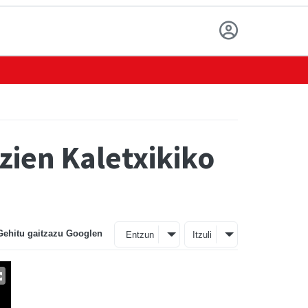
zien Kaletxikiko
Gehitu gaitzazu Googlen
Entzun
Itzuli