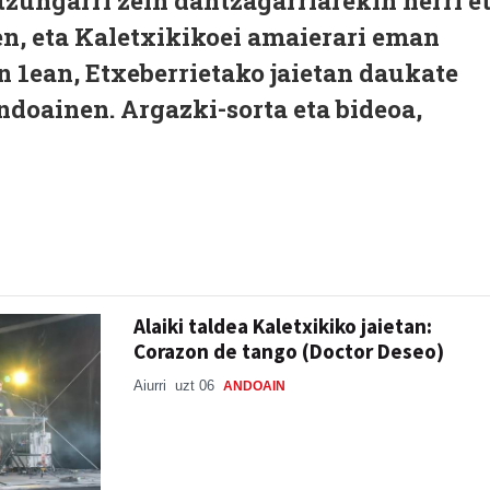
zungarri zein dantzagarriarekin herri e
en, eta Kaletxikikoei amaierari eman
n 1ean, Etxeberrietako jaietan daukate
doainen. Argazki-sorta eta bideoa,
Alaiki taldea Kaletxikiko jaietan:
Corazon de tango (Doctor Deseo)
Aiurri
uzt 06
ANDOAIN