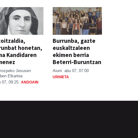
oitzaldia,
Burrunba, gazte
runbat honetan,
euskaltzaleen
ma Kandidaren
ekimen berria
menez
Beterri-Buruntzan
rrozpeko Jesusen
Aiurri
abu 07, 07:00
ben Elkartea
URNIETA
 07, 09:25
ANDOAIN