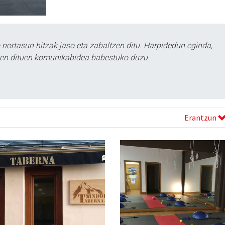
ortasun hitzak jaso eta zabaltzen ditu. Harpidedun eginda,
tzen dituen komunikabidea babestuko duzu.
Erantzun