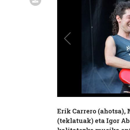
Erik Carrero (ahotsa), 
(teklatuak) eta Igor A