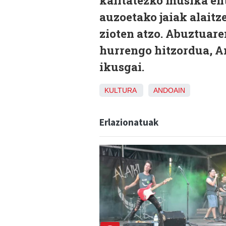
kalitatezko musika ent
auzoetako jaiak alaitz
zioten atzo. Abuztuare
hurrengo hitzordua, An
ikusgai.
KULTURA
ANDOAIN
Erlazionatuak