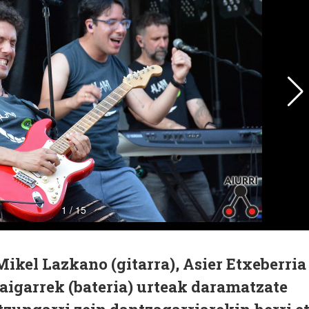
Mikel Lazkano (gitarra), Asier Etxeberria
baigarrek (bateria) urteak daramatzate