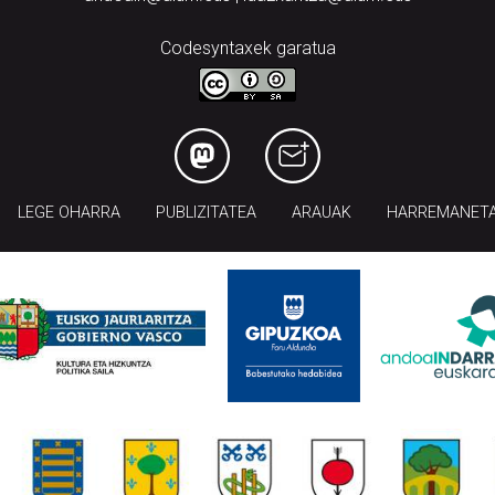
Codesyntaxek garatua
LEGE OHARRA
PUBLIZITATEA
ARAUAK
HARREMANET