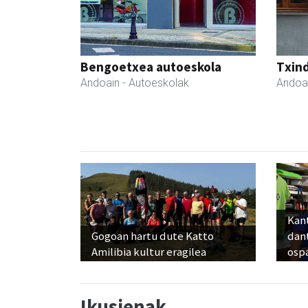
Bengoetxea autoeskola
Txind
Andoain
- Autoeskolak
Andoa
Kant
Gogoan hartu dute Katto
dan
Amilibia kultur eragilea
osp
Ikusienak