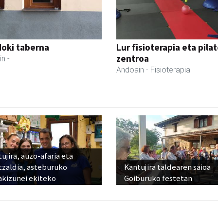
oki taberna
Lur fisioterapia eta pila
zentroa
in
-
Andoain
- Fisioterapia
ujira, auzo-afaria eta
tzaldia, asteburuko
Kantujira taldearen saioa
akizunei ekiteko
Goiburuko festetan