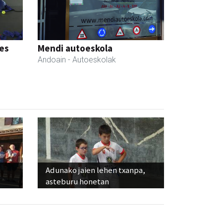
tes
Mendi autoeskola
Andoain
- Autoeskolak
Adunako jaien lehen txanpa,
asteburu honetan