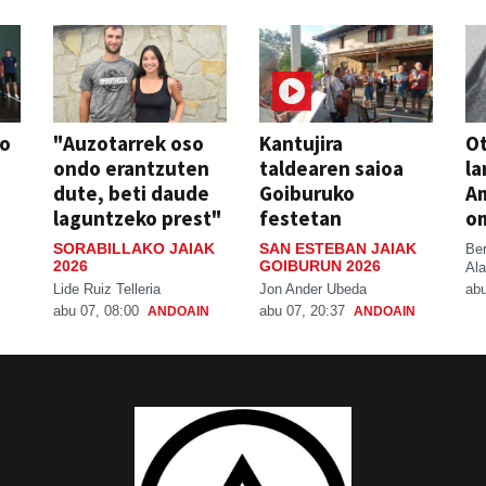
so
"Auzotarrek oso
Kantujira
Ot
ondo erantzuten
taldearen saioa
la
dute, beti daude
Goiburuko
A
laguntzeko prest"
festetan
o
SORABILLAKO JAIAK
SAN ESTEBAN JAIAK
Be
2026
GOIBURUN 2026
Ala
Lide Ruiz Telleria
Jon Ander Ubeda
abu
abu 07, 08:00
abu 07, 20:37
ANDOAIN
ANDOAIN