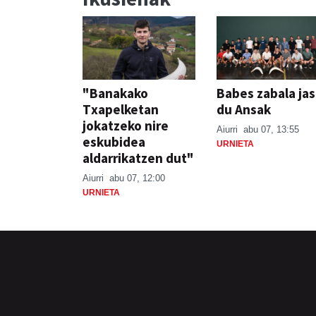
"Banakako
Babes zabala ja
Txapelketan
du Ansak
jokatzeko nire
Aiurri
abu 07, 13:55
eskubidea
URNIETA
aldarrikatzen dut"
Aiurri
abu 07, 12:00
URNIETA