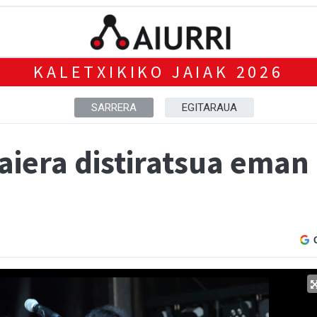
KALETXIKIKO JAIAK 2026
SARRERA
EGITARAUA
aiera distiratsua eman 