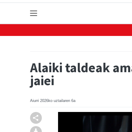
Alaiki taldeak am
jaiei
Aiurri
2026ko uztailaren 6a