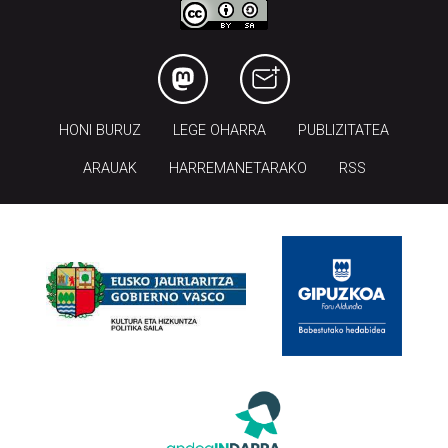
HONI BURUZ
LEGE OHARRA
PUBLIZITATEA
ARAUAK
HARREMANETARAKO
RSS