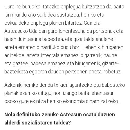
Gure helburua kalitatezko enplegua bultzatzea da, baita
lan mundurako sarbidea sustatzea, herriko eta
eskualdeko enplegu-planen bitartez. Gainera,
Asteasuko Udalean gure lehentasuna da pertsonak eta
haien duintasuna babestea, eta giza talde ahulenei
arreta ematen oinarrituko dugu hori. Lehenik, hirugarren
adinekoei arreta integrala emanez; bigarrenik, haurrei
eta gazteei babesa emanez eta hirugarrenik, gizarte-
bazterketa egoeran dauden pertsonen arreta hobetuz.
Azkenik, herriko denda txikiei laguntzeko eta babesteko
planak ezarriko ditugu; hori izango baita lehentasun
osoko gure ekintza herriko ekonomia dinamizatzeko.
Nola definituko zenuke Asteasun osatu duzuen
alderdi sozialistaren taldea?