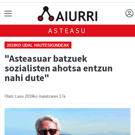
ASTEASU
2019KO UDAL HAUTESKUNDEAK
"Asteasuar batzuek
sozialisten ahotsa entzun
nahi dute"
Olatz Lasa
2019ko maiatzaren 17a