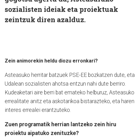
sozialisten ideiak eta proiektuak
zeintzuk diren azalduz.
Zein animorekin heldu diozu erronkari?
Asteasuko herritar batzuek PSE-EE bozkatzen dute, eta
Udalean sozialisten ahotsa entzun nahi dute berriro.
Kudeaketari aire berri bat emateko helburuz, Asteasuko
errealitate anitz eta askotarikoa bistarazteko, eta haren
interes errealei erantzuteko.
Zuen programatik herrian lantzeko zein hiru
proiektu aipatuko zenituzke?