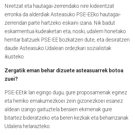
Niretzat eta hautagai-zerrendako nire kideentzat
erronka da alderdiak Asteasuko PSE-EEko hautagai-
zerrendan parte hartzeko eskaini izana. Nik badut
eskarmentua kudeaketan eta, noski, udalerri honetako
herritar batzuek PSE-EE bozkatzen dute, eta desiratzen
daude Asteasuko Udalean ordezkari sozialistak
ikusteko.
Zergatik eman behar dizuete asteasuarrek botoa
zuei?
PSE-EEtik lan egingo dugu, gure proposamenak eginez
eta herriko emakumezkoei zein gizonezkoei esanez
aldean izango gaituztela beraien ekimenak gure
bitartez bideratzeko eta beren kezkak eta beharrizanak
Udalera helarazteko.