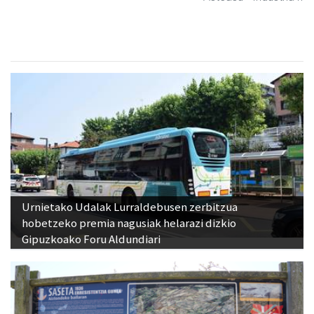
Urnietako Udalak Lurraldebusen zerbitzua
hobetzeko premia nagusiak helarazi dizkio
Gipuzkoako Foru Aldundiari