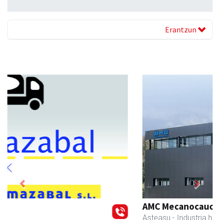
Erantzun
Previous
Next
AMC Mecanocaucho
Asteasu
- Industria hornidurak