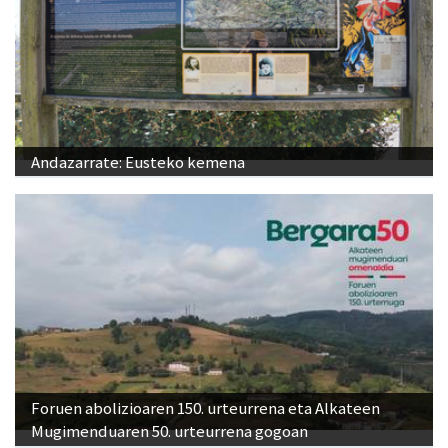
Andazarrate: Eusteko kemena
Foruen abolizioaren 150. urteurrena eta Alkateen
Mugimenduaren 50. urteurrena gogoan