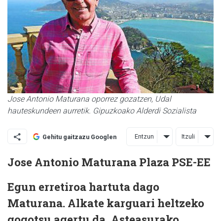
Jose Antonio Maturana oporrez gozatzen, Udal
hauteskundeen aurretik. Gipuzkoako Alderdi Sozialista
Entzun
Itzuli
Gehitu gaitzazu Googlen
Jose Antonio Maturana Plaza
PSE-EE
Egun erretiroa hartuta dago
Maturana. Alkate karguari heltzeko
gogotsu agertu da, Asteasurako