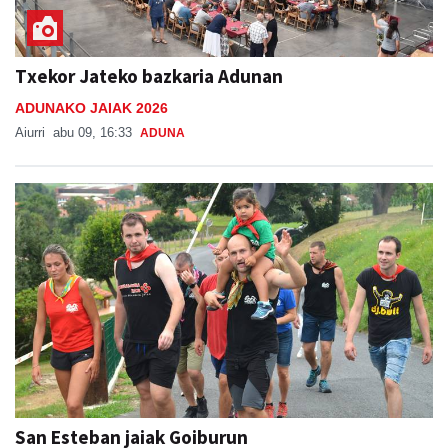
Txekor Jateko bazkaria Adunan
ADUNAKO JAIAK 2026
Aiurri
abu 09, 16:33
ADUNA
San Esteban jaiak Goiburun