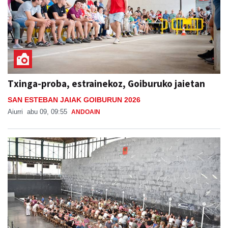
Txinga-proba, estrainekoz, Goiburuko jaietan
SAN ESTEBAN JAIAK GOIBURUN 2026
Aiurri
abu 09, 09:55
ANDOAIN