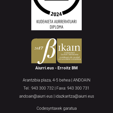
Aiurri.eus - Erroitz BM
Arantzibia plaza, 4-5 behea | ANDOAIN
Tel.: 943 300 732 | Faxa: 943 300 731
andoain@aiurri.eus | idazkaritza@aiurri.eus
Codesyntaxek garatua