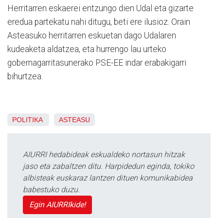
Herritarren eskaerei entzungo dien Udal eta gizarte
eredua partekatu nahi ditugu, beti ere ilusioz. Orain
Asteasuko herritarren eskuetan dago Udalaren
kudeaketa aldatzea, eta hurrengo lau urteko
gobernagarritasunerako PSE-EE indar erabakigarri
bihurtzea.
POLITIKA
ASTEASU
AIURRI hedabideak eskualdeko nortasun hitzak
jaso eta zabaltzen ditu. Harpidedun eginda, tokiko
albisteak euskaraz lantzen dituen komunikabidea
babestuko duzu.
Egin AIURRIkide!