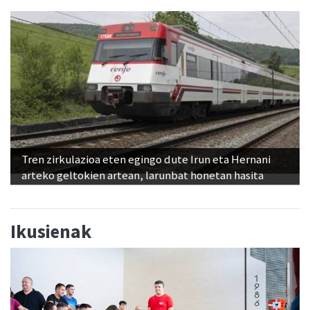
Tren zirkulazioa eten egingo dute Irun eta Hernani
arteko geltokien artean, larunbat honetan hasita
Ikusienak