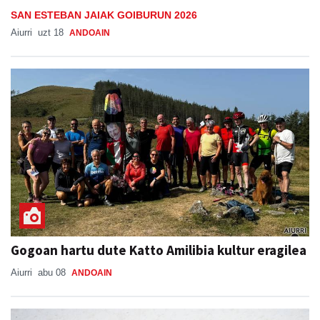
SAN ESTEBAN JAIAK GOIBURUN 2026
Aiurri
uzt 18
ANDOAIN
Gogoan hartu dute Katto Amilibia kultur eragilea
Aiurri
abu 08
ANDOAIN