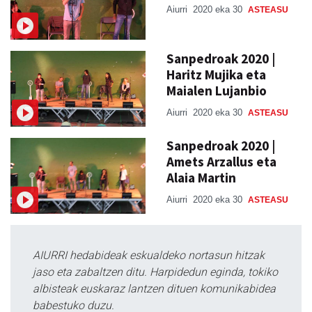
Aiurri
2020 eka 30
ASTEASU
Sanpedroak 2020 |
Haritz Mujika eta
Maialen Lujanbio
Aiurri
2020 eka 30
ASTEASU
Sanpedroak 2020 |
Amets Arzallus eta
Alaia Martin
Aiurri
2020 eka 30
ASTEASU
AIURRI hedabideak eskualdeko nortasun hitzak
jaso eta zabaltzen ditu. Harpidedun eginda, tokiko
albisteak euskaraz lantzen dituen komunikabidea
babestuko duzu.