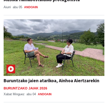
Aiurri
abu 05
ANDOAIN
Buruntzako jaien atarikoa, Ainhoa Aiertzarekin
BURUNTZAKO JAIAK 2026
Xabat Minguez
abu 04
ANDOAIN