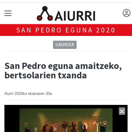
SAN PEDRO EGUNA 2020
SARRERA
San Pedro eguna amaitzeko,
bertsolarien txanda
Aiurri
2020ko ekainaren 30a