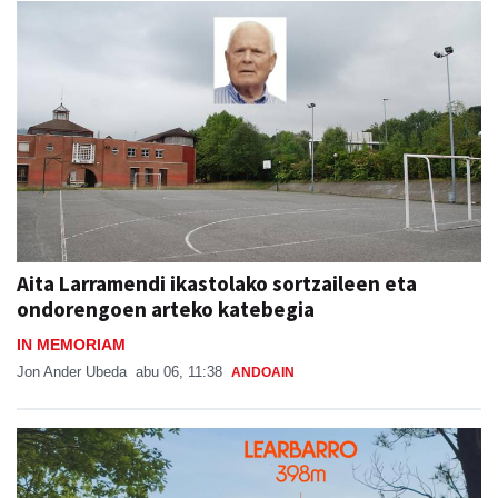
Aita Larramendi ikastolako sortzaileen eta
ondorengoen arteko katebegia
IN MEMORIAM
Jon Ander Ubeda
abu 06, 11:38
ANDOAIN