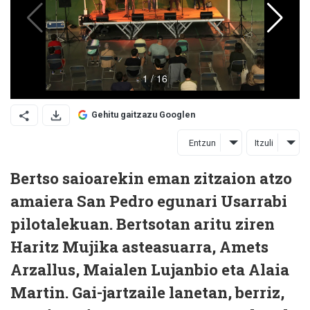
Gehitu gaitzazu Googlen
Entzun
Itzuli
Bertso saioarekin eman zitzaion atzo
amaiera San Pedro egunari Usarrabi
pilotalekuan. Bertsotan aritu ziren
Haritz Mujika asteasuarra, Amets
Arzallus, Maialen Lujanbio eta Alaia
Martin. Gai-jartzaile lanetan, berriz,