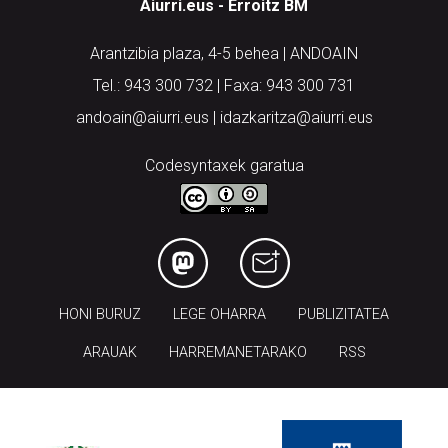
Aiurri.eus - Erroitz BM
Arantzibia plaza, 4-5 behea | ANDOAIN
Tel.: 943 300 732 | Faxa: 943 300 731
andoain@aiurri.eus | idazkaritza@aiurri.eus
Codesyntaxek garatua
HONI BURUZ
LEGE OHARRA
PUBLIZITATEA
ARAUAK
HARREMANETARAKO
RSS