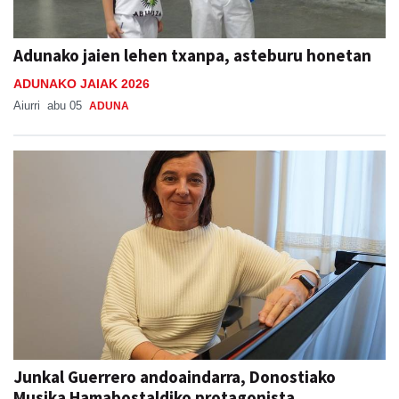
Adunako jaien lehen txanpa, asteburu honetan
ADUNAKO JAIAK 2026
Aiurri
abu 05
ADUNA
Junkal Guerrero andoaindarra, Donostiako
Musika Hamabostaldiko protagonista