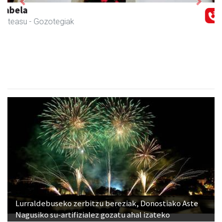
Previous
Next
Mandala terapiak
Asteasu
- Kinesiologia
Lurraldebuseko zerbitzu bereziak, Donostiako Aste
Nagusiko su-artifizialez gozatu ahal izateko