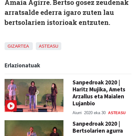
Amaia Agirre. Bertso gosez zeudenak
arratsalde ederra igaro zuten lau
bertsolarien istorioak entzuten.
GIZARTEA
ASTEASU
Erlazionatuak
Sanpedroak 2020 |
Haritz Mujika, Amets
Arzallus eta Maialen
Lujanbio
Aiurri
2020 eka 30
ASTEASU
Sanpedroak 2020 |
Bertsolarien agurra