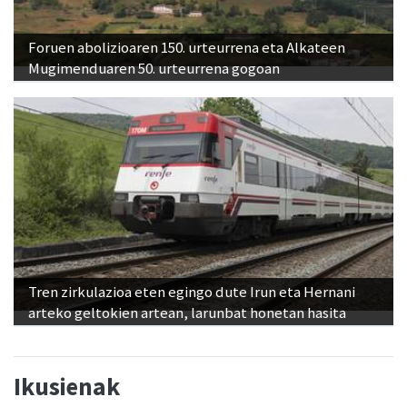
Foruen abolizioaren 150. urteurrena eta Alkateen
Mugimenduaren 50. urteurrena gogoan
Tren zirkulazioa eten egingo dute Irun eta Hernani
arteko geltokien artean, larunbat honetan hasita
Ikusienak