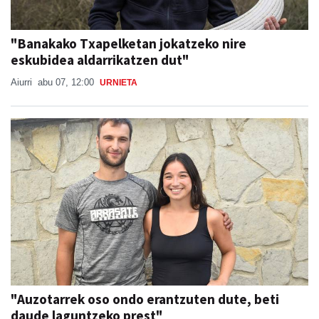
"Banakako Txapelketan jokatzeko nire
eskubidea aldarrikatzen dut"
Aiurri
abu 07, 12:00
URNIETA
"Auzotarrek oso ondo erantzuten dute, beti
daude laguntzeko prest"