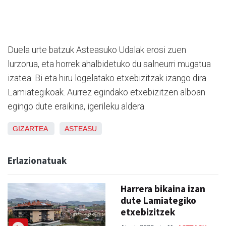
Duela urte batzuk Asteasuko Udalak erosi zuen
lurzorua, eta horrek ahalbidetuko du salneurri mugatua
izatea. Bi eta hiru logelatako etxebizitzak izango dira
Lamiategikoak. Aurrez egindako etxebizitzen alboan
egingo dute eraikina, igerileku aldera.
GIZARTEA
ASTEASU
Erlazionatuak
Harrera bikaina izan
dute Lamiategiko
etxebizitzek