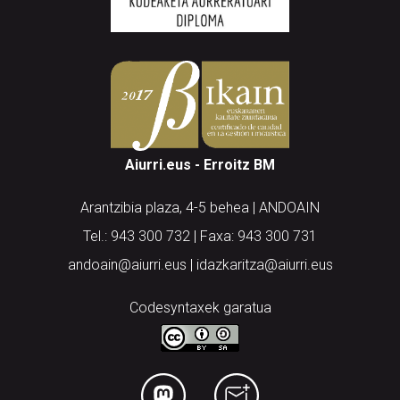
Aiurri.eus - Erroitz BM
Arantzibia plaza, 4-5 behea | ANDOAIN
Tel.: 943 300 732 | Faxa: 943 300 731
andoain@aiurri.eus | idazkaritza@aiurri.eus
Codesyntaxek garatua