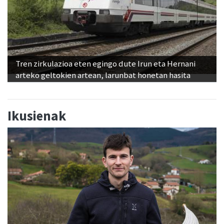
Tren zirkulazioa eten egingo dute Irun eta Hernani
arteko geltokien artean, larunbat honetan hasita
Ikusienak