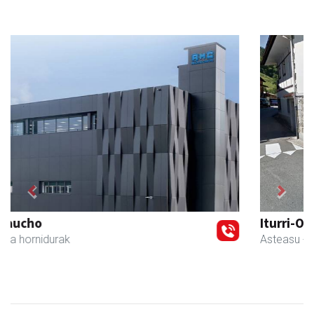
Previous
Next
Iturri-Ondo jatetxea
Asteasu
- Jatetxeak