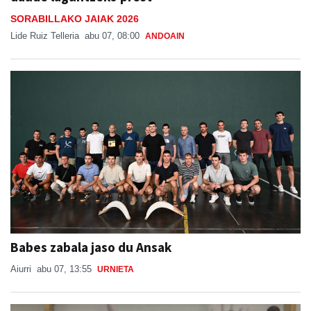
SORABILLAKO JAIAK 2026
Lide Ruiz Telleria
abu 07, 08:00
ANDOAIN
Babes zabala jaso du Ansak
Aiurri
abu 07, 13:55
URNIETA