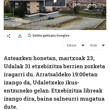
Gehitu gaitzazu Googlen
Entzun
Itzuli
Asteazken honetan, martxoak 23,
Udalak 31 etxebizitza berrien zozketa
iragarri du. Arratsaldeko 19:00etan
izango da, Udaletxeko ikus-
entzuneko gelan. Etxebizitza libreak
izango dira, baina salneurri mugatua
dute.