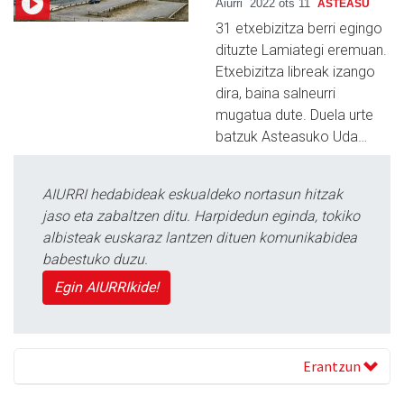
Aiurri
2022 ots 11
ASTEASU
31 etxebizitza berri egingo
dituzte Lamiategi eremuan.
Etxebizitza libreak izango
dira, baina salneurri
mugatua dute. Duela urte
batzuk Asteasuko Uda…
AIURRI hedabideak eskualdeko nortasun hitzak
jaso eta zabaltzen ditu. Harpidedun eginda, tokiko
albisteak euskaraz lantzen dituen komunikabidea
babestuko duzu.
Egin AIURRIkide!
Erantzun