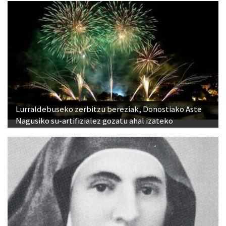
Lurraldebuseko zerbitzu bereziak, Donostiako Aste
Nagusiko su-artifizialez gozatu ahal izateko