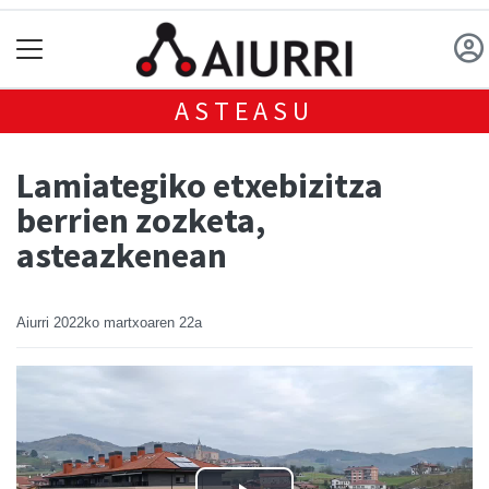
ASTEASU
Lamiategiko etxebizitza
berrien zozketa,
asteazkenean
Aiurri
2022ko martxoaren 22a