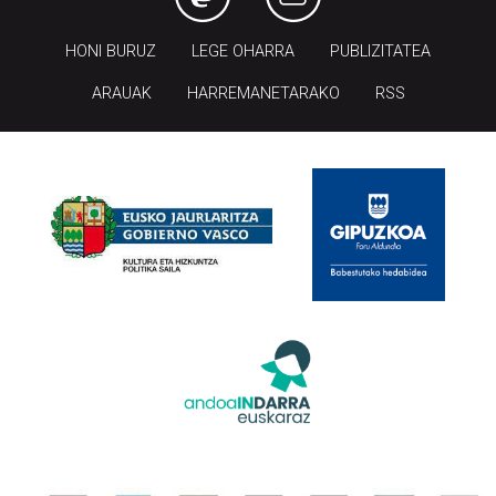
HONI BURUZ
LEGE OHARRA
PUBLIZITATEA
ARAUAK
HARREMANETARAKO
RSS