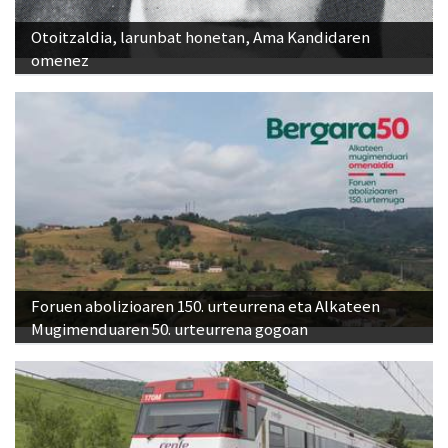
Otoitzaldia, larunbat honetan, Ama Kandidaren
omenez
Foruen abolizioaren 150. urteurrena eta Alkateen
Mugimenduaren 50. urteurrena gogoan