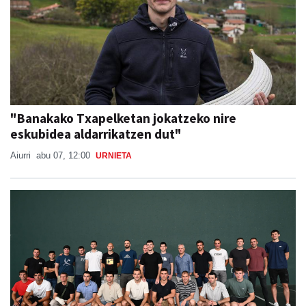
"Banakako Txapelketan jokatzeko nire
eskubidea aldarrikatzen dut"
Aiurri
abu 07, 12:00
URNIETA