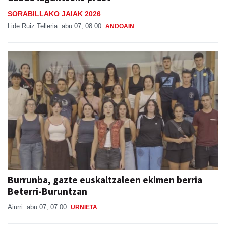
SORABILLAKO JAIAK 2026
Lide Ruiz Telleria
abu 07, 08:00
ANDOAIN
Burrunba, gazte euskaltzaleen ekimen berria
Beterri-Buruntzan
Aiurri
abu 07, 07:00
URNIETA