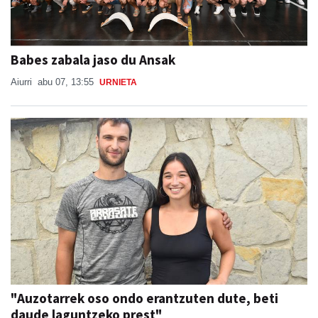
Babes zabala jaso du Ansak
Aiurri
abu 07, 13:55
URNIETA
"Auzotarrek oso ondo erantzuten dute, beti
daude laguntzeko prest"