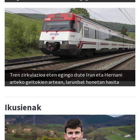
Tren zirkulazioa eten egingo dute Irun eta Hernani
arteko geltokien artean, larunbat honetan hasita
Ikusienak