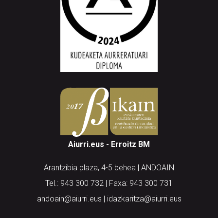
Aiurri.eus - Erroitz BM
Arantzibia plaza, 4-5 behea | ANDOAIN
Tel.: 943 300 732 | Faxa: 943 300 731
andoain@aiurri.eus | idazkaritza@aiurri.eus