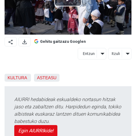
Gehitu gaitzazu Googlen
Entzun
Itzuli
KULTURA
ASTEASU
AIURRI hedabideak eskualdeko nortasun hitzak
jaso eta zabaltzen ditu. Harpidedun eginda, tokiko
albisteak euskaraz lantzen dituen komunikabidea
babestuko duzu.
Egin AIURRIkide!