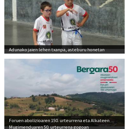
Adunako jaien lehen txanpa, asteburu honetan
Foruen abolizioaren 150. urteurrena eta Alkateen
Mugimenduaren 50. urteurrena gogoan