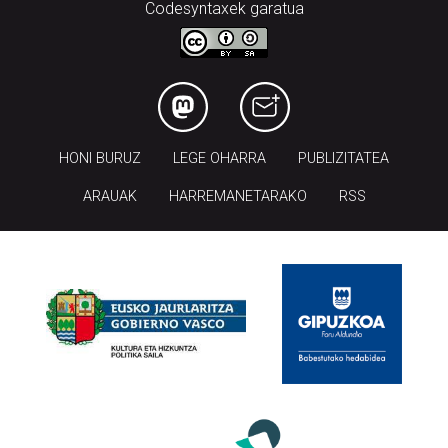
Codesyntaxek garatua
HONI BURUZ
LEGE OHARRA
PUBLIZITATEA
ARAUAK
HARREMANETARAKO
RSS