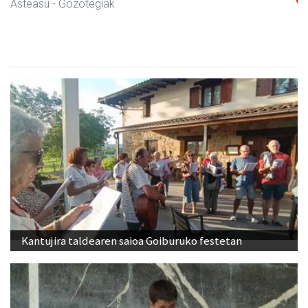
Asteasu
- Mekanizatuak
Kantujira taldearen saioa Goiburuko festetan