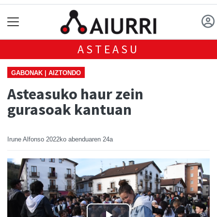
ASTEASU
GABONAK | AIZTONDO
Asteasuko haur zein
gurasoak kantuan
Irune Alfonso
2022ko abenduaren 24a