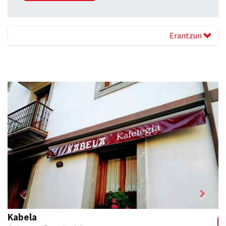
Erantzun
Previous
Next
Txortu mekanizaketa eta muntaketa