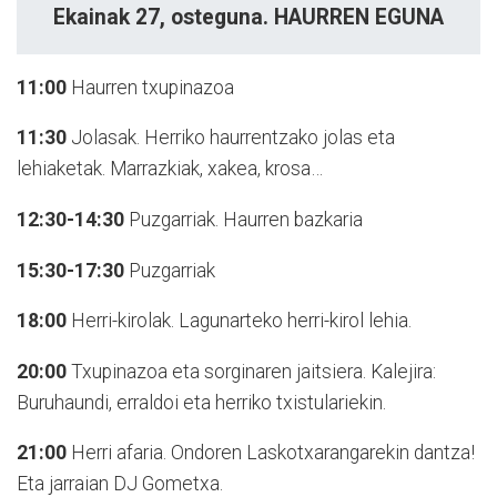
Ekainak 27, osteguna. HAURREN EGUNA
11:00
Haurren txupinazoa
11:30
Jolasak. Herriko haurrentzako jolas eta
lehiaketak. Marrazkiak, xakea, krosa…
12:30-14:30
Puzgarriak. Haurren bazkaria
15:30-17:30
Puzgarriak
18:00
Herri-kirolak. Lagunarteko herri-kirol lehia.
20:00
Txupinazoa eta sorginaren jaitsiera. Kalejira:
Buruhaundi, erraldoi eta herriko txistulariekin.
21:00
Herri afaria. Ondoren Laskotxarangarekin dantza!
Eta jarraian DJ Gometxa.