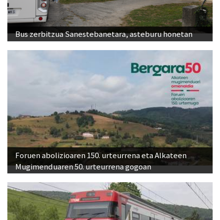
Bus zerbitzua Sanestebanetara, asteburu honetan
Foruen abolizioaren 150. urteurrena eta Alkateen
Mugimenduaren 50. urteurrena gogoan