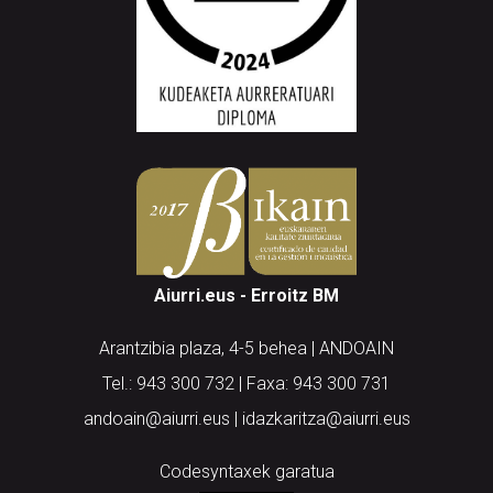
Aiurri.eus - Erroitz BM
Arantzibia plaza, 4-5 behea | ANDOAIN
Tel.: 943 300 732 | Faxa: 943 300 731
andoain@aiurri.eus | idazkaritza@aiurri.eus
Codesyntaxek garatua