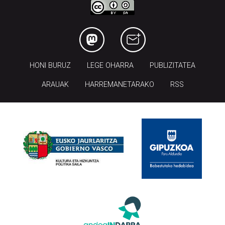
HONI BURUZ
LEGE OHARRA
PUBLIZITATEA
ARAUAK
HARREMANETARAKO
RSS