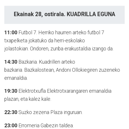
Ekainak 28, ostirala. KUADRILLA EGUNA
11:00
Futbol 7. Herriko haurren arteko futbol 7
txapelketa jokatuko da herri-eskolako
jolastokian. Ondoren, zunba erakustaldia izango da.
14:30
Bazkaria. Kuadrillen arteko
bazkaria. Bazkalostean, Andoni Ollokiegiren zuzeneko
emanaldia.
19:30
Elektrotxufla Elektrotxarangaren emanaldia
plazan, eta kalez kale.
22:30
Suzko zezena Plaza inguruan.
23:00
Erromeria Gabezin taldea.