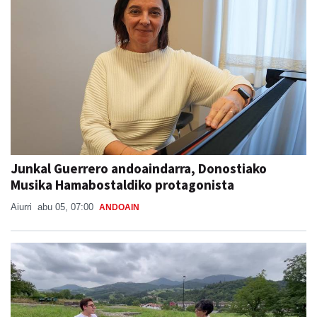
Junkal Guerrero andoaindarra, Donostiako
Musika Hamabostaldiko protagonista
Aiurri
abu 05, 07:00
ANDOAIN