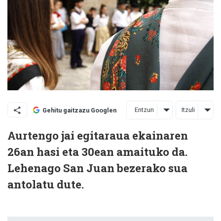
Entzun
Itzuli
Gehitu gaitzazu Googlen
Aurtengo jai egitaraua ekainaren
26an hasi eta 30ean amaituko da.
Lehenago San Juan bezerako sua
antolatu dute.