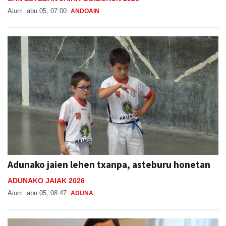
Aiurri
abu 05, 07:00
ANDOAIN
Adunako jaien lehen txanpa, asteburu honetan
ADUNAKO JAIAK 2026
Aiurri
abu 05, 08:47
ADUNA