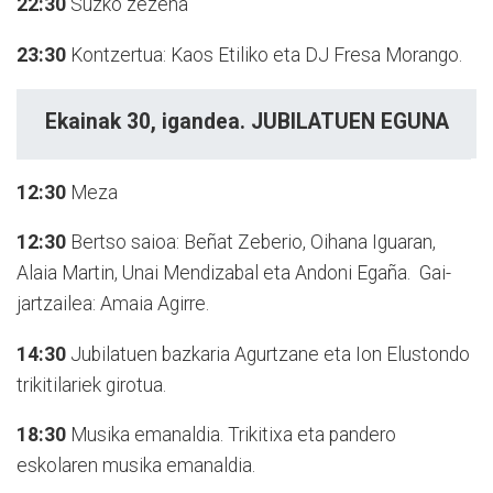
22:30
Suzko zezena
23:30
Kontzertua: Kaos Etiliko eta DJ Fresa Morango.
Ekainak 30, igandea. JUBILATUEN EGUNA
12:30
Meza
12:30
Bertso saioa: Beñat Zeberio, Oihana Iguaran,
Alaia Martin, Unai Mendizabal eta Andoni Egaña. Gai-
jartzailea: Amaia Agirre.
14:30
Jubilatuen bazkaria Agurtzane eta Ion Elustondo
trikitilariek girotua.
18:30
Musika emanaldia. Trikitixa eta pandero
eskolaren musika emanaldia.