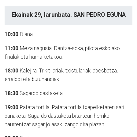
Ekainak 29, larunbata. SAN PEDRO EGUNA
10:00
Diana
11:00
Meza nagusia. Dantza-soka, pilota eskolako
finalak eta hamaiketakoa.
18:00
Kalejira. Trikitilariak, txistulariak, abesbatza,
erraldoi eta buruhandiak.
18:30
Sagardo dastaketa
19:00
Patata tortila. Patata tortila txapelketaren sari
banaketa. Sagardo dastaketa bitartean herriko
haurrentzat sagar jolasak izango dira plazan.