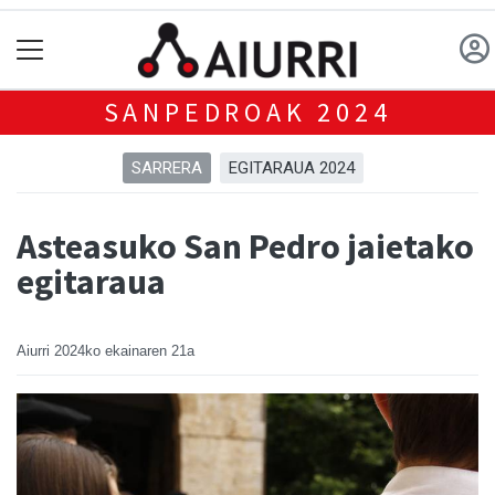
SANPEDROAK 2024
SARRERA
EGITARAUA 2024
Asteasuko San Pedro jaietako
egitaraua
Aiurri
2024ko ekainaren 21a