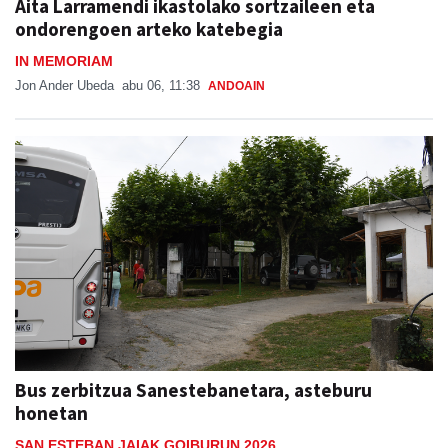
Aita Larramendi ikastolako sortzaileen eta
ondorengoen arteko katebegia
IN MEMORIAM
Jon Ander Ubeda
abu 06, 11:38
ANDOAIN
Bus zerbitzua Sanestebanetara, asteburu
honetan
SAN ESTEBAN JAIAK GOIBURUN 2026