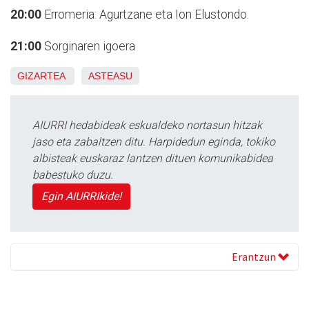
20:00
Erromeria: Agurtzane eta Ion Elustondo.
21:00
Sorginaren igoera
GIZARTEA
ASTEASU
AIURRI hedabideak eskualdeko nortasun hitzak
jaso eta zabaltzen ditu. Harpidedun eginda, tokiko
albisteak euskaraz lantzen dituen komunikabidea
babestuko duzu.
Egin AIURRIkide!
Erantzun