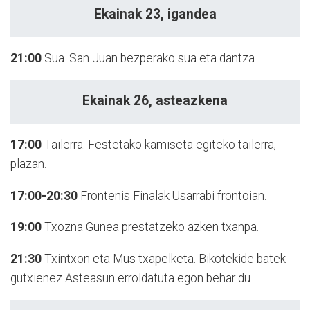
Ekainak 23, igandea
21:00
Sua. San Juan bezperako sua eta dantza.
Ekainak 26, asteazkena
17:00
Tailerra. Festetako kamiseta egiteko tailerra,
plazan.
17:00-20:30
Frontenis Finalak Usarrabi frontoian.
19:00
Txozna Gunea prestatzeko azken txanpa.
21:30
Txintxon eta Mus txapelketa. Bikotekide batek
gutxienez Asteasun erroldatuta egon behar du.