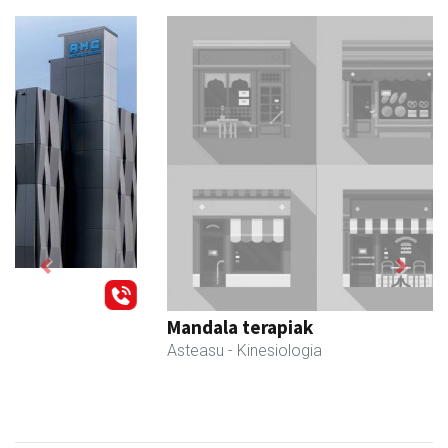
Previous
Next
Mandala terapiak
Asteasu
- Kinesiologia