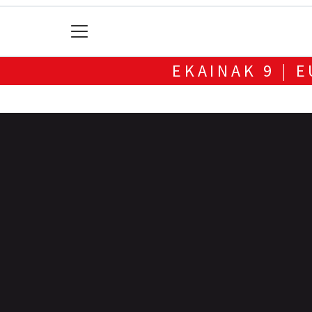
EKAINAK 9 |