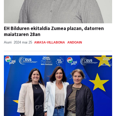
EH Bilduren ekitaldia Zumea plazan, datorren
maiatzaren 28an
Aiurri
2024 mai 25
AMASA-VILLABONA
ANDOAIN