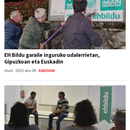
EH Bildu garaile inguruko udalerrietan,
Gipuzkoan eta Euskadin
Aiurri
2024 eka 09
ANDOAIN