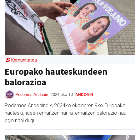
Komunitatea
Europako hauteskundeen
balorazioa
Podemos Andoain
2024 eka 10
ANDOAIN
Podemos Andoaindik, 2024ko ekainaren 9ko Europako
hauteskundeen emaitzen harira, emaitzen balorazio hau
egin nahi dugu: