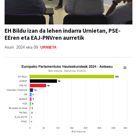
EH Bildu izan da lehen indarra Urnietan, PSE-
EEren eta EAJ-PNVren aurretik
Aiurri
2024 eka 09
URNIETA