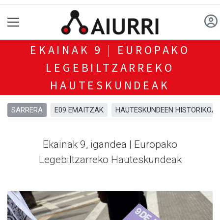
EKAINAK 9 | EUROPAKO
LEGEBILTZARREKO
HAUTESKUNDEAK
SARRERA
E09 EMAITZAK
HAUTESKUNDEEN HISTORIKOA
Ekainak 9, igandea | Europako
Legebiltzarreko Hauteskundeak