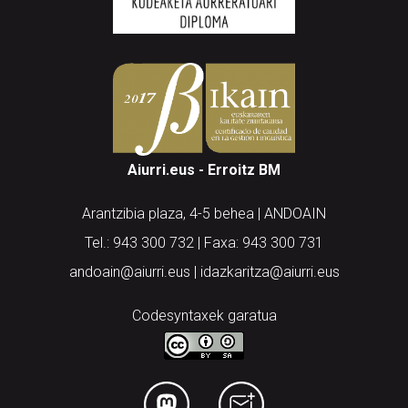
Aiurri.eus - Erroitz BM
Arantzibia plaza, 4-5 behea | ANDOAIN
Tel.: 943 300 732 | Faxa: 943 300 731
andoain@aiurri.eus | idazkaritza@aiurri.eus
Codesyntaxek garatua