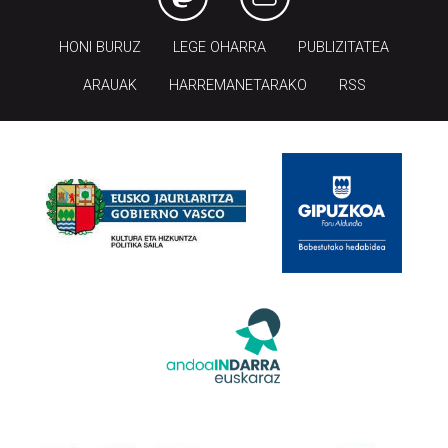
HONI BURUZ
LEGE OHARRA
PUBLIZITATEA
ARAUAK
HARREMANETARAKO
RSS