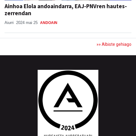
Ainhoa Elola andoaindarra, EAJ-PNVren hautes-
zerrendan
Aiurri
2024 mai 25
ANDOAIN
»» Albiste gehiago