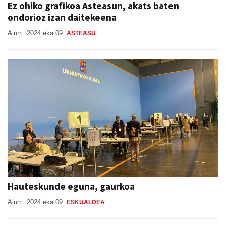
Ez ohiko grafikoa Asteasun, akats baten
ondorioz izan daitekeena
Aiurri
2024 eka 09
ASTEASU
Hauteskunde eguna, gaurkoa
Aiurri
2024 eka 09
ESKUALDEA