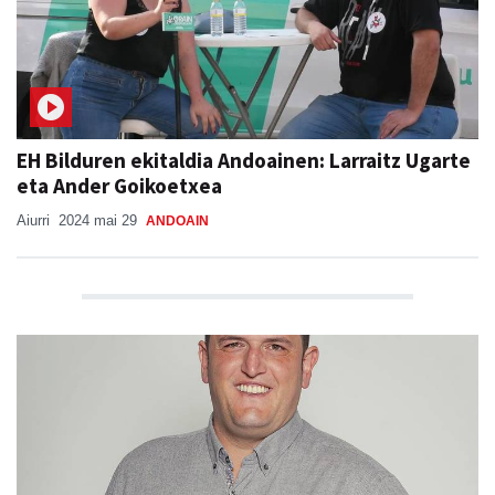
EH Bilduren ekitaldia Andoainen: Larraitz Ugarte
eta Ander Goikoetxea
Aiurri
2024 mai 29
ANDOAIN