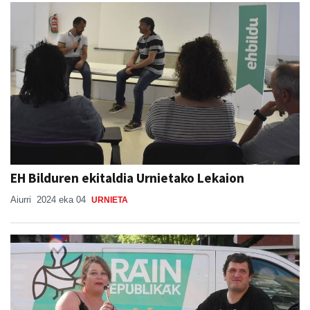
EH Bilduren ekitaldia Urnietako Lekaion
Aiurri
2024 eka 04
URNIETA