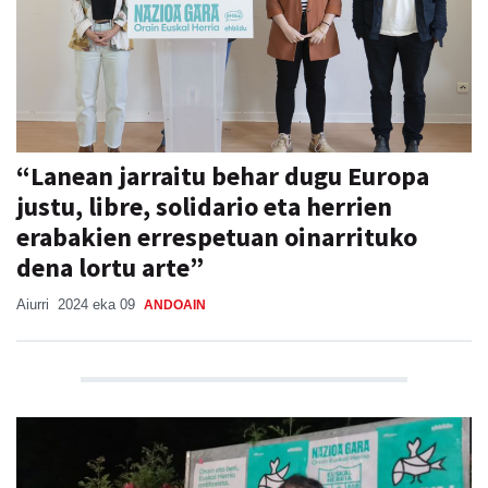
“Lanean jarraitu behar dugu Europa
justu, libre, solidario eta herrien
erabakien errespetuan oinarrituko
dena lortu arte”
Aiurri
2024 eka 09
ANDOAIN