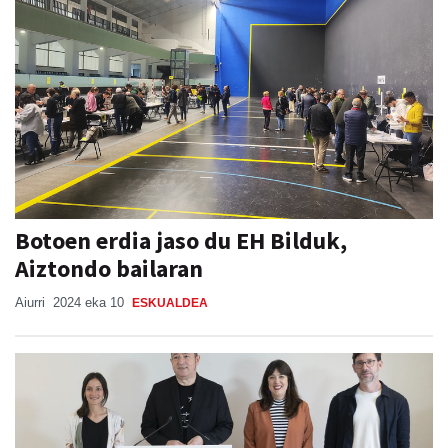
Botoen erdia jaso du EH Bilduk,
Aiztondo bailaran
Aiurri
2024 eka 10
ESKUALDEA