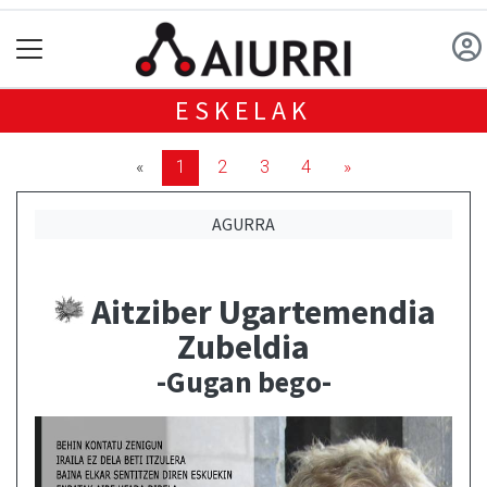
ESKELAK
«
1
2
3
4
»
AGURRA
Aitziber Ugartemendia
Zubeldia
-Gugan bego-