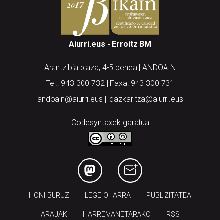
Aiurri.eus - Erroitz BM
Arantzibia plaza, 4-5 behea | ANDOAIN
Tel.: 943 300 732 | Faxa: 943 300 731
andoain@aiurri.eus | idazkaritza@aiurri.eus
Codesyntaxek garatua
HONI BURUZ
LEGE OHARRA
PUBLIZITATEA
ARAUAK
HARREMANETARAKO
RSS