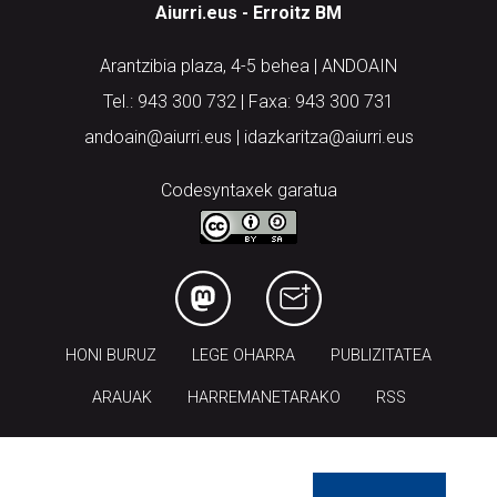
Aiurri.eus - Erroitz BM
Arantzibia plaza, 4-5 behea | ANDOAIN
Tel.: 943 300 732 | Faxa: 943 300 731
andoain@aiurri.eus | idazkaritza@aiurri.eus
Codesyntaxek garatua
HONI BURUZ
LEGE OHARRA
PUBLIZITATEA
ARAUAK
HARREMANETARAKO
RSS