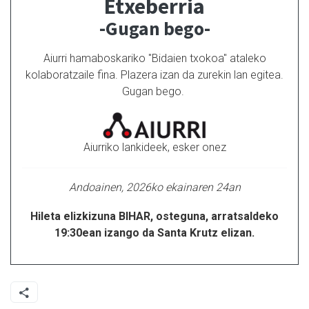
Etxeberria
-Gugan bego-
Aiurri hamaboskariko "Bidaien txokoa" ataleko
kolaboratzaile fina. Plazera izan da zurekin lan egitea.
Gugan bego.
Aiurriko lankideek, esker onez
Andoainen, 2026ko ekainaren 24an
Hileta elizkizuna BIHAR, osteguna, arratsaldeko
19:30ean izango da Santa Krutz elizan.