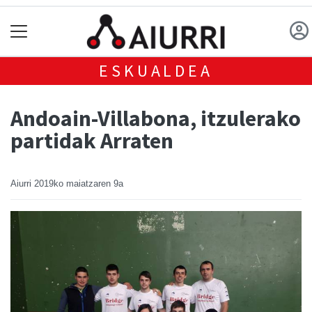
ESKUALDEA
Andoain-Villabona, itzulerako
partidak Arraten
Aiurri
2019ko maiatzaren 9a