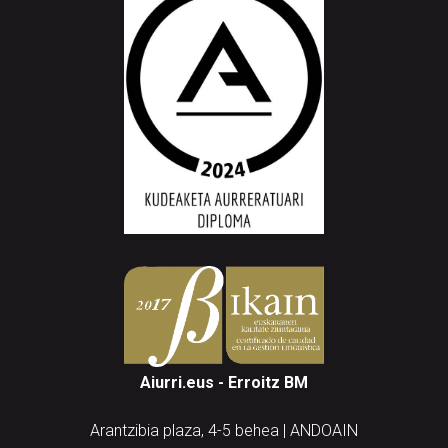
Aiurri.eus - Erroitz BM
Arantzibia plaza, 4-5 behea | ANDOAIN