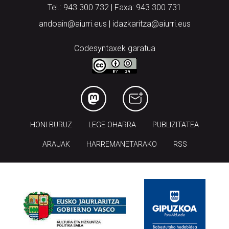
Tel.: 943 300 732 | Faxa: 943 300 731
andoain@aiurri.eus | idazkaritza@aiurri.eus
Codesyntaxek garatua
HONI BURUZ
LEGE OHARRA
PUBLIZITATEA
ARAUAK
HARREMANETARAKO
RSS