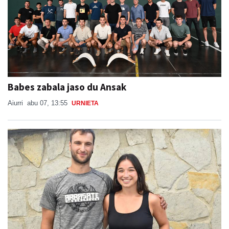
Babes zabala jaso du Ansak
Aiurri
abu 07, 13:55
URNIETA