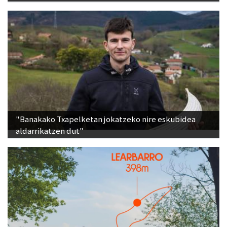
"Banakako Txapelketan jokatzeko nire eskubidea
aldarrikatzen dut"