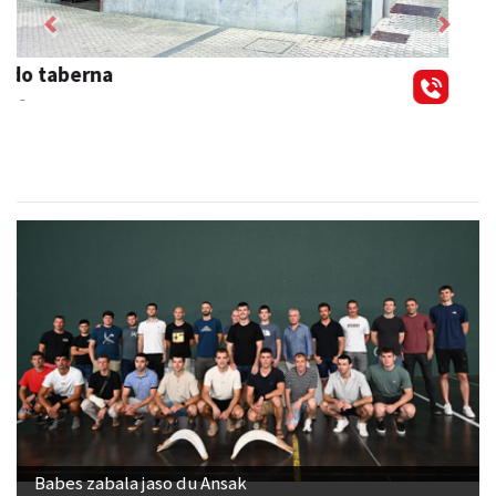
Previous
Next
Barn trasteleku eta biltegi txikien alokairua
Urnieta
- Trastelekuak
Babes zabala jaso du Ansak