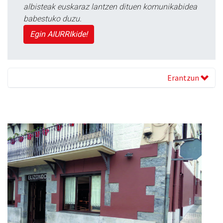
albisteak euskaraz lantzen dituen komunikabidea
babestuko duzu.
Egin AIURRIkide!
Erantzun