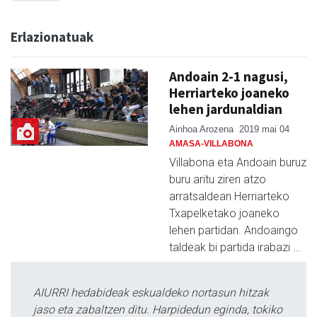
Erlazionatuak
Andoain 2-1 nagusi,
Herriarteko joaneko
lehen jardunaldian
Ainhoa Arozena
2019 mai 04
AMASA-VILLABONA
Villabona eta Andoain buruz
buru aritu ziren atzo
arratsaldean Herriarteko
Txapelketako joaneko
lehen partidan. Andoaingo
taldeak bi partida irabazi …
AIURRI hedabideak eskualdeko nortasun hitzak
jaso eta zabaltzen ditu. Harpidedun eginda, tokiko