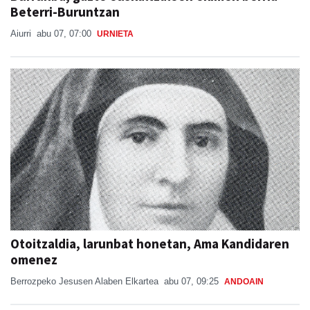
Beterri-Buruntzan
Aiurri
abu 07, 07:00
URNIETA
Otoitzaldia, larunbat honetan, Ama Kandidaren
omenez
Berrozpeko Jesusen Alaben Elkartea
abu 07, 09:25
ANDOAIN