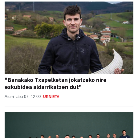
"Banakako Txapelketan jokatzeko nire
eskubidea aldarrikatzen dut"
Aiurri
abu 07, 12:00
URNIETA