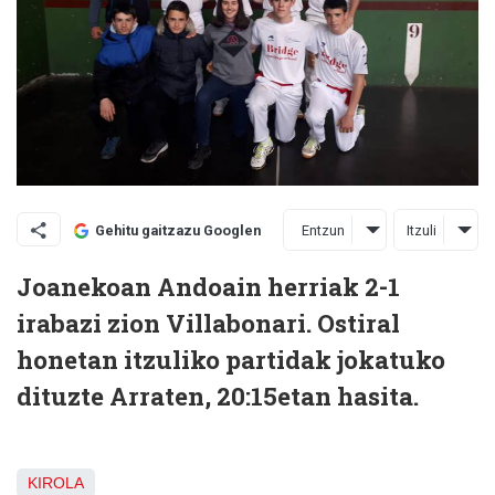
Entzun
Itzuli
Gehitu gaitzazu Googlen
Joanekoan Andoain herriak 2-1
irabazi zion Villabonari. Ostiral
honetan itzuliko partidak jokatuko
dituzte Arraten, 20:15etan hasita.
KIROLA