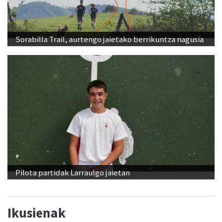
Sorabilla Trail, aurtengo jaietako berrikuntza nagusia
Pilota partidak Larraulgo jaietan
Ikusienak