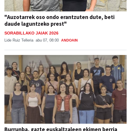
"Auzotarrek oso ondo erantzuten dute, beti
daude laguntzeko prest"
SORABILLAKO JAIAK 2026
Lide Ruiz Telleria
abu 07, 08:00
ANDOAIN
Burrunba, gazte euskaltzaleen ekimen berria