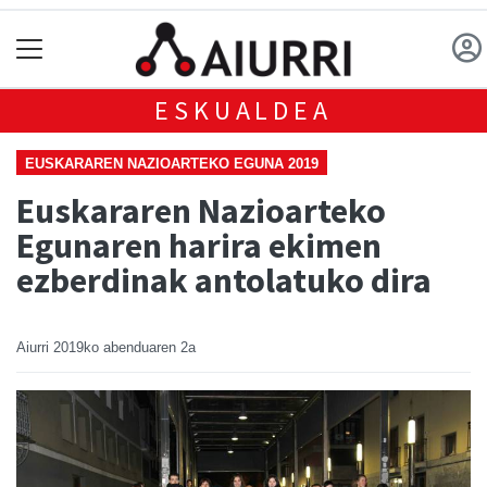
ESKUALDEA
EUSKARAREN NAZIOARTEKO EGUNA 2019
Euskararen Nazioarteko
Egunaren harira ekimen
ezberdinak antolatuko dira
Aiurri
2019ko abenduaren 2a