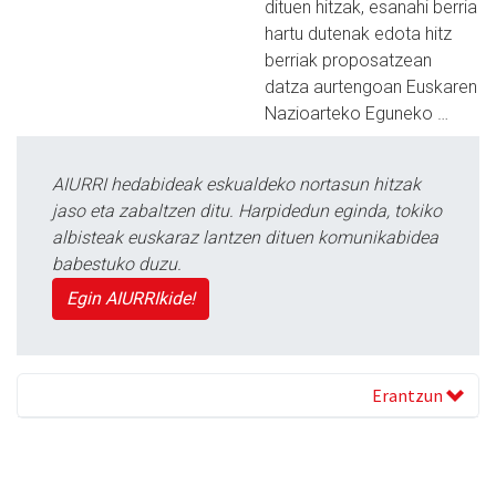
dituen hitzak, esanahi berria
hartu dutenak edota hitz
berriak proposatzean
datza aurtengoan Euskaren
Nazioarteko Eguneko …
AIURRI hedabideak eskualdeko nortasun hitzak
jaso eta zabaltzen ditu. Harpidedun eginda, tokiko
albisteak euskaraz lantzen dituen komunikabidea
babestuko duzu.
Egin AIURRIkide!
Erantzun