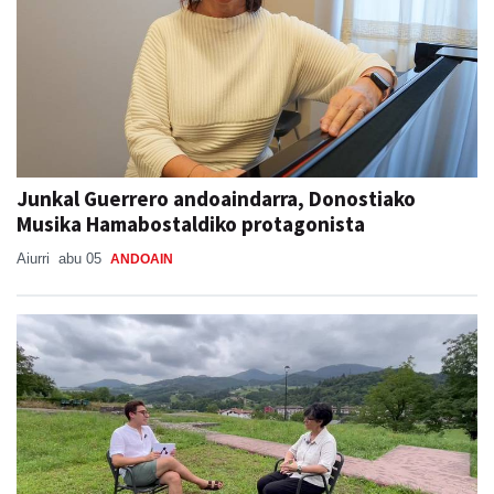
Junkal Guerrero andoaindarra, Donostiako
Musika Hamabostaldiko protagonista
Aiurri
abu 05
ANDOAIN