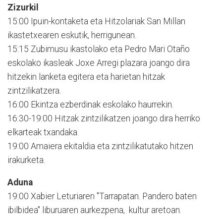
Zizurkil
15:00 Ipuin-kontaketa eta Hitzolariak San Millan
ikastetxearen eskutik, herrigunean.
15:15 Zubimusu ikastolako eta Pedro Mari Otaño
eskolako ikasleak Joxe Arregi plazara joango dira
hitzekin lanketa egitera eta harietan hitzak
zintzilikatzera.
16:00 Ekintza ezberdinak eskolako haurrekin.
16:30-19:00 Hitzak zintzilikatzen joango dira herriko
elkarteak txandaka.
19:00 Amaiera ekitaldia eta zintzilikatutako hitzen
irakurketa.
Aduna
19:00 Xabier Leturiaren "Tarrapatan. Pandero baten
ibilbidea" liburuaren aurkezpena, kultur aretoan.