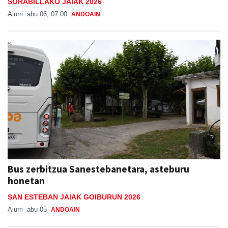
SORABILLAKO JAIAK 2026
Aiurri
abu 06, 07:00
ANDOAIN
Bus zerbitzua Sanestebanetara, asteburu
honetan
SAN ESTEBAN JAIAK GOIBURUN 2026
Aiurri
abu 05
ANDOAIN