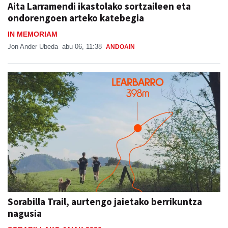
Aita Larramendi ikastolako sortzaileen eta
ondorengoen arteko katebegia
IN MEMORIAM
Jon Ander Ubeda
abu 06, 11:38
ANDOAIN
Sorabilla Trail, aurtengo jaietako berrikuntza
nagusia