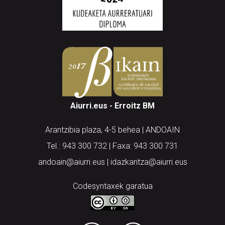
Aiurri.eus - Erroitz BM
Arantzibia plaza, 4-5 behea | ANDOAIN
Tel.: 943 300 732 | Faxa: 943 300 731
andoain@aiurri.eus | idazkaritza@aiurri.eus
Codesyntaxek garatua