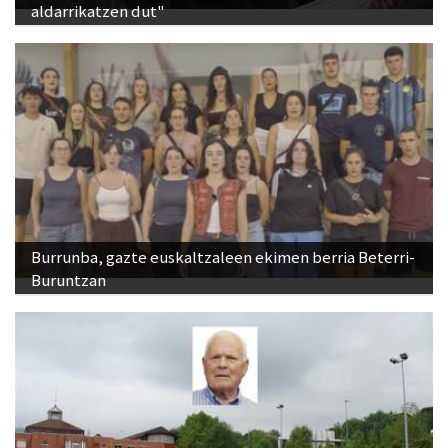
aldarrikatzen dut"
Burrunba, gazte euskaltzaleen ekimen berria Beterri-
Buruntzan