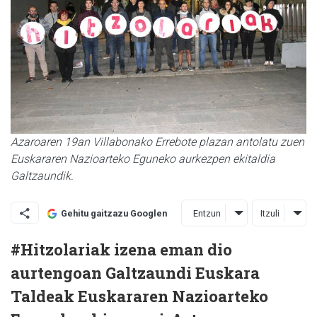
Azaroaren 19an Villabonako Errebote plazan antolatu zuen
Euskararen Nazioarteko Eguneko aurkezpen ekitaldia
Galtzaundik.
Entzun
Itzuli
Gehitu gaitzazu Googlen
#Hitzolariak izena eman dio
aurtengoan Galtzaundi Euskara
Taldeak Euskararen Nazioarteko