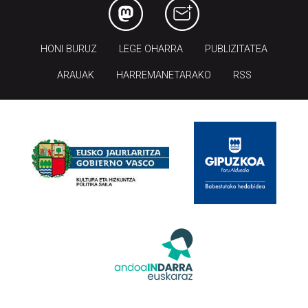
HONI BURUZ
LEGE OHARRA
PUBLIZITATEA
ARAUAK
HARREMANETARAKO
RSS