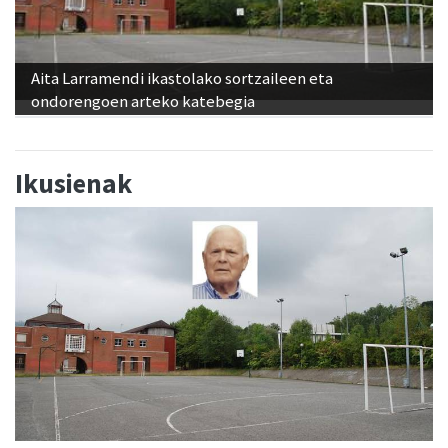
Aita Larramendi ikastolako sortzaileen eta
ondorengoen arteko katebegia
Ikusienak