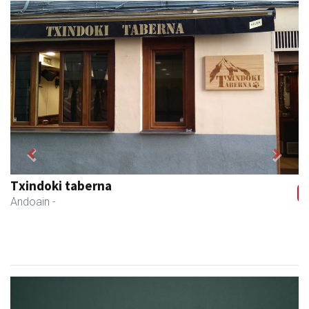
Previous
Next
Txindoki taberna
Andoain
-