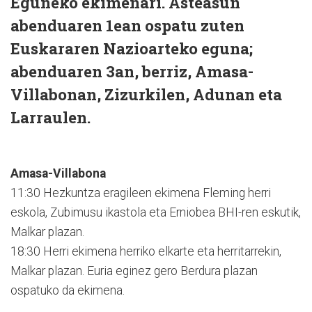
Eguneko ekimenari. Asteasun
abenduaren 1ean ospatu zuten
Euskararen Nazioarteko eguna;
abenduaren 3an, berriz, Amasa-
Villabonan, Zizurkilen, Adunan eta
Larraulen.
Amasa-Villabona
11:30 Hezkuntza eragileen ekimena Fleming herri
eskola, Zubimusu ikastola eta Erniobea BHI-ren eskutik,
Malkar plazan.
18:30 Herri ekimena herriko elkarte eta herritarrekin,
Malkar plazan. Euria eginez gero Berdura plazan
ospatuko da ekimena.