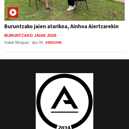
Buruntzako jaien atarikoa, Ainhoa Aiertzarekin
BURUNTZAKO JAIAK 2026
Xabat Minguez
abu 04
ANDOAIN