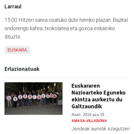
Larraul
15:00 Hitzen sarea osatuko dute herriko plazan. Bazkal
ondorengo kafea, txokolatea eta goxoa eskainiko
dituzte.
EUSKARA
Erlazionatuak
Euskararen
Nazioarteko Eguneko
ekintza aurkeztu du
Galtzaundik
Aiurri
2019 aza 19
AMASA-VILLABONA
Jendeak aurretik ezagutzen