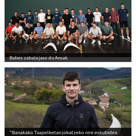
Babes zabala jaso du Ansak
"Banakako Txapelketan jokatzeko nire eskubidea