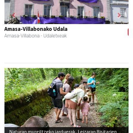
Previous
Next
Francisco Mendikute
Andoain
- Harategiak
Naturan murgiltzeko jarduerak, Leizaran Bisitarien