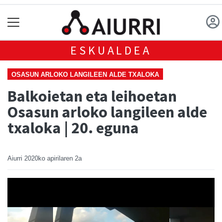
ESKUALDEA
OSASUN ARLOKO LANGILEEN ALDE TXALOKA
Balkoietan eta leihoetan
Osasun arloko langileen alde
txaloka | 20. eguna
Aiurri
2020ko apirilaren 2a