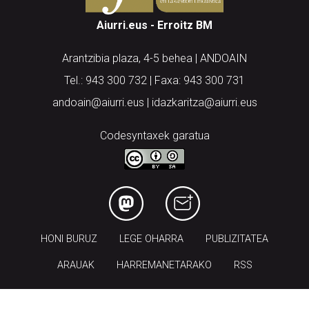
Aiurri.eus - Erroitz BM
Arantzibia plaza, 4-5 behea | ANDOAIN
Tel.: 943 300 732 | Faxa: 943 300 731
andoain@aiurri.eus | idazkaritza@aiurri.eus
Codesyntaxek garatua
HONI BURUZ
LEGE OHARRA
PUBLIZITATEA
ARAUAK
HARREMANETARAKO
RSS