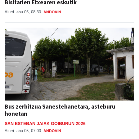
Bisitarien Etxearen eskutik
Aiurri
abu 05, 08:30
ANDOAIN
Bus zerbitzua Sanestebanetara, asteburu
honetan
SAN ESTEBAN JAIAK GOIBURUN 2026
Aiurri
abu 05, 07:00
ANDOAIN