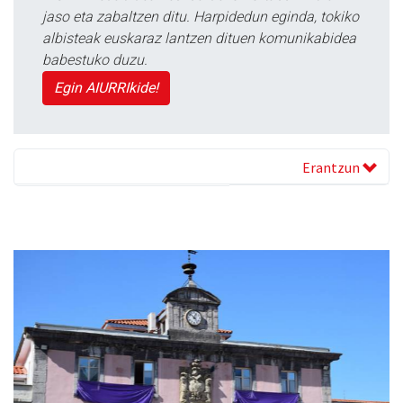
jaso eta zabaltzen ditu. Harpidedun eginda, tokiko
albisteak euskaraz lantzen dituen komunikabidea
babestuko duzu.
Egin AIURRIkide!
Erantzun