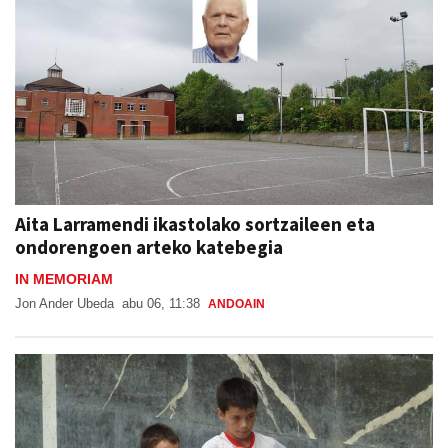
Aita Larramendi ikastolako sortzaileen eta
ondorengoen arteko katebegia
IN MEMORIAM
Jon Ander Ubeda
abu 06, 11:38
ANDOAIN