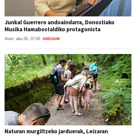
Junkal Guerrero andoaindarra, Donostiako
Musika Hamabostaldiko protagonista
Aiurri
abu 05, 07:00
ANDOAIN
Naturan murgiltzeko jarduerak, Leizaran