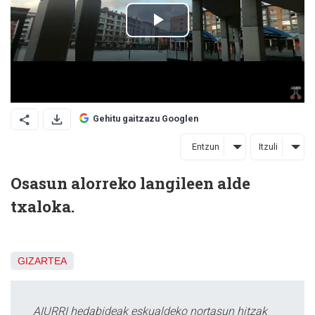
Gehitu gaitzazu Googlen
Entzun
Itzuli
Osasun alorreko langileen alde
txaloka.
GIZARTEA
AIURRI hedabideak eskualdeko nortasun hitzak