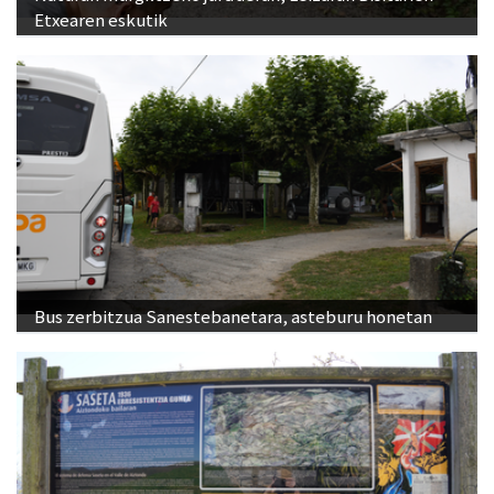
Etxearen eskutik
Bus zerbitzua Sanestebanetara, asteburu honetan