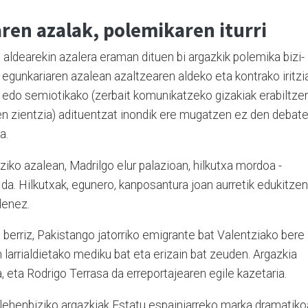
en azalak, polemikaren iturri
aldearekin azalera eraman dituen bi argazkik polemika bizi-
 egunkariaren azalean azaltzearen aldeko eta kontrako iritzi
at edo semiotikako (zerbait komunikatzeko gizakiak erabiltze
ituen zientzia) adituentzat inondik ere mugatzen ez den debat
a.
ziko azalean, Madrilgo elur palazioan, hilkutxa mordoa -
i da. Hilkutxak, egunero, kanposantura joan aurretik edukitzen
denez.
, berriz, Pakistango jatorriko emigrante bat Valentziako bere
 larrialdietako mediku bat eta erizain bat zeuden. Argazkia
da, eta Rodrigo Terrasa da erreportajearen egile kazetaria.
 lehenbiziko argazkiak Estatu espainiarreko marka dramatiko