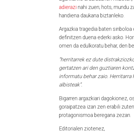
adierazi
nahi zuen; hots, mundu za
handiena daukana biztanleko.
Argazkia tragedia baten sinboloa
definitzen duena ederki asko. Hor
omen da edulkoratu behar, den bez
“h
erritarrek ez dute distrakziozko
gertatzen ari den guztiaren kont
informatu behar zaio. Herritarra
albisteak”.
Bigarren argazkiari dagokionez, 
goraipatzea izan zen erabili zute
protagonismoa beregana zezan.
Editorialen ziotenez,