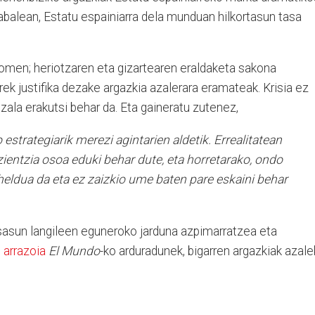
balean, Estatu espainiarra dela munduan hilkortasun tasa
 omen; heriotzaren eta gizartearen eraldaketa sakona
rek justifika dezake argazkia azalerara eramateak. Krisia ez
ala erakutsi behar da. Eta gaineratu zutenez,
 estrategiarik merezi agintarien aldetik. Errealitatean
zientzia osoa eduki behar dute, eta horretarako, ondo
 heldua da eta ez zaizkio ume baten pare eskaini behar
osasun langileen eguneroko jarduna azpimarratzea eta
n
arrazoia
El Mundo
-ko arduradunek, bigarren argazkiak azal