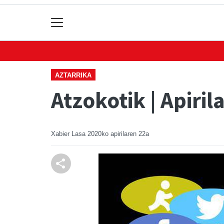
AZTARRIKA
Atzokotik | Apiril
Xabier Lasa
2020ko apirilaren 22a