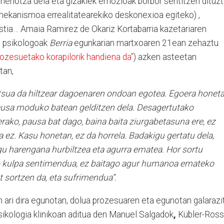
 heriotza dela eta gizakiek emozioak borbor sentitzen dituzt
 mekanismoa errealitatearekiko deskonexioa egiteko) ,
ustia… Amaia Ramirez de Okariz Kortabarria kazetariaren
re psikologoak
Berria
egunkarian martxoaren 21ean zehaztu
ozesuetako korapilorik handiena da”
) azken asteetan
tan,
itsua da hiltzear dagoenaren ondoan egotea. Egoera honeta
ausa moduko batean gelditzen dela. Desagertutako
rako, pausa bat dago, baina baita ziurgabetasuna ere, ez
a ez. Kasu honetan, ez da horrela. Badakigu gertatu dela,
igu harengana hurbiltzea eta agurra ematea. Hor sortu
do kulpa sentimendua, ez baitago agur humanoa emateko
t sortzen da, eta sufrimendua”.
en ari dira egunotan, dolua prozesuaren eta egunotan galarazi
sikologia klinikoan aditua den Manuel Salgadok
,
Kübler-Ross