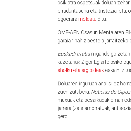
psikiatra ospetsuak doluan zehar 
erruduntasuna eta tristezia, eta,
egoerara
moldatu
ditu.
OME-AEN Osasun Mentalaren Elk
garaian nahiz bestela jarraitzeko 
Euskadi Irratia
-n igande goizetan
kazetariak Zigor Egiarte psikologo
aholku eta argibideak
eskaini zitu
Doluaren inguruan analisi ez horr
zuen zutabera,
Noticias de Gipu
muxuak eta besarkadak eman edo 
jarrera (zale amorratuak, antisozia
gero.