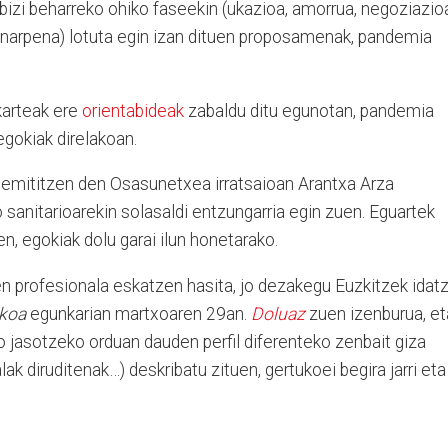
bizi beharreko ohiko faseekin (ukazioa, amorrua, negoziazio
 onarpena) lotuta egin izan dituen proposamenak, pandemia
arteak ere
orientabideak
zabaldu ditu egunotan, pandemia
egokiak direlakoan.
 emititzen den Osasunetxea irratsaioan Arantxa Arza
 sanitarioarekin solasaldi entzungarria egin zuen. Eguartek
en, egokiak dolu garai ilun honetarako.
en profesionala eskatzen hasita, jo dezakegu Euzkitzek idatz
zkoa
egunkarian martxoaren 29an.
Doluaz
zuen izenburua, et
jasotzeko orduan dauden perfil diferenteko zenbait giza
lak diruditenak…) deskribatu zituen, gertukoei begira jarri eta