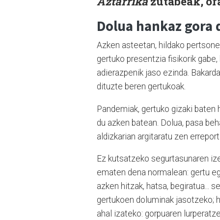
Aztarrika
zutabeak, o
Dolua hankaz gora
Azken asteetan, hildako pertsone
gertuko presentzia fisikorik gabe
adierazpenik jaso ezinda. Bakarda
dituzte beren gertukoak.
Pandemiak, gertuko gizaki baten h
du azken batean. Dolua, pasa be
aldizkarian argitaratu zen errepor
Ez kutsatzeko segurtasunaren izen
ematen dena normalean: gertu eg
azken hitzak, hatsa, begiratua... s
gertukoen doluminak jasotzeko; hi
ahal izateko: gorpuaren lurperatz