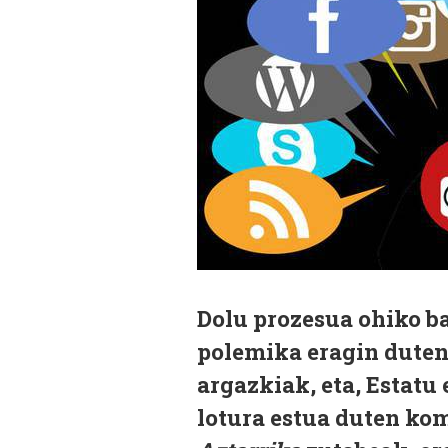
Dolu prozesua ohiko ba
polemika eragin dute
argazkiak, eta, Estat
lotura estua duten ko