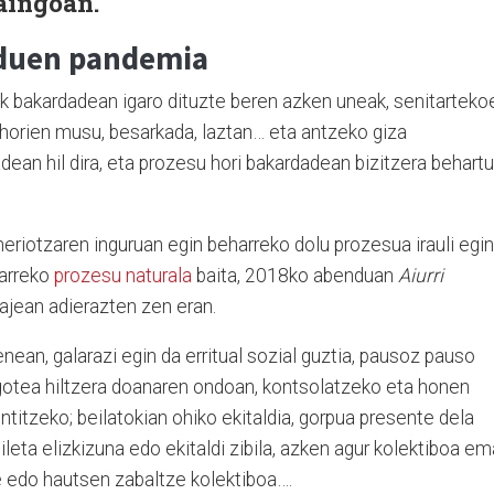
raingoan.
 duen pandemia
k bakardadean igaro dituzte beren azken uneak, senitarteko
, horien musu, besarkada, laztan… eta antzeko giza
dean hil dira, eta prozesu hori bakardadean bizitzera behartu
eriotzaren inguruan egin beharreko dolu prozesua irauli egin
harreko
prozesu naturala
baita, 2018ko abenduan
Aiurri
tajean adierazten zen eran.
ean, galarazi egin da erritual sozial guztia, pausoz pauso
otea hiltzera doanaren ondoan, kontsolatzeko eta honen
entitzeko; beilatokian ohiko ekitaldia, gorpua presente dela
leta elizkizuna edo ekitaldi zibila, azken agur kolektiboa e
e edo hautsen zabaltze kolektiboa….