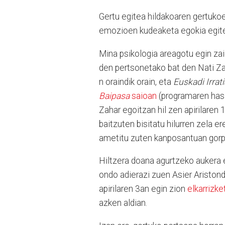
Gertu egitea hildakoaren gertukoe
emozioen kudeaketa egokia egite
Mina psikologia areagotu egin zai
den pertsonetako bat den Nati Za
n oraindik orain, eta
Euskadi Irrati
Baipasa
saioan
(programaren hasi
Zahar egoitzan hil zen apirilaren
baitzuten bisitatu hilurren zela er
ametitu zuten kanposantuan gorp
Hiltzera doana agurtzeko aukera e
ondo adierazi zuen Asier Ariston
apirilaren 3an egin zion
elkarrizke
azken aldian.