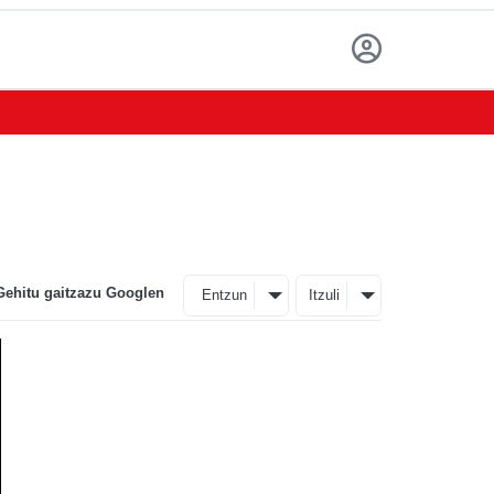
Gehitu gaitzazu Googlen
Entzun
Itzuli