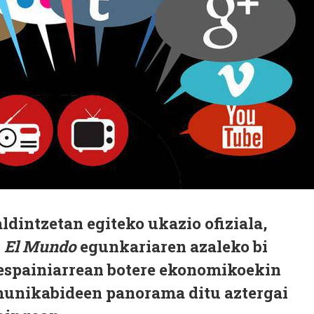
ldintzetan egiteko ukazio ofiziala,
n
El Mundo
egunkariaren azaleko bi
u espainiarrean botere ekonomikoekin
munikabideen panorama ditu aztergai