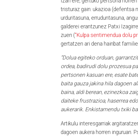
Izan ere, gertuko pertsona horren
tristuraz gain: ukazioa (defentsa
urduritasuna, erruduntasuna, ang
galderei erantzunez Patxi Izagir
zuen (
“Kulpa sentimendua dolu pr
gertatzen ari dena hainbat familie
“Dolua egiteko orduan, garrantz
ordea, badirudi dolu prozesua p
pertsonen kasuan ere, esate bate
baita gauza jakina hila dagoen al
baina, aldi berean, ezinezkoa za
daiteke frustrazioa, haserrea e
aukerarik. Enkistamendu txiki ba
Artikulu interesgarriak argitaratz
dagoen aukera horren inguruan. P