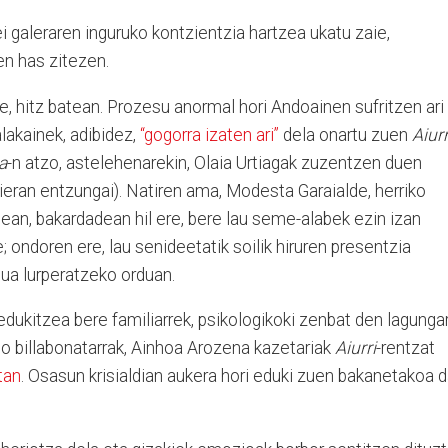
i galeraren inguruko kontzientzia hartzea ukatu zaie,
n has zitezen.
e, hitz batean. Prozesu anormal hori Andoainen sufritzen ari
lakainek, adibidez,
“gogorra izaten ari”
dela onartu zuen
Aiurr
a
-n atzo, astelehenarekin, Olaia Urtiagak zuzentzen duen
eran entzungai). Natiren ama, Modesta Garaialde, herriko
 1ean, bakardadean hil ere, bere lau seme-alabek ezin izan
e; ondoren ere, lau senideetatik soilik hiruren presentzia
ua lurperatzeko orduan.
dukitzea bere familiarrek, psikologikoki zenbat den lagungar
do billabonatarrak, Ainhoa Arozena kazetariak
Aiurri
-rentzat
tan
. Osasun krisialdian aukera hori eduki zuen bakanetakoa 