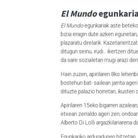
El Mundo
egunkariar
El Mundo
egunkariak aste beteko 
bizia eragin dute azken egunetan,
plazaratu direlarik. Kazetarientz
ditugun seinu, irudi... ikertzen d
da sare sozialetan mugi arazi den
Hain zuzen, apirilaren 8ko lehenbi
bostehun bat- sailean jarrita ager
dituzte palazio horretan, ikusten 
Apirilaren 15eko bigarren azalean
etxean zerraldo ageri zen; ondoan
Alberto Di Lolli argazkilariarena 
Egunkariko arduradunen hitzetan,