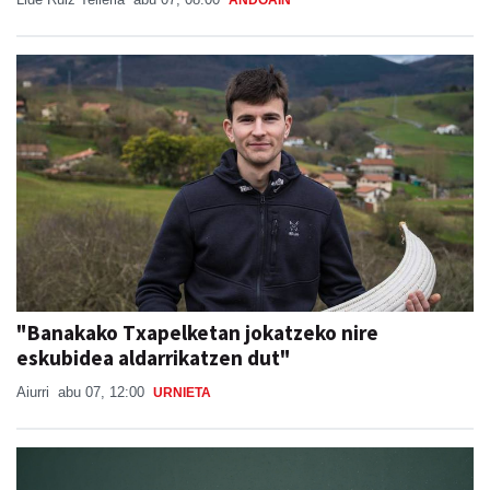
ANDOAIN
"Banakako Txapelketan jokatzeko nire
eskubidea aldarrikatzen dut"
Aiurri
abu 07, 12:00
URNIETA