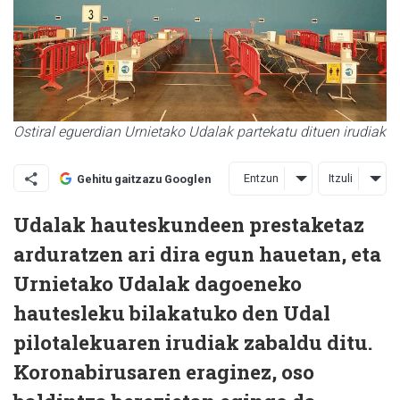
Ostiral eguerdian Urnietako Udalak partekatu dituen irudiak
Entzun
Itzuli
Gehitu gaitzazu Googlen
Udalak hauteskundeen prestaketaz
arduratzen ari dira egun hauetan, eta
Urnietako Udalak dagoeneko
hautesleku bilakatuko den Udal
pilotalekuaren irudiak zabaldu ditu.
Koronabirusaren eraginez, oso