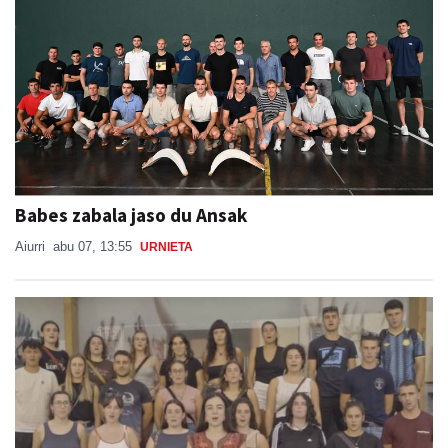
Babes zabala jaso du Ansak
Aiurri
abu 07, 13:55
URNIETA