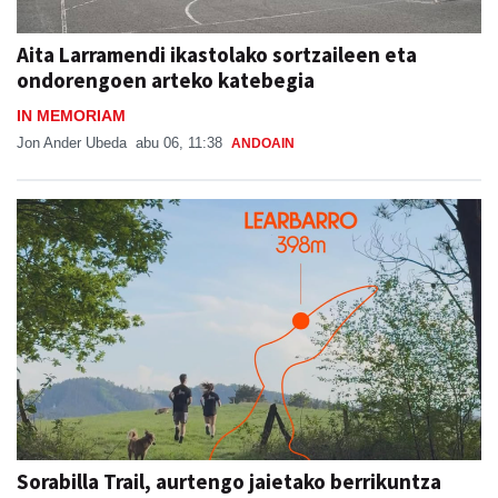
Aita Larramendi ikastolako sortzaileen eta
ondorengoen arteko katebegia
IN MEMORIAM
Jon Ander Ubeda
abu 06, 11:38
ANDOAIN
Sorabilla Trail, aurtengo jaietako berrikuntza