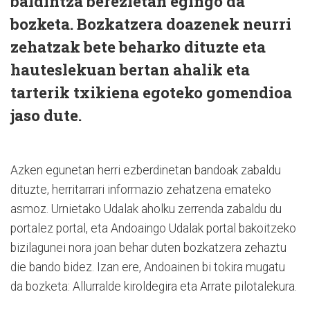
baldintza berezietan egingo da
bozketa. Bozkatzera doazenek neurri
zehatzak bete beharko dituzte eta
hauteslekuan bertan ahalik eta
tarterik txikiena egoteko gomendioa
jaso dute.
Azken egunetan herri ezberdinetan bandoak zabaldu
dituzte, herritarrari informazio zehatzena emateko
asmoz. Urnietako Udalak aholku zerrenda zabaldu du
portalez portal, eta Andoaingo Udalak portal bakoitzeko
bizilagunei nora joan behar duten bozkatzera zehaztu
die bando bidez. Izan ere, Andoainen bi tokira mugatu
da bozketa: Allurralde kiroldegira eta Arrate pilotalekura.