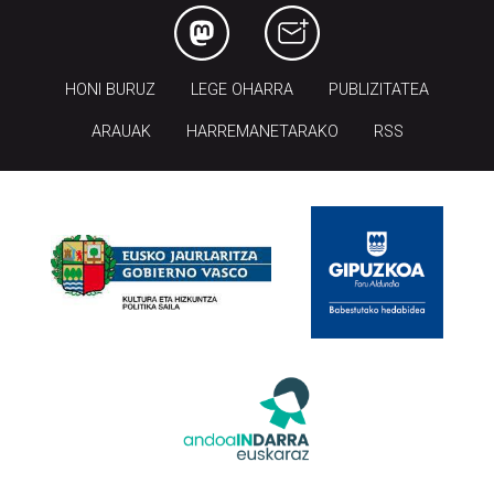
HONI BURUZ
LEGE OHARRA
PUBLIZITATEA
ARAUAK
HARREMANETARAKO
RSS