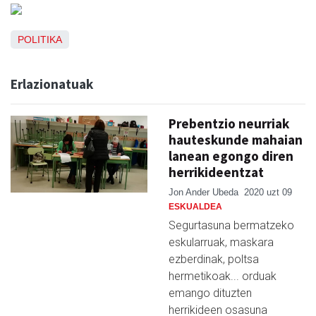
POLITIKA
Erlazionatuak
Prebentzio neurriak
hauteskunde mahaian
lanean egongo diren
herrikideentzat
Jon Ander Ubeda
2020 uzt 09
ESKUALDEA
Segurtasuna bermatzeko
eskularruak, maskara
ezberdinak, poltsa
hermetikoak... orduak
emango dituzten
herrikideen osasuna