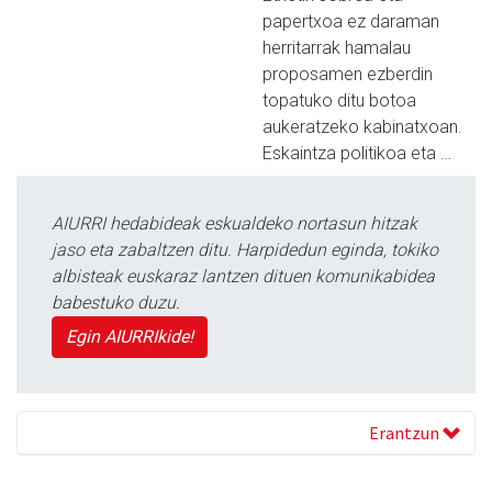
papertxoa ez daraman
herritarrak hamalau
proposamen ezberdin
topatuko ditu botoa
aukeratzeko kabinatxoan.
Eskaintza politikoa eta …
AIURRI hedabideak eskualdeko nortasun hitzak
jaso eta zabaltzen ditu. Harpidedun eginda, tokiko
albisteak euskaraz lantzen dituen komunikabidea
babestuko duzu.
Egin AIURRIkide!
Erantzun