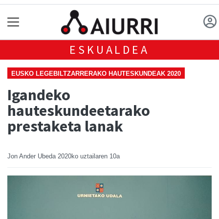
ESKUALDEA
EUSKO LEGEBILTZARRERAKO HAUTESKUNDEAK 2020
Igandeko
hauteskundeetarako
prestaketa lanak
Jon Ander Ubeda
2020ko uztailaren 10a