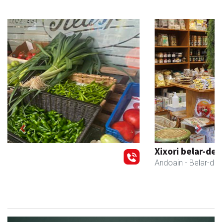
Previous
Next
Xixori belar-denda
Andoain
- Belar-denda