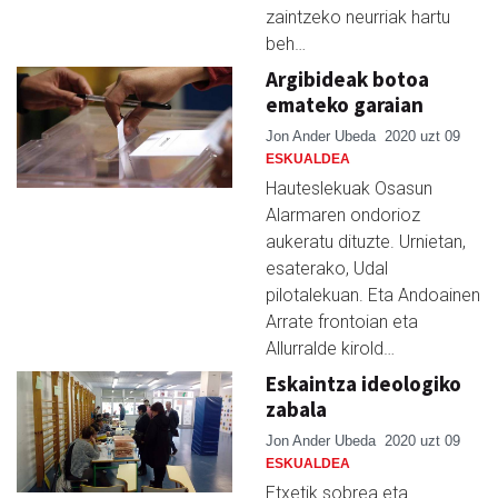
zaintzeko neurriak hartu
beh…
Argibideak botoa
emateko garaian
Jon Ander Ubeda
2020 uzt 09
ESKUALDEA
Hauteslekuak Osasun
Alarmaren ondorioz
aukeratu dituzte. Urnietan,
esaterako, Udal
pilotalekuan. Eta Andoainen
Arrate frontoian eta
Allurralde kirold…
Eskaintza ideologiko
zabala
Jon Ander Ubeda
2020 uzt 09
ESKUALDEA
Etxetik sobrea eta