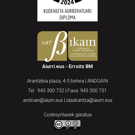
Aiurri.eus - Erroitz BM
Arantzibia plaza, 4-5 behea | ANDOAIN
Tel.: 943 300 732 | Faxa: 943 300 731
andoain@aiurri.eus | idazkaritza@aiurri.eus
Codesyntaxek garatua