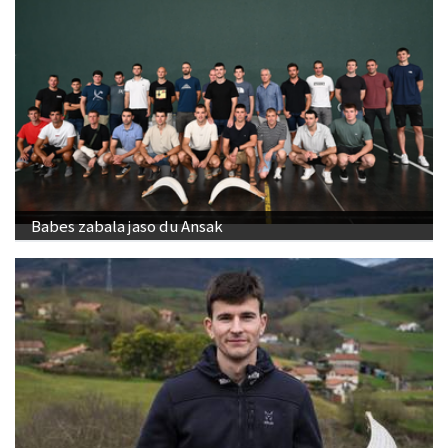
Babes zabala jaso du Ansak