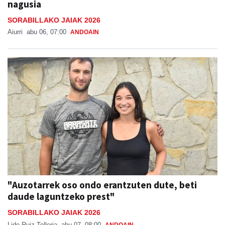
nagusia
SORABILLAKO JAIAK 2026
Aiurri
abu 06, 07:00
ANDOAIN
"Auzotarrek oso ondo erantzuten dute, beti
daude laguntzeko prest"
SORABILLAKO JAIAK 2026
Lide Ruiz Telleria
abu 07, 08:00