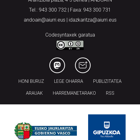
Tel.: 943 300 732 | Faxa: 943 300 731
andoain@aiurri.eus | idazkaritza@aiurri.eus
Codesyntaxek garatua
HONI BURUZ
LEGE OHARRA
PUBLIZITATEA
ARAUAK
HARREMANETARAKO
RSS