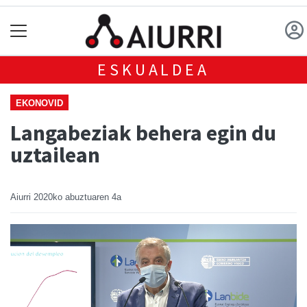
ESKUALDEA
EKONOVID
Langabeziak behera egin du
uztailean
Aiurri
2020ko abuztuaren 4a