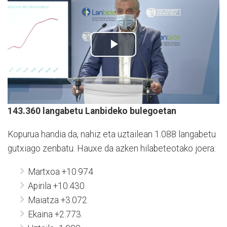
143.360 langabetu Lanbideko bulegoetan
Kopurua handia da, nahiz eta uztailean 1.088 langabetu
gutxiago zenbatu. Hauxe da azken hilabeteotako joera:
Martxoa +10.974
Apirila +10.430.
Maiatza +3.072.
Ekaina +2.773.