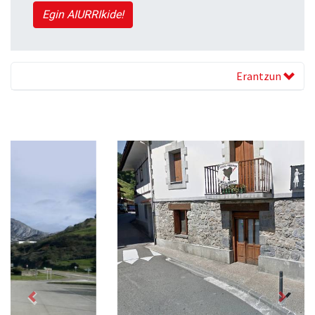
Egin AIURRIkide!
Erantzun
Previous
Next