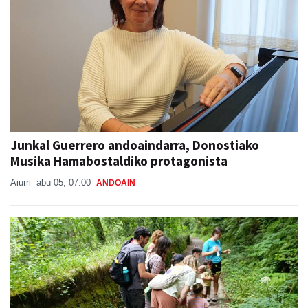
Junkal Guerrero andoaindarra, Donostiako
Musika Hamabostaldiko protagonista
Aiurri
abu 05, 07:00
ANDOAIN