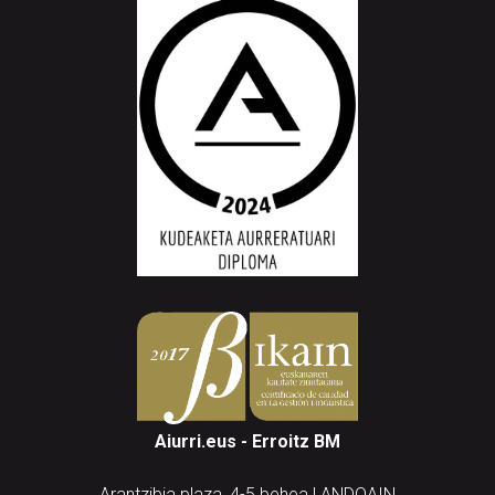
Aiurri.eus - Erroitz BM
Arantzibia plaza, 4-5 behea | ANDOAIN