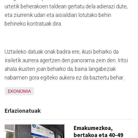
urtetik beherakoen taldean gertatu dela adierazi dute,
eta ziurrenik udari eta aisialdiari lotutako behin
behineko kontratuak dira.
Uztaileko datuak onak badira ere, ikusi beharko da
irailetik aurrera agertzen den panorama zein den. Iritsi
ahala ikusten joan beharko da, baina langabeziak
nabarmen gora egiteko aukera ez da baztertu behar.
EKONOMIA
Erlazionatuak
Emakumezkoa,
bertakoa eta 40-49