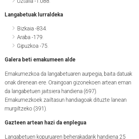
Uztaila -1.088.
Langabetuak lurraldeka
Bizkaia -834.
Araba -179.
Gipuzkoa -75.
Galera beti emakumeen alde
Emakumezkoa da langabetuaren aurpegia, baita datuak
onak direnean ere. Oraingoan gizonekoen artean eman
da langabetuen jaitsiera handiena (697).
Emakumezkoek zailtasun handiagoak dituzte lanean
murgiltzeko (391).
Gazteen artean hazi da enplegua
Langabetuen kopuruaren beherakadarik handiena 25