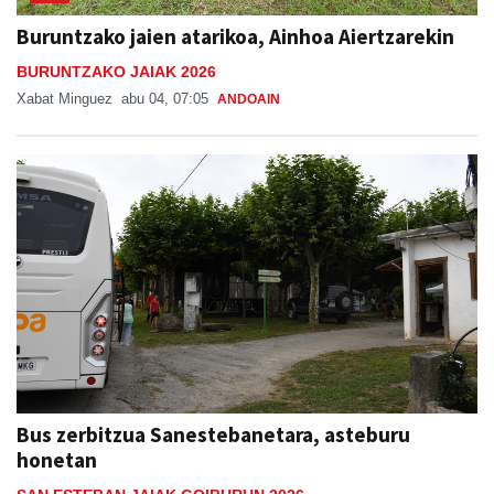
Buruntzako jaien atarikoa, Ainhoa Aiertzarekin
BURUNTZAKO JAIAK 2026
Xabat Minguez
abu 04, 07:05
ANDOAIN
Bus zerbitzua Sanestebanetara, asteburu
honetan