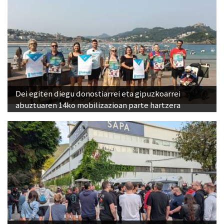
Dei egiten diegu donostiarrei eta gipuzkoarrei
abuztuaren 14ko mobilizazioan parte hartzera