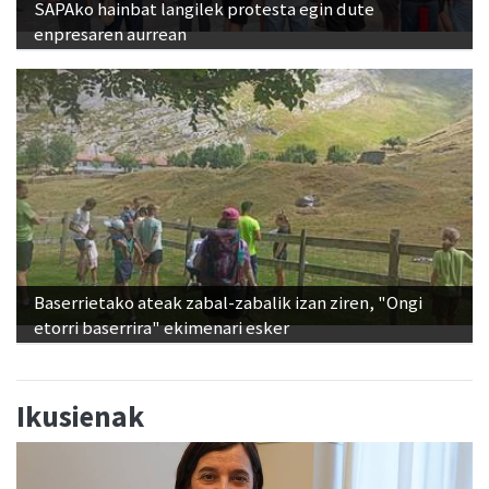
SAPAko hainbat langilek protesta egin dute
enpresaren aurrean
Baserrietako ateak zabal-zabalik izan ziren, "Ongi
etorri baserrira" ekimenari esker
Ikusienak