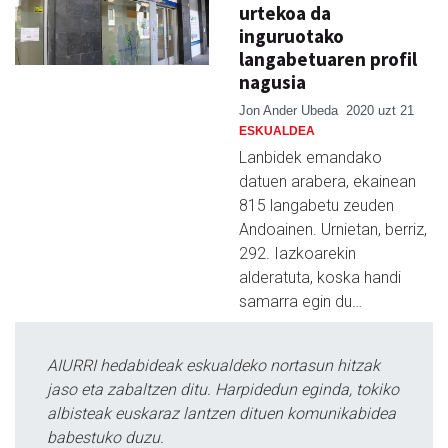
urtekoa da
inguruotako
langabetuaren profil
nagusia
Jon Ander Ubeda
2020 uzt 21
ESKUALDEA
Lanbidek emandako
datuen arabera, ekainean
815 langabetu zeuden
Andoainen. Urnietan, berriz,
292. Iazkoarekin
alderatuta, koska handi
samarra egin du…
AIURRI hedabideak eskualdeko nortasun hitzak
jaso eta zabaltzen ditu. Harpidedun eginda, tokiko
albisteak euskaraz lantzen dituen komunikabidea
babestuko duzu.