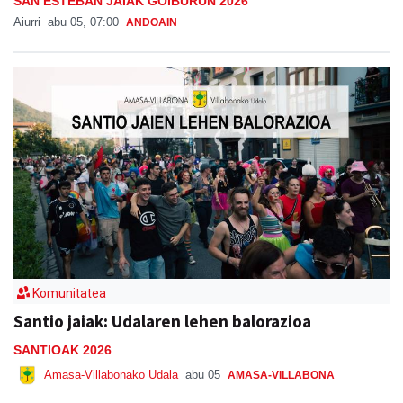
SAN ESTEBAN JAIAK GOIBURUN 2026
Aiurri
abu 05, 07:00
ANDOAIN
Komunitatea
Santio jaiak: Udalaren lehen balorazioa
SANTIOAK 2026
Amasa-Villabonako Udala
abu 05
AMASA-VILLABONA