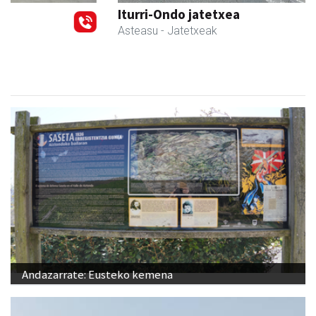
Iturri-Ondo jatetxea
Asteasu
- Jatetxeak
Andazarrate: Eusteko kemena