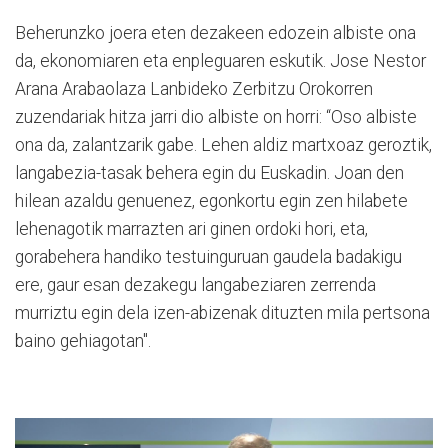
Beherunzko joera eten dezakeen edozein albiste ona
da, ekonomiaren eta enpleguaren eskutik. Jose Nestor
Arana Arabaolaza Lanbideko Zerbitzu Orokorren
zuzendariak hitza jarri dio albiste on horri: “Oso albiste
ona da, zalantzarik gabe. Lehen aldiz martxoaz geroztik,
langabezia-tasak behera egin du Euskadin. Joan den
hilean azaldu genuenez, egonkortu egin zen hilabete
lehenagotik marrazten ari ginen ordoki hori, eta,
gorabehera handiko testuinguruan gaudela badakigu
ere, gaur esan dezakegu langabeziaren zerrenda
murriztu egin dela izen-abizenak dituzten mila pertsona
baino gehiagotan".