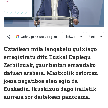
Entzun
Itzuli
Gehitu gaitzazu Googlen
Uztailean mila langabetu gutxiago
erregistratu ditu Euskal Enplegu
Zerbitzuak, gaur bertan emandako
datuen arabera. Martxotik zetorren
joera negatiboa eten egin da
Euskadin. Ikuskizun dago irailetik
aurrera sor daitekeen panorama.