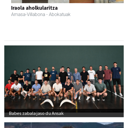
GF akademia
Andoain
- Akademiak
Babes zabala jaso du Ansak