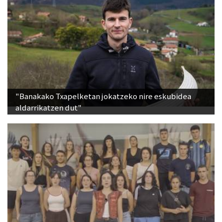
"Banakako Txapelketan jokatzeko nire eskubidea
aldarrikatzen dut"