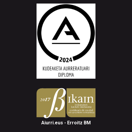
Aiurri.eus - Erroitz BM