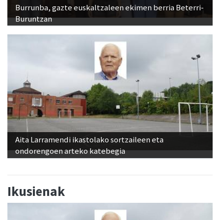
Burrunba, gazte euskaltzaleen ekimen berria Beterri-
Buruntzan
Aita Larramendi ikastolako sortzaileen eta
ondorengoen arteko katebegia
Ikusienak