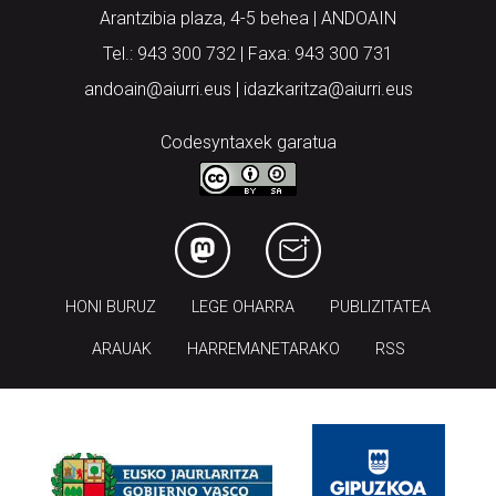
Arantzibia plaza, 4-5 behea | ANDOAIN
Tel.: 943 300 732 | Faxa: 943 300 731
andoain@aiurri.eus | idazkaritza@aiurri.eus
Codesyntaxek garatua
HONI BURUZ
LEGE OHARRA
PUBLIZITATEA
ARAUAK
HARREMANETARAKO
RSS