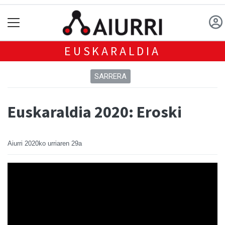
EUSKARALDIA
SARRERA
Euskaraldia 2020: Eroski
Aiurri
2020ko urriaren 29a