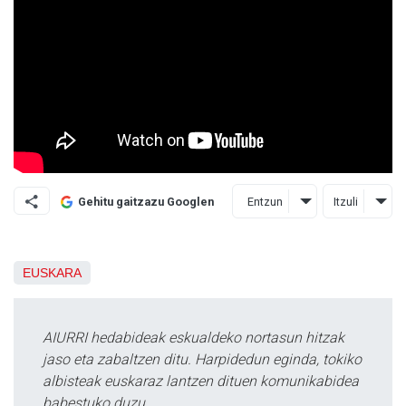
Entzun
Itzuli
Gehitu gaitzazu Googlen
EUSKARA
AIURRI hedabideak eskualdeko nortasun hitzak
jaso eta zabaltzen ditu. Harpidedun eginda, tokiko
albisteak euskaraz lantzen dituen komunikabidea
babestuko duzu.