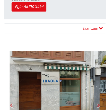
Egin AIURRIkide!
Erantzun
Previous
Next