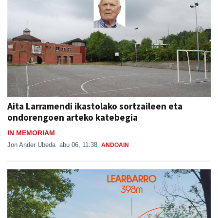
Aita Larramendi ikastolako sortzaileen eta
ondorengoen arteko katebegia
IN MEMORIAM
Jon Ander Ubeda
abu 06, 11:38
ANDOAIN