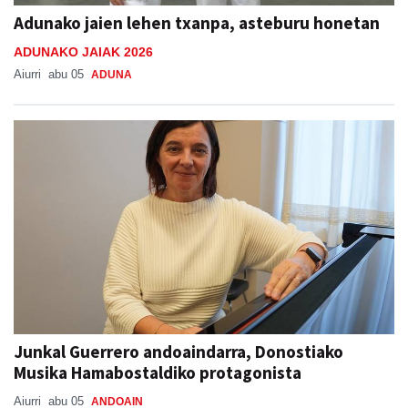
Adunako jaien lehen txanpa, asteburu honetan
ADUNAKO JAIAK 2026
Aiurri
abu 05
ADUNA
Junkal Guerrero andoaindarra, Donostiako
Musika Hamabostaldiko protagonista
Aiurri
abu 05
ANDOAIN