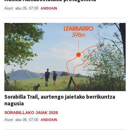
Aiurri
abu 05, 07:00
ANDOAIN
Sorabilla Trail, aurtengo jaietako berrikuntza
nagusia
SORABILLAKO JAIAK 2026
Aiurri
abu 06, 07:00
ANDOAIN