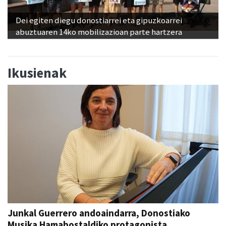
Dei egiten diegu donostiarrei eta gipuzkoarrei
abuztuaren 14ko mobilizazioan parte hartzera
Ikusienak
Junkal Guerrero andoaindarra, Donostiako
Musika Hamabostaldiko protagonista