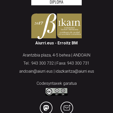
Aiurri.eus - Erroitz BM
Arantzibia plaza, 4-5 behea | ANDOAIN
Tel.: 943 300 732 | Faxa: 943 300 731
andoain@aiurri.eus | idazkaritza@aiurri.eus
Codesyntaxek garatua