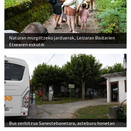
Naturan murgiltzeko jarduerak, Leizaran Bisitarien
Etxearen eskutik
Bus zerbitzua Sanestebanetara, asteburu honetan