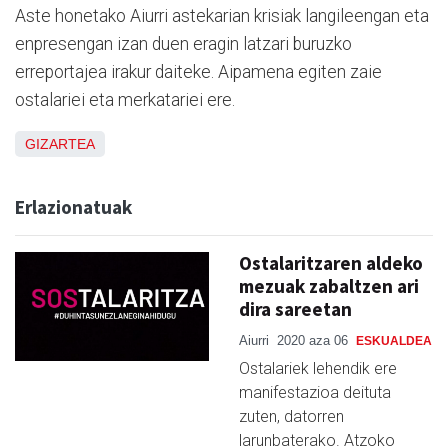
Aste honetako Aiurri astekarian krisiak langileengan eta
enpresengan izan duen eragin latzari buruzko
erreportajea irakur daiteke. Aipamena egiten zaie
ostalariei eta merkatariei ere.
GIZARTEA
Erlazionatuak
Ostalaritzaren aldeko
mezuak zabaltzen ari
dira sareetan
Aiurri
2020 aza 06
ESKUALDEA
Ostalariek lehendik ere
manifestazioa deituta
zuten, datorren
larunbaterako. Atzoko