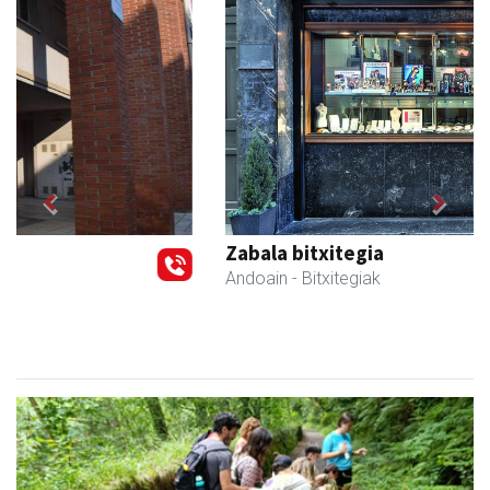
Previous
Next
Zabala bitxitegia
Andoain
- Bitxitegiak