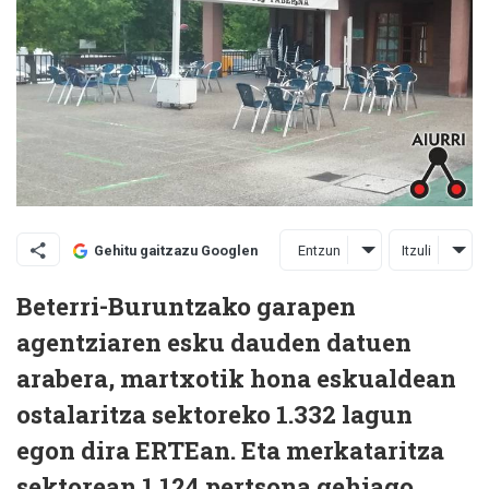
Entzun
Itzuli
Gehitu gaitzazu Googlen
Beterri-Buruntzako garapen
agentziaren esku dauden datuen
arabera, martxotik hona eskualdean
ostalaritza sektoreko 1.332 lagun
egon dira ERTEan. Eta merkataritza
sektorean 1.124 pertsona gehiago.