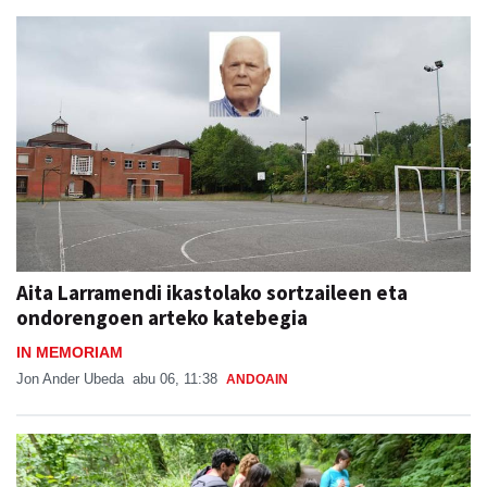
Aita Larramendi ikastolako sortzaileen eta
ondorengoen arteko katebegia
IN MEMORIAM
Jon Ander Ubeda
abu 06, 11:38
ANDOAIN