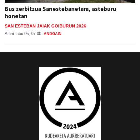
Bus zerbitzua Sanestebanetara, asteburu
honetan
SAN ESTEBAN JAIAK GOIBURUN 2026
Aiurri
abu 05, 07:00
ANDOAIN