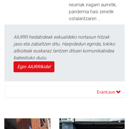
neurriak iragarri aurretik,
pandemia hasi zenetik
ostalaritzaren …
AIURRI hedabideak eskualdeko nortasun hitzak
jaso eta zabaltzen ditu. Harpidedun eginda, tokiko
albisteak euskaraz lantzen dituen komunikabidea
babestuko duzu.
Egin AIURRIkide!
Erantzun