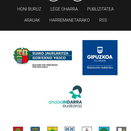
HONI BURUZ
LEGE OHARRA
PUBLIZITATEA
ARAUAK
HARREMANETARAKO
RSS