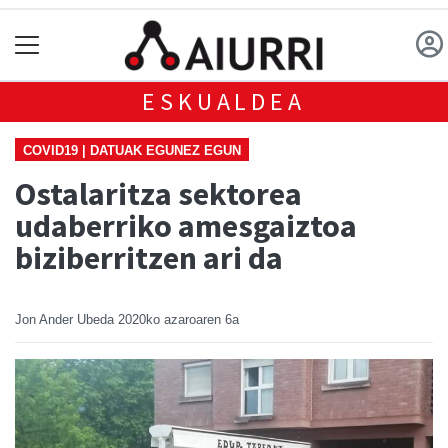
ESKUALDEA
COVID19 | DATUAK EGUNEZ EGUN
Ostalaritza sektorea
udaberriko amesgaiztoa
biziberritzen ari da
Jon Ander Ubeda
2020ko azaroaren 6a