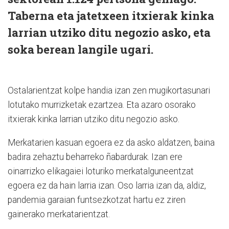
Taberna eta jatetxeen itxierak kinka
larrian utziko ditu negozio asko, eta
soka berean langile ugari.
Ostalarientzat kolpe handia izan zen mugikortasunari
lotutako murrizketak ezartzea. Eta azaro osorako
itxierak kinka larrian utziko ditu negozio asko.
Merkatarien kasuan egoera ez da asko aldatzen, baina
badira zehaztu beharreko ñabardurak. Izan ere
oinarrizko elikagaiei loturiko merkatalguneentzat
egoera ez da hain larria izan. Oso larria izan da, aldiz,
pandemia garaian funtsezkotzat hartu ez ziren
gainerako merkatarientzat.