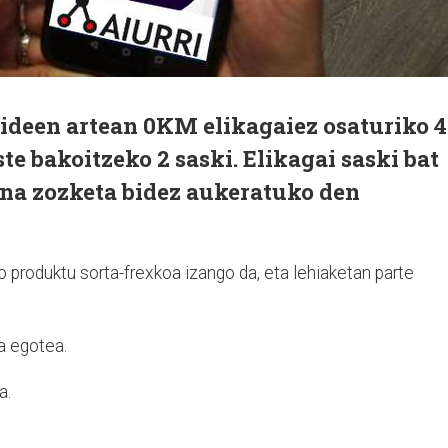
kideen artean 0KM elikagaiez osaturiko 4
te bakoitzeko 2 saski. Elikagai saski bat
rena zozketa bidez aukeratuko den
 produktu sorta-frexkoa izango da, eta lehiaketan parte
a egotea.
a.