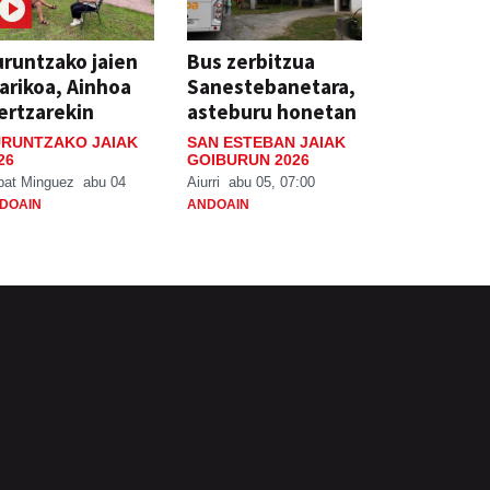
runtzako jaien
Bus zerbitzua
arikoa, Ainhoa
Sanestebanetara,
ertzarekin
asteburu honetan
RUNTZAKO JAIAK
SAN ESTEBAN JAIAK
26
GOIBURUN 2026
bat Minguez
abu 04
Aiurri
abu 05, 07:00
DOAIN
ANDOAIN