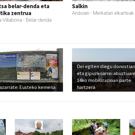
sa belar-denda eta
Salkin
tika zentrua
Andoain
- Merkatari elkarteak
-Villabona
- Belar-denda
Dei egiten diegu donostiar
eta gipuzkoarrei abuztuar
14ko mobilizazioan parte
azarrate: Eusteko kemena
hartzera