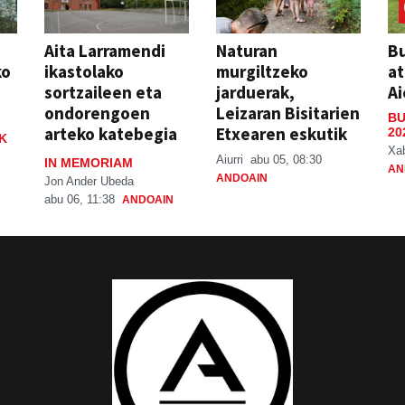
Aita Larramendi
Naturan
Bu
ko
ikastolako
murgiltzeko
at
sortzaileen eta
jarduerak,
Ai
ondorengoen
Leizaran Bisitarien
BU
arteko katebegia
Etxearen eskutik
20
K
Xa
Aiurri
abu 05, 08:30
IN MEMORIAM
AN
ANDOAIN
Jon Ander Ubeda
abu 06, 11:38
ANDOAIN