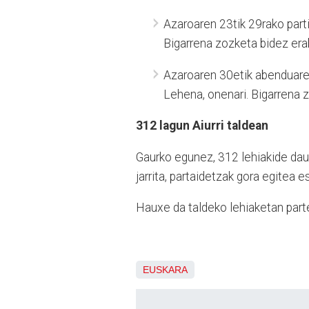
Azaroaren 23tik 29rako parti
Bigarrena zozketa bidez era
Azaroaren 30etik abenduaren 
Lehena, onenari. Bigarrena 
312 lagun Aiurri taldean
Gaurko egunez, 312 lehiakide daud
jarrita, partaidetzak gora egitea e
Hauxe da taldeko lehiaketan par
EUSKARA