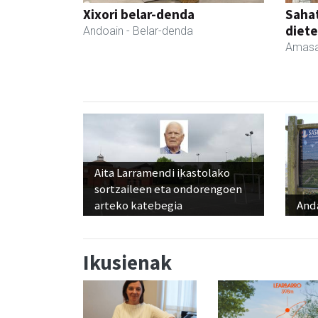
Xixori belar-denda
Sahat
diete
Andoain
- Belar-denda
Amasa
Aita Larramendi ikastolako
sortzaileen eta ondorengoen
arteko katebegia
And
Ikusienak