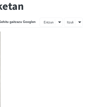
ketan
Gehitu gaitzazu Googlen
Entzun
Itzuli