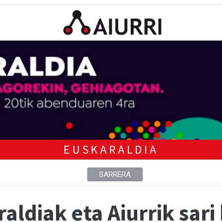
EUSKARALDIA
SARRERA
ldiak eta Aiurrik sari