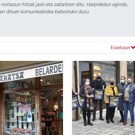
ortasun hitzak jaso eta zabaltzen ditu. Harpidedun eginda,
tzen dituen komunikabidea babestuko duzu.
Erantzun