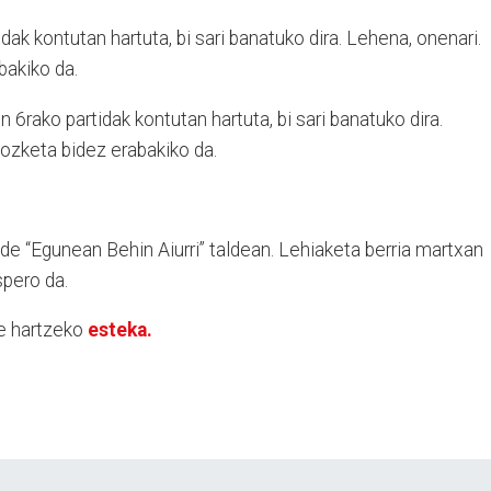
dak kontutan hartuta, bi sari banatuko dira. Lehena, onenari.
bakiko da.
6rako partidak kontutan hartuta, bi sari banatuko dira.
zozketa bidez erabakiko da.
e “Egunean Behin Aiurri” taldean. Lehiaketa berria martxan
spero da.
te hartzeko
esteka.