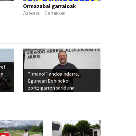
Ormazabal garraioak
Asteasu
- Garraioak
rei
en
"Imanol" andoaindarra,
Egunean Behineko
zortzigarren sariduna