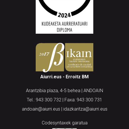
Aiurri.eus - Erroitz BM
Arantzibia plaza, 4-5 behea | ANDOAIN
Tel.: 943 300 732 | Faxa: 943 300 731
andoain@aiurri.eus | idazkaritza@aiurri.eus
Codesyntaxek garatua