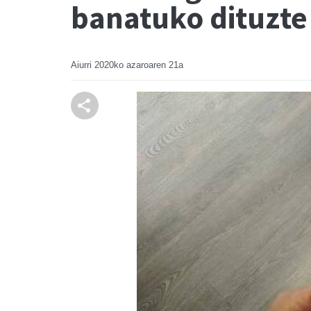
banatuko dituzte
Aiurri
2020ko azaroaren 21a