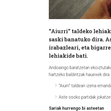
“Aiurri” taldeko lehia
saski banatuko dira. As
irabazleari, eta bigar
lehiakide bati.
Andoaingo baratzetan ekoiztutako
hartzeko baldintzak hauexek dira:
“Aiurri” taldean izena emand
Aste osoko partidak jokatze
Sariak hurrengo bi asteetan