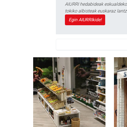
AIURRI hedabideak eskualdeko n
tokiko albisteak euskaraz lan
Egin AIURRIkide!