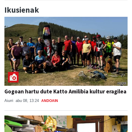
Ikusienak
Gogoan hartu dute Katto Amilibia kultur eragilea
Aiurri
abu 08, 13:24
ANDOAIN