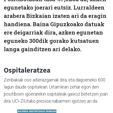
egunetako joerari eutsiz. Lurraldeen
arabera Bizkaian izaten ari da eragin
handiena. Baina Gipuzkoako datuak
ere deigarriak dira, azken egunetan
eguneko 300dik gorako kutsatuen
langa gainditzen ari delako.
Ospitaleratzea
Zenbakiak oso adierazgarriak dira, eta dagoeneko 600
lagun daude ospitalean. Urtarrilean zehar egon den
positiboen igoerarekin ospitaleak gaixoz betetzen joan
dira. UCI-ZIUtako presioa nabarmen igotzen ari da.