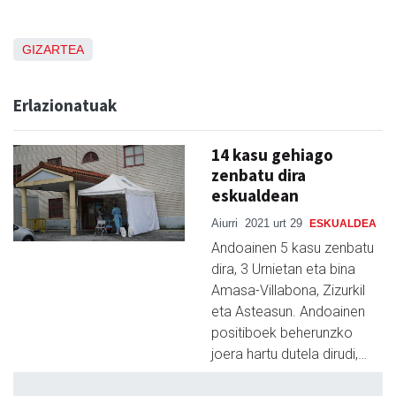
GIZARTEA
Erlazionatuak
14 kasu gehiago
zenbatu dira
eskualdean
Aiurri
2021 urt 29
ESKUALDEA
Andoainen 5 kasu zenbatu
dira, 3 Urnietan eta bina
Amasa-Villabona, Zizurkil
eta Asteasun. Andoainen
positiboek beherunzko
joera hartu dutela dirudi,…