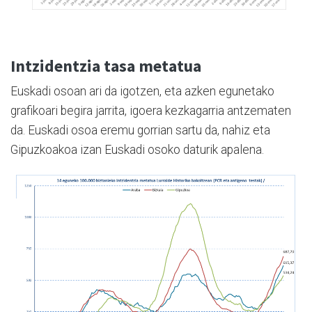
Intzidentzia tasa metatua
Euskadi osoan ari da igotzen, eta azken egunetako
grafikoari begira jarrita, igoera kezkagarria antzematen
da. Euskadi osoa eremu gorrian sartu da, nahiz eta
Gipuzkoakoa izan Euskadi osoko daturik apalena.