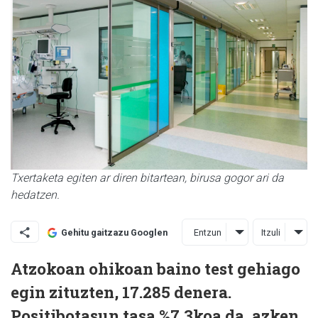
Txertaketa egiten ar diren bitartean, birusa gogor ari da
hedatzen.
Entzun
Itzuli
Gehitu gaitzazu Googlen
Atzokoan ohikoan baino test gehiago
egin zituzten, 17.285 denera.
Positibotasun tasa %7,3koa da, azken