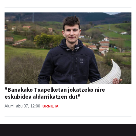
"Banakako Txapelketan jokatzeko nire
eskubidea aldarrikatzen dut"
Aiurri
abu 07, 12:00
URNIETA