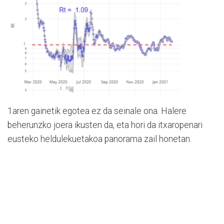
1aren gainetik egotea ez da seinale ona. Halere
beherunzko joera ikusten da, eta hori da itxaropenari
eusteko heldulekuetakoa panorama zail honetan.