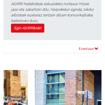
AIURRI hedabideak eskualdeko nortasun hitzak
jaso eta zabaltzen ditu. Harpidedun eginda, tokiko
albisteak euskaraz lantzen dituen komunikabidea
babestuko duzu.
Egin AIURRIkide!
Erantzun