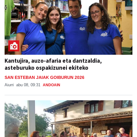
Kantujira, auzo-afaria eta dantzaldia,
asteburuko ospakizunei ekiteko
SAN ESTEBAN JAIAK GOIBURUN 2026
Aiurri
abu 08, 09:31
ANDOAIN