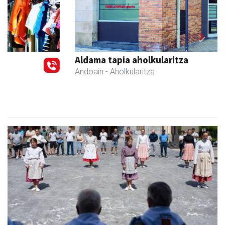
Previous
Next
Aldama tapia aholkularitza
Andoain
- Aholkularitza