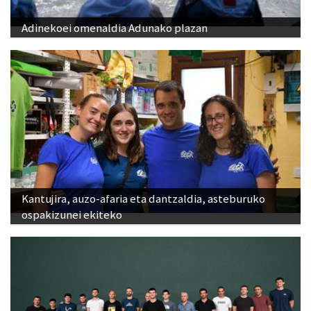
Adinekoei omenaldia Adunako plazan
Kantujira, auzo-afaria eta dantzaldia, asteburuko
ospakizunei ekiteko