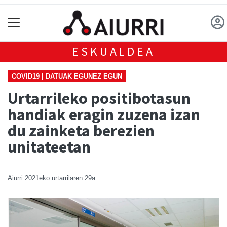
ESKUALDEA
COVID19 | DATUAK EGUNEZ EGUN
Urtarrileko positibotasun
handiak eragin zuzena izan
du zainketa berezien
unitateetan
Aiurri
2021eko urtarrilaren 29a