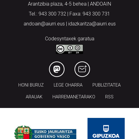
Arantzibia plaza, 4-5 behea | ANDOAIN
Tel.: 943 300 732 | Faxa: 943 300 731
andoain@aiurri.eus | idazkaritza@aiurri.eus
Codesyntaxek garatua
HONI BURUZ
LEGE OHARRA
PUBLIZITATEA
ARAUAK
HARREMANETARAKO
RSS