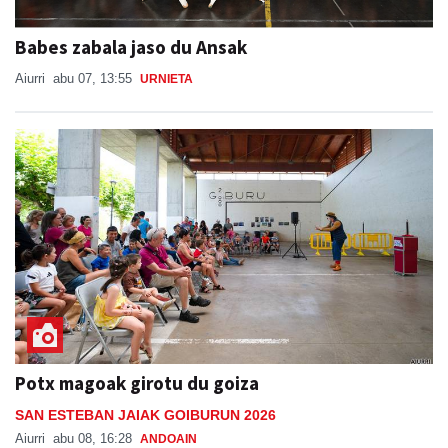
Babes zabala jaso du Ansak
Aiurri
abu 07, 13:55
URNIETA
Potx magoak girotu du goiza
SAN ESTEBAN JAIAK GOIBURUN 2026
Aiurri
abu 08, 16:28
ANDOAIN