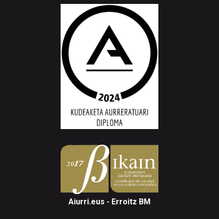
Aiurri.eus - Erroitz BM