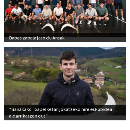
Babes zabala jaso du Ansak
"Banakako Txapelketan jokatzeko nire eskubidea
aldarrikatzen dut"